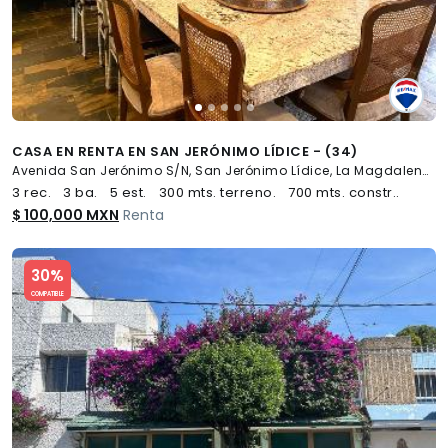
CASA EN RENTA EN SAN JERÓNIMO LÍDICE - (34)
Avenida San Jerónimo S/N, San Jerónimo Lídice, La Magdalena Contreras
3 rec.
3 ba.
5 est.
300 mts. terreno.
700 mts. constr..
$ 100,000 MXN
Renta
Slide 1 of 5
30%
COMPATIBLE