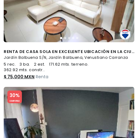
RENTA DE CASA SOLA EN EXCELENTE UBICACIÓN EN LA CIUDAD DE MÉXICO, JARDÍN BALBUENA...CLAVE 6097 - (34)
Jardín Balbuena S/N, Jardín Balbuena, Venustiano Carranza
5 rec.
3 ba.
2 est.
171.62 mts. terreno.
362.92 mts. constr..
$ 75,000 MXN
Renta
Slide 1 of 5
30%
COMPATIBLE