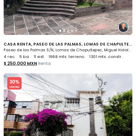
CASA RENTA, PASEO DE LAS PALMAS, LOMAS DE CHAPULTEPEC - (34)
Paseo de las Palmas S/N, Lomas de Chapultepec, Miguel Hidalgo
4 rec.
5 ba.
11 est.
1668 mts. terreno.
1301 mts. constr..
$ 250,000 MXN
Renta
Slide 1 of 5
30%
COMPATIBLE