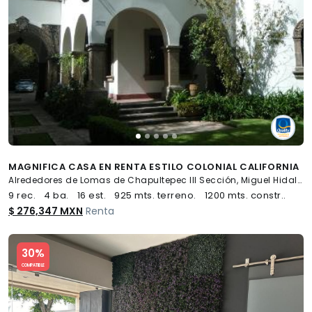
MAGNIFICA CASA EN RENTA ESTILO COLONIAL CALIFORNIA
Alrededores de Lomas de Chapultepec III Sección, Miguel Hidalgo
9 rec.
4 ba.
16 est.
925 mts. terreno.
1200 mts. constr..
$ 276,347 MXN
Renta
Slide 1 of 5
30%
COMPATIBLE