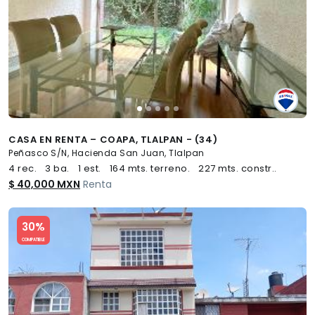
CASA EN RENTA – COAPA, TLALPAN - (34)
Peñasco S/N, Hacienda San Juan, Tlalpan
4 rec.
3 ba.
1 est.
164 mts. terreno.
227 mts. constr..
$ 40,000 MXN
Renta
Slide 1 of 5
30%
COMPATIBLE