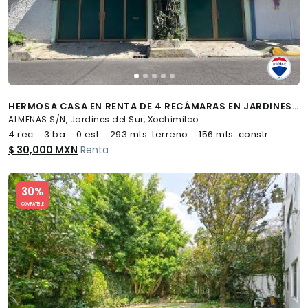
HERMOSA CASA EN RENTA DE 4 RECÁMARAS EN JARDINES DEL SUR - (34)
ALMENAS S/N, Jardines del Sur, Xochimilco
4 rec.
3 ba.
0 est.
293 mts. terreno.
156 mts. constr..
$ 30,000 MXN
Renta
Slide 1 of 5
30%
COMPATIBLE