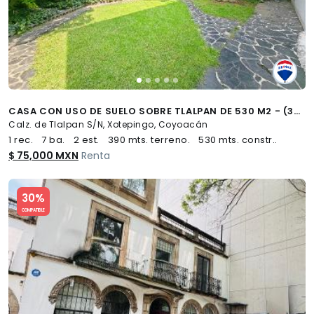
CASA CON USO DE SUELO SOBRE TLALPAN DE 530 M2 - (34)
Calz. de Tlalpan S/N, Xotepingo, Coyoacán
1 rec.
7 ba.
2 est.
390 mts. terreno.
530 mts. constr..
$ 75,000 MXN
Renta
Slide 1 of 5
30%
COMPATIBLE