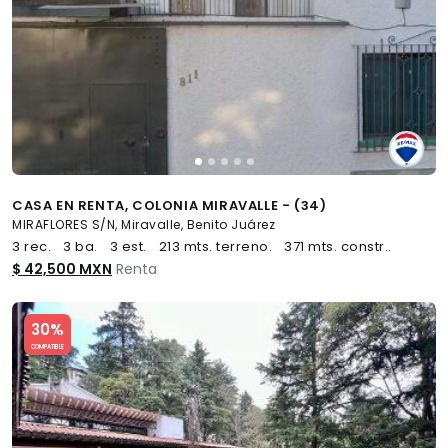
CASA EN RENTA, COLONIA MIRAVALLE - (34)
MIRAFLORES S/N, Miravalle, Benito Juárez
3 rec.
3 ba.
3 est.
213 mts. terreno.
371 mts. constr..
$ 42,500 MXN
Renta
Slide 1 of 5
30%
COMPATIBLE