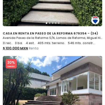
CASA EN RENTA EN PASEO DE LA REFORMA 679354 - (34)
Avenida Paseo de la Reforma S/N, Lomas de Reforma, Miguel Hidalgo
3 rec.
3 ba.
4 est.
405 mts. terreno.
546 mts. constr..
$ 100,000 MXN
Renta
Slide 1 of 5
30%
COMPATIBLE