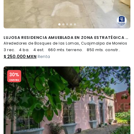
LUJOSA RESIDENCIA AMUEBLADA EN ZONA ESTRATÉGICA DE BOSQUES DE LAS LOMAS
Alrededores de Bosques de las Lomas, Cuajimalpa de Morelos
3 rec.
4 ba.
4 est.
660 mts. terreno.
850 mts. constr..
$ 250,000 MXN
Renta
Slide 1 of 5
30%
COMPATIBLE