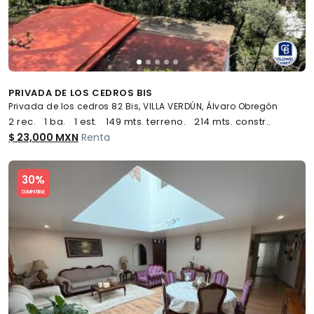
PRIVADA DE LOS CEDROS BIS
Privada de los cedros 82 Bis, VILLA VERDÚN, Álvaro Obregón
2 rec.
1 ba.
1 est.
149 mts. terreno.
214 mts. constr..
$ 23,000 MXN
Renta
Slide 1 of 5
30%
COMPATIBLE