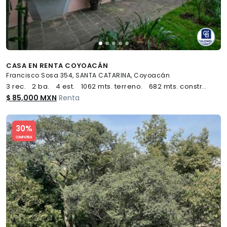
CASA EN RENTA COYOACÁN
Francisco Sosa 354, SANTA CATARINA, Coyoacán
3 rec.
2 ba.
4 est.
1062 mts. terreno.
682 mts. constr..
$ 85,000 MXN
Renta
Slide 1 of 5
30%
COMPATIBLE