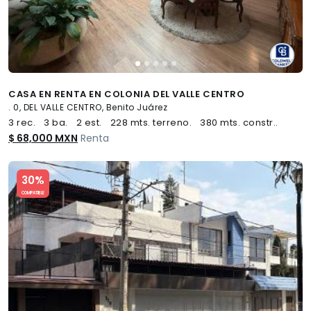
CASA EN RENTA EN COLONIA DEL VALLE CENTRO
. 0, DEL VALLE CENTRO, Benito Juárez
3 rec.
3 ba.
2 est.
228 mts. terreno.
380 mts. constr..
$ 68,000 MXN
Renta
Slide 1 of 5
30%
COMPATIBLE