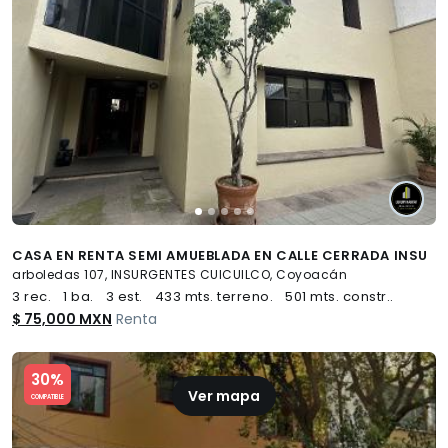
CASA EN RENTA SEMI AMUEBLADA EN CALLE CERRADA INSU
arboledas 107, INSURGENTES CUICUILCO, Coyoacán
3 rec.
1 ba.
3 est.
433 mts. terreno.
501 mts. constr..
$ 75,000 MXN
Renta
Slide 1 of 5
30%
Ver mapa
COMPATIBLE