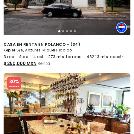
CASA EN RENTA EN POLANCO - (34)
Kepler S/N, Anzures, Miguel Hidalgo
3 rec.
4 ba.
4 est.
273 mts. terreno.
482.13 mts. constr..
$ 250,000 MXN
Renta
Slide 1 of 5
30%
COMPATIBLE