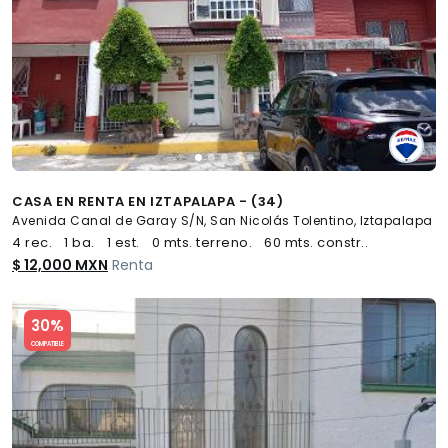
CASA EN RENTA EN IZTAPALAPA - (34)
Avenida Canal de Garay S/N, San Nicolás Tolentino, Iztapalapa
4 rec.
1 ba.
1 est.
0 mts. terreno.
60 mts. constr..
$ 12,000 MXN
Renta
Slide 1 of 5
30%
COMPATIBLE