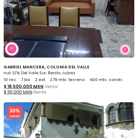
GABRIEL MANCERA, COLONIA DEL VALLE
null S/N, Del Valle Sur, Benito Juárez
10 rec.
7 ba.
2 est.
279 mts. terreno.
400 mts. constr..
$ 18,500,000 MXN
Venta
$ 110,000 MXN
Renta
Slide 1 of 5
30%
COMPATIBLE