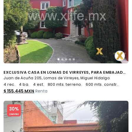
EXCLUSIVA CASA EN LOMAS DE VIRREYES, PARA EMBAJADA O EXPATRIADOS.
Juan de Acuña 205, Lomas de Virreyes, Miguel Hidalgo
4 rec.
4 ba.
4 est.
800 mts. terreno.
600 mts. constr..
$ 155,445 MXN
Renta
Slide 1 of 5
30%
COMPATIBLE