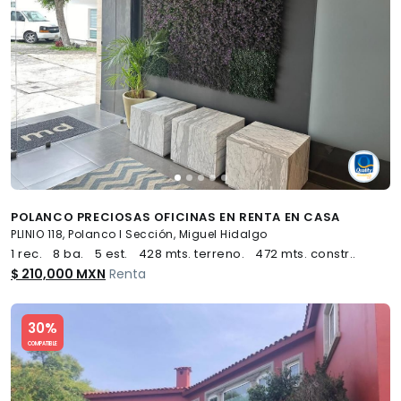
POLANCO PRECIOSAS OFICINAS EN RENTA EN CASA
PLINIO 118, Polanco I Sección, Miguel Hidalgo
1 rec.
8 ba.
5 est.
428 mts. terreno.
472 mts. constr..
$ 210,000 MXN
Renta
Slide 1 of 5
30%
COMPATIBLE