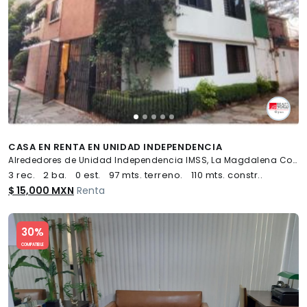
CASA EN RENTA EN UNIDAD INDEPENDENCIA
Alrededores de Unidad Independencia IMSS, La Magdalena Contreras
3 rec.
2 ba.
0 est.
97 mts. terreno.
110 mts. constr..
$ 15,000 MXN
Renta
Slide 1 of 5
30%
COMPATIBLE