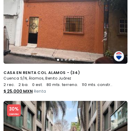
CASA EN RENTA COL. ALAMOS - (34)
Cuenca S/N, Álamos, Benito Juárez
2 rec.
2 ba.
0 est.
80 mts. terreno.
110 mts. constr..
$ 25,000 MXN
Renta
Slide 1 of 5
30%
COMPATIBLE