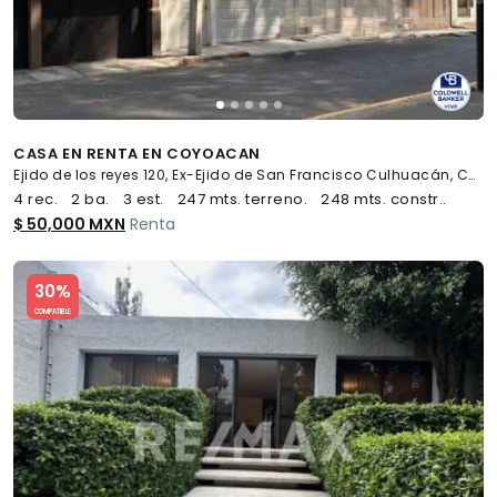
CASA EN RENTA EN COYOACAN
Ejido de los reyes 120, Ex-Ejido de San Francisco Culhuacán, Coyoacán
4 rec.
2 ba.
3 est.
247 mts. terreno.
248 mts. constr..
$ 50,000 MXN
Renta
Slide 1 of 5
30%
COMPATIBLE