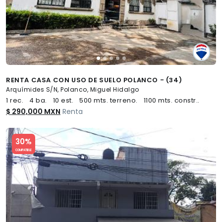
RENTA CASA CON USO DE SUELO POLANCO - (34)
Arquímides S/N, Polanco, Miguel Hidalgo
1 rec.
4 ba.
10 est.
500 mts. terreno.
1100 mts. constr..
$ 290,000 MXN
Renta
Slide 1 of 5
30%
COMPATIBLE