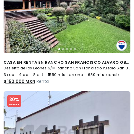
CASA EN RENTA EN RANCHO SAN FRANCISCO ALVARO OBREGON - (34)
Desierto de los Leones S/N, Rancho San Francisco Pueblo San Bartolo Ameyalco, Álvaro Obregón
3 rec.
4 ba.
8 est.
1550 mts. terreno.
680 mts. constr..
$ 150,000 MXN
Renta
Slide 1 of 5
30%
COMPATIBLE