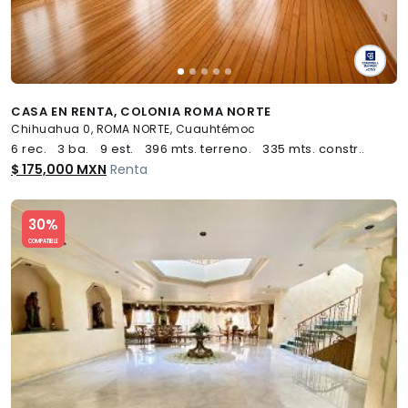
CASA EN RENTA, COLONIA ROMA NORTE
Chihuahua 0, ROMA NORTE, Cuauhtémoc
6 rec.
3 ba.
9 est.
396 mts. terreno.
335 mts. constr..
$ 175,000 MXN
Renta
Slide 1 of 5
30%
COMPATIBLE