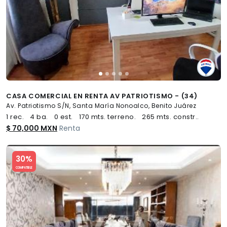
CASA COMERCIAL EN RENTA AV PATRIOTISMO - (34)
Av. Patriotismo S/N, Santa María Nonoalco, Benito Juárez
1 rec.
4 ba.
0 est.
170 mts. terreno.
265 mts. constr..
$ 70,000 MXN
Renta
Slide 1 of 5
30%
COMPATIBLE