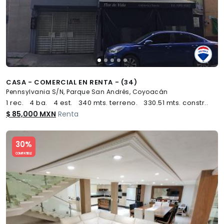
CASA - COMERCIAL EN RENTA - (34)
Pennsylvania S/N, Parque San Andrés, Coyoacán
1 rec.
4 ba.
4 est.
340 mts. terreno.
330.51 mts. constr..
$ 85,000 MXN
Renta
Slide 1 of 5
30%
COMPATIBLE