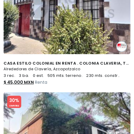
CASA ESTILO COLONIAL EN RENTA . COLONIA CLAVERIA, TERRENO DE 505 METROS. IDEAL PARA OFICINA DISCRETA
Alrededores de Clavería, Azcapotzalco
3 rec.
3 ba.
0 est.
505 mts. terreno.
230 mts. constr..
$ 45,000 MXN
Renta
Slide 1 of 5
30%
COMPATIBLE