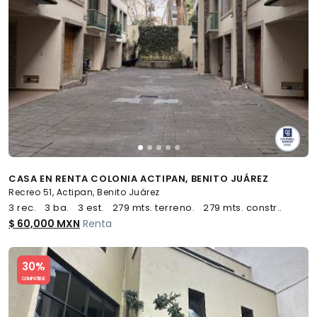
CASA EN RENTA COLONIA ACTIPAN, BENITO JUÁREZ
Recreo 51, Actipan, Benito Juárez
3 rec.
3 ba.
3 est.
279 mts. terreno.
279 mts. constr..
$ 60,000 MXN
Renta
Slide 1 of 5
30%
COMPATIBLE