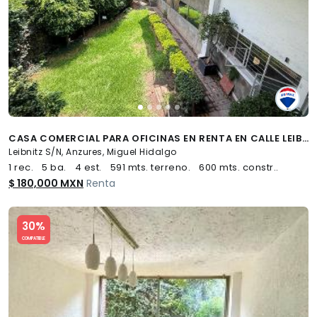
CASA COMERCIAL PARA OFICINAS EN RENTA EN CALLE LEIBNITZ EN COLONIA ANZURES - (34)
Leibnitz S/N, Anzures, Miguel Hidalgo
1 rec.
5 ba.
4 est.
591 mts. terreno.
600 mts. constr..
$ 180,000 MXN
Renta
Slide 1 of 5
30%
COMPATIBLE