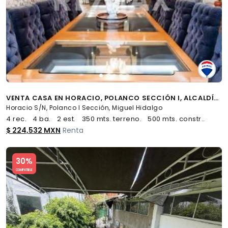
VENTA CASA EN HORACIO, POLANCO SECCIÓN I, ALCALDÍA MIGUEL HIDALGO, CDMX - (34)
Horacio S/N, Polanco I Sección, Miguel Hidalgo
4 rec.
4 ba.
2 est.
350 mts. terreno.
500 mts. constr..
$ 224,532 MXN
Renta
Slide 1 of 5
30%
COMPATIBLE