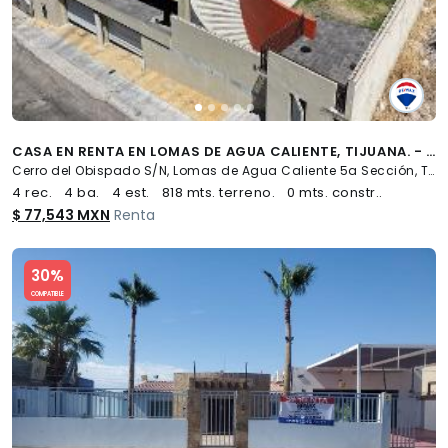
CASA EN RENTA EN LOMAS DE AGUA CALIENTE, TIJUANA. - (34)
Cerro del Obispado S/N, Lomas de Agua Caliente 5a Sección, Tijuana
4 rec.
4 ba.
4 est.
818 mts. terreno.
0 mts. constr..
$ 77,543 MXN
Renta
Slide 1 of 5
30%
COMPATIBLE