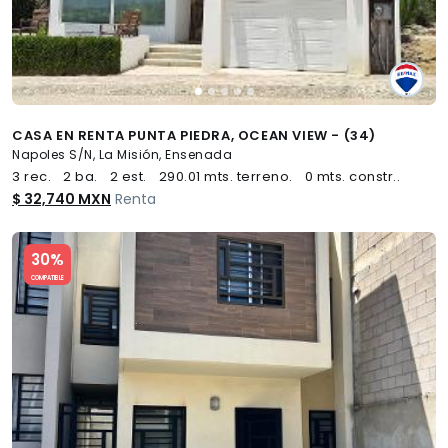
CASA EN RENTA PUNTA PIEDRA, OCEAN VIEW - (34)
Napoles S/N, La Misión, Ensenada
3 rec.
2 ba.
2 est.
290.01 mts. terreno.
0 mts. constr..
$ 32,740 MXN
Renta
Slide 1 of 5
30%
COMPATIBLE