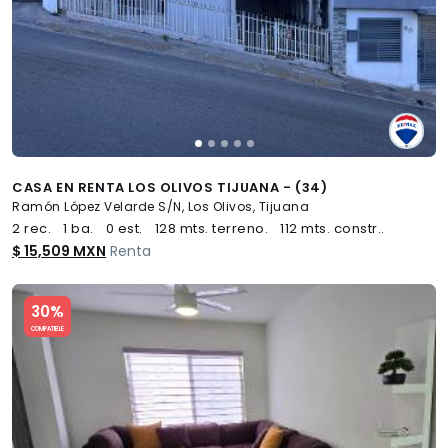
CASA EN RENTA LOS OLIVOS TIJUANA - (34)
Ramón López Velarde S/N, Los Olivos, Tijuana
2 rec.
1 ba.
0 est.
128 mts. terreno.
112 mts. constr..
$ 15,509 MXN
Renta
Slide 1 of 5
30%
COMPATIBLE