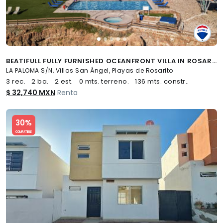
BEATIFULL FULLY FURNISHED OCEANFRONT VILLA IN ROSARITO - (34)
LA PALOMA S/N, Villas San Ángel, Playas de Rosarito
3 rec.
2 ba.
2 est.
0 mts. terreno.
136 mts. constr..
$ 32,740 MXN
Renta
Slide 1 of 5
30%
COMPATIBLE