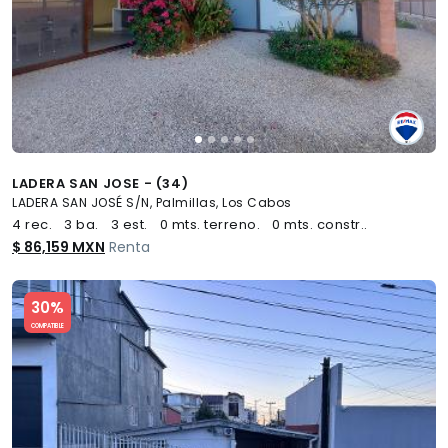
LADERA SAN JOSE - (34)
LADERA SAN JOSÉ S/N, Palmillas, Los Cabos
4 rec.
3 ba.
3 est.
0 mts. terreno.
0 mts. constr..
$ 86,159 MXN
Renta
Slide 1 of 5
30%
COMPATIBLE