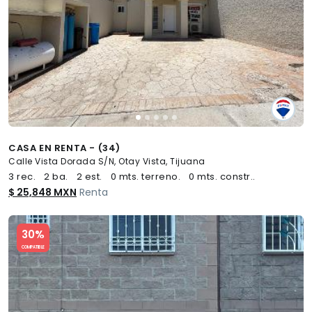
CASA EN RENTA - (34)
Calle Vista Dorada S/N, Otay Vista, Tijuana
3 rec.
2 ba.
2 est.
0 mts. terreno.
0 mts. constr..
$ 25,848 MXN
Renta
Slide 1 of 5
30%
COMPATIBLE