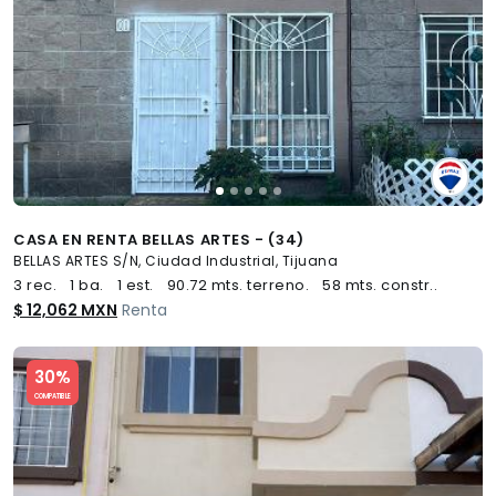
CASA EN RENTA BELLAS ARTES - (34)
BELLAS ARTES S/N, Ciudad Industrial, Tijuana
3 rec.
1 ba.
1 est.
90.72 mts. terreno.
58 mts. constr..
$ 12,062 MXN
Renta
Slide 1 of 5
30%
COMPATIBLE