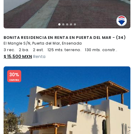
BONITA RESIDENCIA EN RENTA EN PUERTA DEL MAR - (34)
El Mangle S/N, Puerta del Mar, Ensenada
3 rec.
2 ba.
2 est.
125 mts. terreno.
130 mts. constr..
$ 15,500 MXN
Renta
Slide 1 of 5
30%
COMPATIBLE