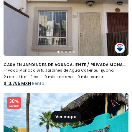
CASA EN JARDINDES DE AGUACALIENTE / PRIVADA MONACO - (34)
Privada Monaco S/N, Jardines de Agua Caliente, Tijuana
2 rec.
1 ba.
1 est.
0 mts. terreno.
0 mts. constr..
$ 13,785 MXN
Renta
Slide 1 of 5
30%
COMPATIBLE
Ver mapa