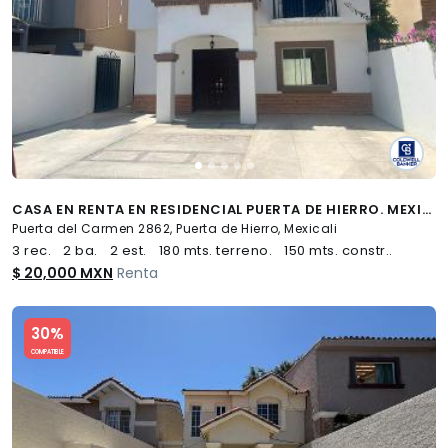
CASA EN RENTA EN RESIDENCIAL PUERTA DE HIERRO. MEXICALI
Puerta del Carmen 2862, Puerta de Hierro, Mexicali
3 rec.
2 ba.
2 est.
180 mts. terreno.
150 mts. constr..
$ 20,000 MXN
Renta
Slide 1 of 5
30%
COMPATIBLE