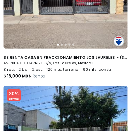
SE RENTA CASA EN FRACCIONAMIENTO LOS LAURELES - (34)
AVENIDA DEL CARRIZO S/N, Los Laureles, Mexicali
3 rec.
2 ba.
2 est.
120 mts. terreno.
90 mts. constr..
$ 18,000 MXN
Renta
Slide 1 of 5
30%
COMPATIBLE