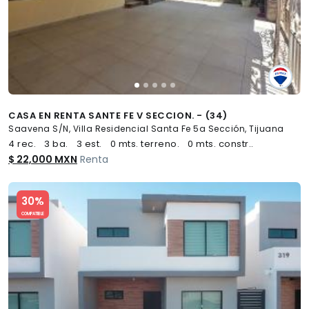
CASA EN RENTA SANTE FE V SECCION. - (34)
Saavena S/N, Villa Residencial Santa Fe 5a Sección, Tijuana
4 rec.
3 ba.
3 est.
0 mts. terreno.
0 mts. constr..
$ 22,000 MXN
Renta
Slide 1 of 5
30%
COMPATIBLE