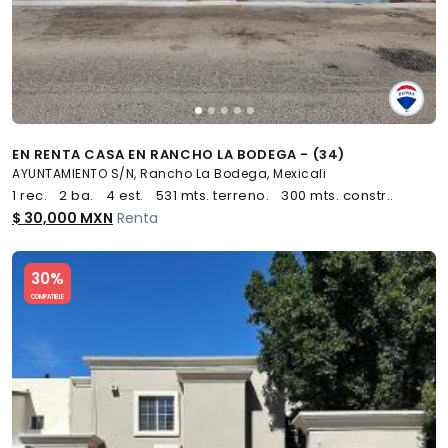
EN RENTA CASA EN RANCHO LA BODEGA - (34)
AYUNTAMIENTO S/N, Rancho La Bodega, Mexicali
1 rec.
2 ba.
4 est.
531 mts. terreno.
300 mts. constr..
$ 30,000 MXN
Renta
Slide 1 of 5
30%
COMPATIBLE