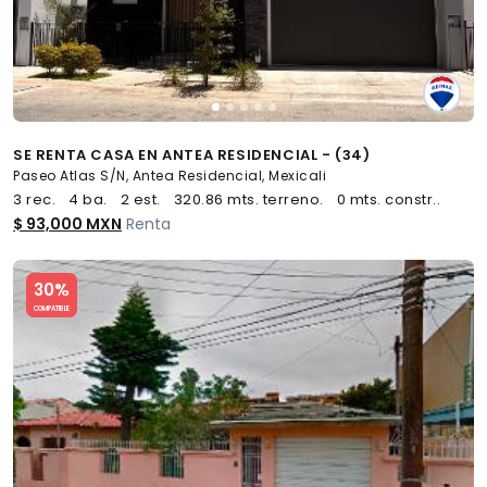
SE RENTA CASA EN ANTEA RESIDENCIAL - (34)
Paseo Atlas S/N, Antea Residencial, Mexicali
3 rec.
4 ba.
2 est.
320.86 mts. terreno.
0 mts. constr..
$ 93,000 MXN
Renta
Slide 1 of 5
30%
COMPATIBLE