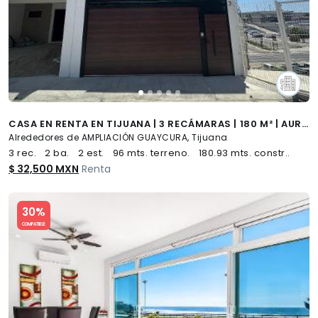
CASA EN RENTA EN TIJUANA | 3 RECÁMARAS | 180 M² | AUREO RESIDENCIAL
Alrededores de AMPLIACIÓN GUAYCURA, Tijuana
3 rec.
2 ba.
2 est.
96 mts. terreno.
180.93 mts. constr..
$ 32,500 MXN
Renta
Slide 1 of 5
30%
COMPATIBLE