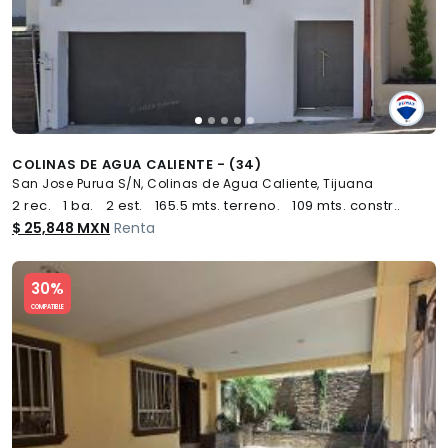
COLINAS DE AGUA CALIENTE - (34)
San Jose Purua S/N, Colinas de Agua Caliente, Tijuana
2 rec.
1 ba.
2 est.
165.5 mts. terreno.
109 mts. constr..
$ 25,848 MXN
Renta
Slide 1 of 5
30%
COMPATIBLE