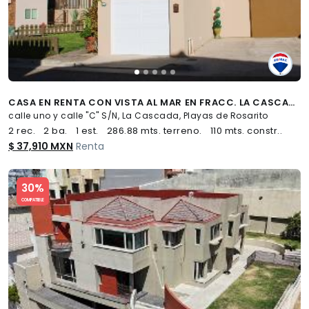
CASA EN RENTA CON VISTA AL MAR EN FRACC. LA CASCADA EN ROSARITO BAJA CALIFORNIA - (34)
calle uno y calle "C" S/N, La Cascada, Playas de Rosarito
2 rec.
2 ba.
1 est.
286.88 mts. terreno.
110 mts. constr..
$ 37,910 MXN
Renta
Slide 1 of 5
30%
COMPATIBLE