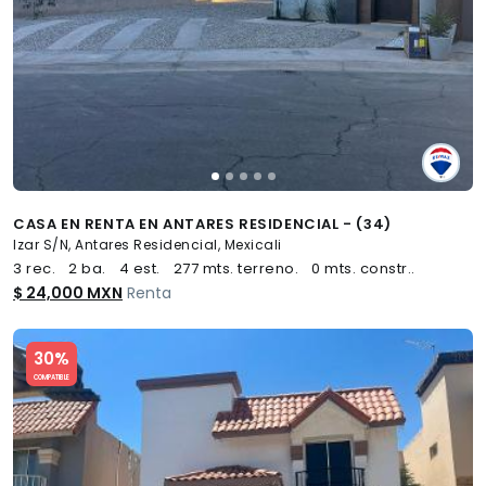
CASA EN RENTA EN ANTARES RESIDENCIAL - (34)
Izar S/N, Antares Residencial, Mexicali
3 rec.
2 ba.
4 est.
277 mts. terreno.
0 mts. constr..
$ 24,000 MXN
Renta
Slide 1 of 5
30%
COMPATIBLE