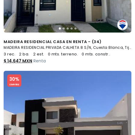
MADEIRA RESIDENCIAL CASA EN RENTA - (34)
MADEIRA RESIDENCIAL PRIVADA CALHETA 8 S/N, Cuesta Blanca, Tijuana
3 rec.
2 ba.
2 est.
0 mts. terreno.
0 mts. constr..
$ 14,647 MXN
Renta
Slide 1 of 5
30%
COMPATIBLE