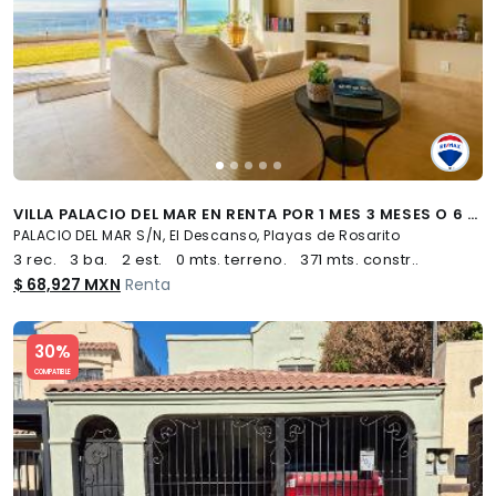
VILLA PALACIO DEL MAR EN RENTA POR 1 MES 3 MESES O 6 MESES - (34)
PALACIO DEL MAR S/N, El Descanso, Playas de Rosarito
3 rec.
3 ba.
2 est.
0 mts. terreno.
371 mts. constr..
$ 68,927 MXN
Renta
Slide 1 of 5
30%
COMPATIBLE