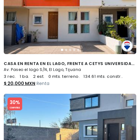
CASA EN RENTA EN EL LAGO, FRENTE A CETYS UNIVERSIDAD, TIJUANA - (34)
Av. Paseo el lago S/N, El Lago, Tijuana
3 rec.
1 ba.
2 est.
0 mts. terreno.
134.61 mts. constr..
$ 20,000 MXN
Renta
Slide 1 of 5
30%
COMPATIBLE