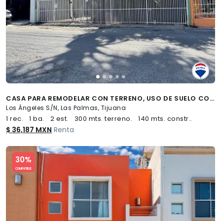
CASA PARA REMODELAR CON TERRENO, USO DE SUELO COMERCIAL - (34)
Los Ángeles S/N, Las Palmas, Tijuana
1 rec.
1 ba.
2 est.
300 mts. terreno.
140 mts. constr..
$ 36,187 MXN
Renta
Slide 1 of 5
30%
COMPATIBLE