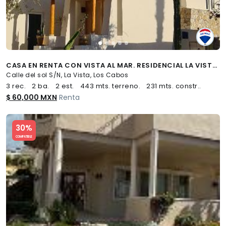
CASA EN RENTA CON VISTA AL MAR. RESIDENCIAL LA VISTA - (34)
Calle del sol S/N, La Vista, Los Cabos
3 rec.
2 ba.
2 est.
443 mts. terreno.
231 mts. constr..
$ 60,000 MXN
Renta
Slide 1 of 5
30%
COMPATIBLE