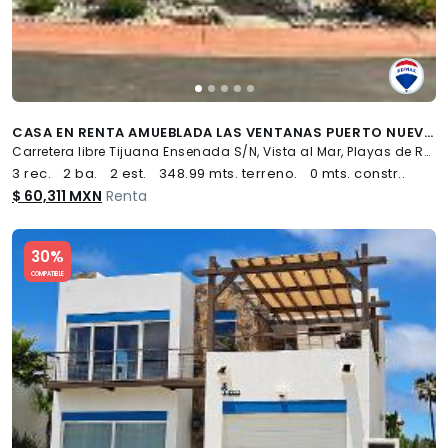
CASA EN RENTA AMUEBLADA LAS VENTANAS PUERTO NUEVO ROSARITO BAJA - (34)
Carretera libre Tijuana Ensenada S/N, Vista al Mar, Playas de Rosarito
3 rec.
2 ba.
2 est.
348.99 mts. terreno.
0 mts. constr..
$ 60,311 MXN
Renta
Slide 1 of 5
30%
COMPATIBLE