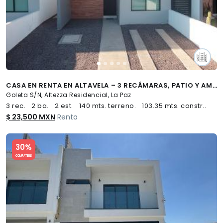
CASA EN RENTA EN ALTAVELA – 3 RECÁMARAS, PATIO Y AMPLIO ESTACIONAMIENTO - (34)
Goleta S/N, Altezza Residencial, La Paz
3 rec.
2 ba.
2 est.
140 mts. terreno.
103.35 mts. constr..
$ 23,500 MXN
Renta
Slide 1 of 5
30%
COMPATIBLE