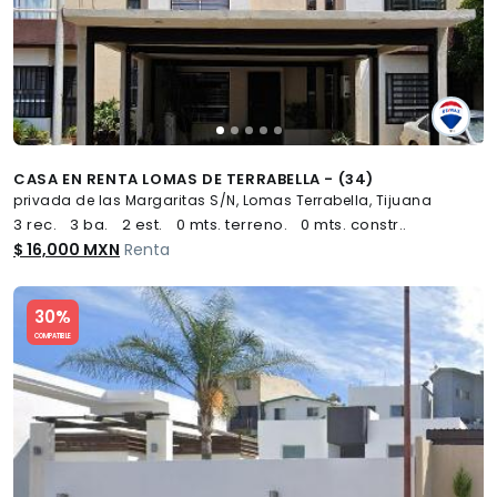
CASA EN RENTA LOMAS DE TERRABELLA - (34)
privada de las Margaritas S/N, Lomas Terrabella, Tijuana
3 rec.
3 ba.
2 est.
0 mts. terreno.
0 mts. constr..
$ 16,000 MXN
Renta
Slide 1 of 5
30%
COMPATIBLE