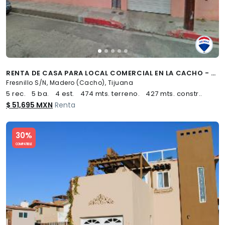
RENTA DE CASA PARA LOCAL COMERCIAL EN LA CACHO - (34)
Fresnillo S/N, Madero (Cacho), Tijuana
5 rec.
5 ba.
4 est.
474 mts. terreno.
427 mts. constr..
$ 51,695 MXN
Renta
Slide 1 of 5
30%
COMPATIBLE