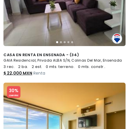
CASA EN RENTA EN ENSENADA - (34)
GAIA Residencial, Privada ALBA S/N, Colinas Del Mar, Ensenada
3 rec.
2 ba.
2 est.
0 mts. terreno.
0 mts. constr..
$ 22,000 MXN
Renta
Slide 1 of 5
30%
COMPATIBLE