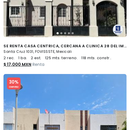
SE RENTA CASA CENTRICA, CERCANA A CLINICA 28 DEL IMSS Y UABC
Santa Cruz 1031, FOVISSSTE, Mexicali
2 rec.
1 ba.
2 est.
125 mts. terreno.
118 mts. constr..
$ 17,000 MXN
Renta
Slide 1 of 5
30%
COMPATIBLE