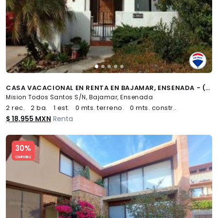
CASA VACACIONAL EN RENTA EN BAJAMAR, ENSENADA - (34)
Mision Todos Santos S/N, Bajamar, Ensenada
2 rec.
2 ba.
1 est.
0 mts. terreno.
0 mts. constr..
$ 18,955 MXN
Renta
Slide 1 of 5
30%
COMPATIBLE