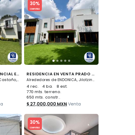
30%
COMPATIBLE
CASA EN VENTA RESIDENCIAL EL CASTAÑO METEPEC
RESIDENCIA EN VENTA PRADO LARGO
Lazaro Cardenas 270, El Castaño, Metepec
Alrededores de ENDONICA, Jilotzingo
4 rec.
4 ba.
8 est.
770 mts. terreno.
650 mts. constr..
ta
$ 27,000,000 MXN
Venta
Slide 1 of 5
30%
COMPATIBLE