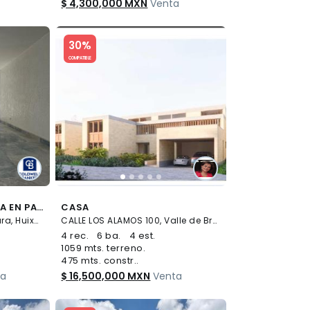
$ 4,300,000 MXN
Venta
Slide 1 of 5
30%
COMPATIBLE
CASA EN VENTA Y RENTA EN PARQUES DE LA HERRADURA, HUIXQUILUCAN
CASA
. 0, Parques de la Herradura, Huixquilucan
CALLE LOS ALAMOS 100, Valle de Bravo, Valle de Bravo
4 rec.
6 ba.
4 est.
1059 mts. terreno.
475 mts. constr..
ta
$ 16,500,000 MXN
Venta
Slide 1 of 5