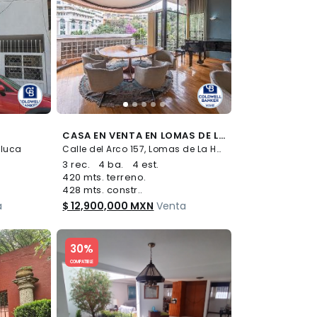
CASA EN VENTA EN LOMAS DE LA HERRADURA
oluca
Calle del Arco 157, Lomas de La Herradura, Huixquilucan
3 rec.
4 ba.
4 est.
420 mts. terreno.
428 mts. constr..
a
$ 12,900,000 MXN
Venta
Slide 1 of 5
30%
COMPATIBLE