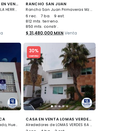
CASA EN CONDOMINIO EN VENTA, COLONIA LOMAS DE LA HERRADURA
RANCHO SAN JUAN
Alrededores de LOMAS DE LA HERRADURA, Huixquilucan
Rancho San Juan Primaveras Mz.36, Rancho San Juan, Atizapán de Zaragoza
6 rec.
7 ba.
9 est.
812 mts. terreno.
850 mts. constr..
ta
$ 31,480,000 MXN
Venta
Slide 1 of 5
30%
COMPATIBLE
CA
CASA EN VENTA LOMAS VERDES 6A SECCION CON DOBLE SEGURIDAD Y KIOSKO CON JARDIN. 386.73 TERRENO Y 394.38 DE CONSTRUCCIÓN.
Cda 3 Naranjos 12, El Dorado, Huehuetoca
Alrededores de LOMAS VERDES 6A SECCIÓN, Naucalpan de Juárez