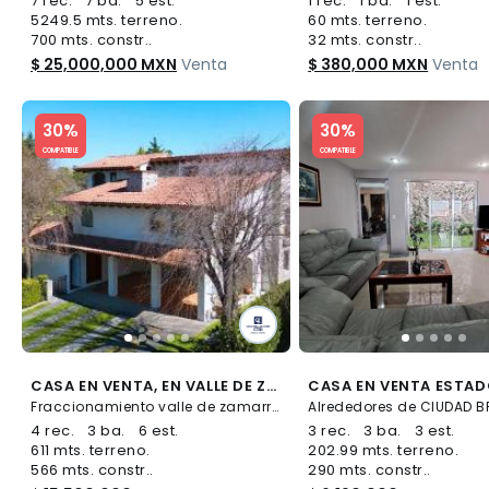
7 rec.
7 ba.
5 est.
1 rec.
1 ba.
1 est.
5249.5 mts. terreno.
60 mts. terreno.
700 mts. constr..
32 mts. constr..
$ 25,000,000 MXN
Venta
$ 380,000 MXN
Venta
Slide 1 of 5
Slide 1 of 5
30%
30%
COMPATIBLE
COMPATIBLE
CASA EN VENTA, EN VALLE DE ZAMARRERO, ZINACANTEPEC, TOLUCA, CERCA DE PARQUE SIERRA MORELOS Y SALIDA A AV. ADOLFO LOPEZ MATEOS
Fraccionamiento valle de zamarrero s/n, SAN MIGUEL ZINACANTEPEC, Zinacantepec
4 rec.
3 ba.
6 est.
3 rec.
3 ba.
3 est.
611 mts. terreno.
202.99 mts. terreno.
566 mts. constr..
290 mts. constr..