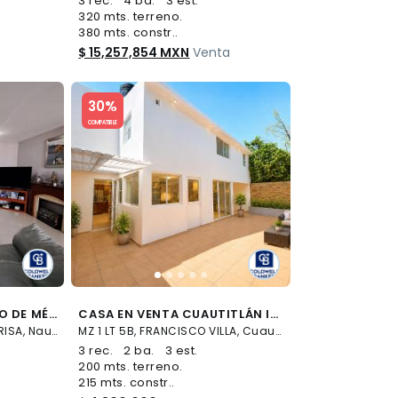
3 rec.
4 ba.
3 est.
320 mts. terreno.
380 mts. constr..
$ 15,257,854 MXN
Venta
Slide 1 of 5
30%
COMPATIBLE
CASA EN VENTA ESTADO DE MÉXICO, NAUCALPAN, CIUDAD BRISA
CASA EN VENTA CUAUTITLÁN IZCALLI
Alrededores de CIUDAD BRISA, Naucalpan de Juárez
MZ 1 LT 5B, FRANCISCO VILLA, Cuautitlán Izcalli
3 rec.
2 ba.
3 est.
200 mts. terreno.
215 mts. constr..