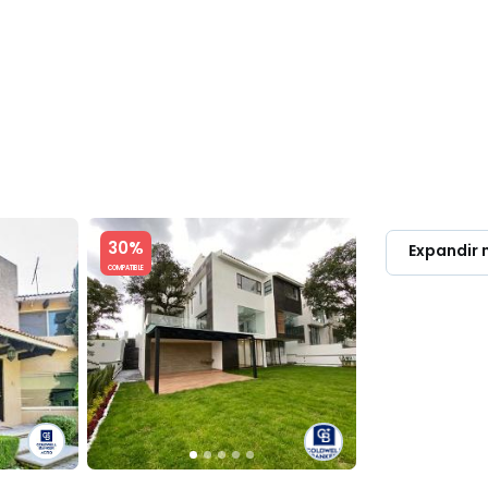
OMPRAR & RENTAR
LUXURY
PROPIETARIOS
DIRECTORIO PR
Slide 1 of 5
30%
Expandir
COMPATIBLE