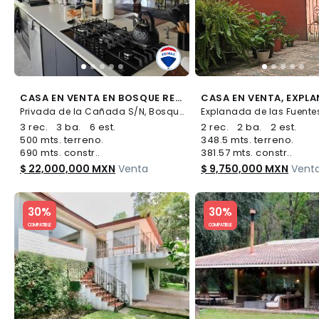
CASA EN VENTA EN BOSQUE REAL 660578 - (34)
Privada de la Cañada S/N, Bosque Real, Huixquilucan
3 rec.
3 ba.
6 est.
2 rec.
2 ba.
2 est.
500 mts. terreno.
348.5 mts. terreno.
690 mts. constr..
381.57 mts. constr..
$ 22,000,000 MXN
Venta
$ 9,750,000 MXN
Vent
Slide 1 of 5
Slide 1 of 5
30%
30%
COMPATIBLE
COMPATIBLE