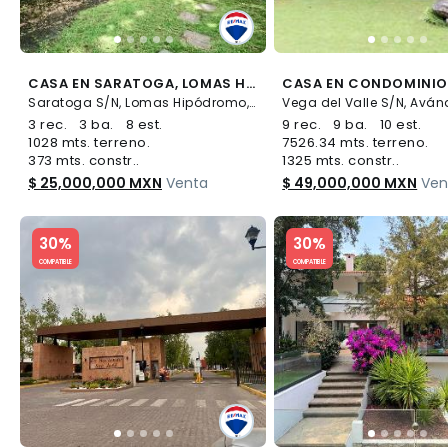
CASA EN SARATOGA, LOMAS HIPÓDROMO - (34)
Saratoga S/N, Lomas Hipódromo, Naucalpan de Juárez
3 rec.
3 ba.
8 est.
9 rec.
9 ba.
10 est.
1028 mts. terreno.
7526.34 mts. terreno.
373 mts. constr..
1325 mts. constr..
$ 25,000,000 MXN
Venta
$ 49,000,000 MXN
Ven
Slide 1 of 5
Slide 1 of 5
30%
30%
COMPATIBLE
COMPATIBLE