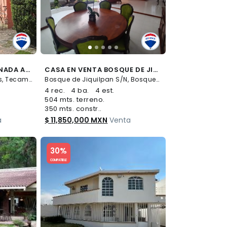
CASA EN VENTA, EXPLANADA AV. DE LAS FUETES, TECAMACHALCO, NAUCALPAN DE MÉXICO. - (34)
CASA EN VENTA BOSQUE DE JIQUILPAN, BOSQUES DE LA HERRADURA!!! - (34)
Explanada de las Fuentes, Tecamachalco, Naucalpan S/N, Explanada de las Fuentes, Naucalpan de Juárez
Bosque de Jiquilpan S/N, Bosques de la Herradura, Huixquilucan
4 rec.
4 ba.
4 est.
504 mts. terreno.
350 mts. constr..
a
$ 11,850,000 MXN
Venta
Slide 1 of 5
30%
COMPATIBLE