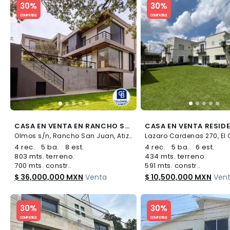
30%
30%
COMPATIBLE
COMPATIBLE
CASA EN VENTA EN RANCHO SAN JUAN
Olmos s/n, Rancho San Juan, Atizapán de Zaragoza
4 rec.
5 ba.
8 est.
4 rec.
5 ba.
6 est.
803 mts. terreno.
434 mts. terreno.
700 mts. constr..
591 mts. constr..
$ 36,000,000 MXN
Venta
$ 10,500,000 MXN
Ven
Slide 1 of 5
Slide 1 of 5
30%
30%
COMPATIBLE
COMPATIBLE