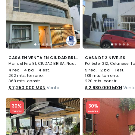
CASA EN VENTA EN CIUDAD BRISA NAUCALPAN, ESTADO DE MÉXICO
CASA DE 2 NIVELES
Mar del Frio 81, CIUDAD BRISA, Naucalpan de Juárez
Poliéster 212, Celanese, T
4 rec.
4 ba.
4 est.
5 rec.
2 ba.
1 est.
262 mts. terreno.
136 mts. terreno.
368 mts. constr..
220 mts. constr..
$ 7,250,000 MXN
Venta
$ 2,680,000 MXN
Vent
Slide 1 of 5
Slide 1 of 5
30%
30%
COMPATIBLE
COMPATIBLE