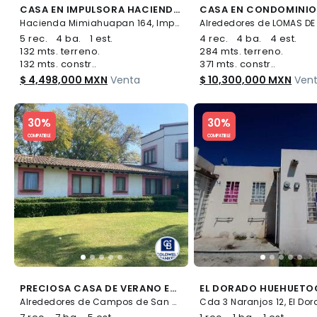
CASA EN IMPULSORA HACIENDA MIMIAHUAPAN
Hacienda Mimiahuapan 164, Impulsora Popular Avícola, Nezahualcóyotl
5 rec.
4 ba.
1 est.
4 rec.
4 ba.
4 est.
132 mts. terreno.
284 mts. terreno.
132 mts. constr..
371 mts. constr..
$ 4,498,000 MXN
Venta
$ 10,300,000 MXN
Ven
Slide 1 of 5
Slide 1 of 5
30%
30%
COMPATIBLE
COMPATIBLE
PRECIOSA CASA DE VERANO EN CAMINO A TENAMPA
EL DORADO HUEHUETO
Alrededores de Campos de San Martín, Malinalco