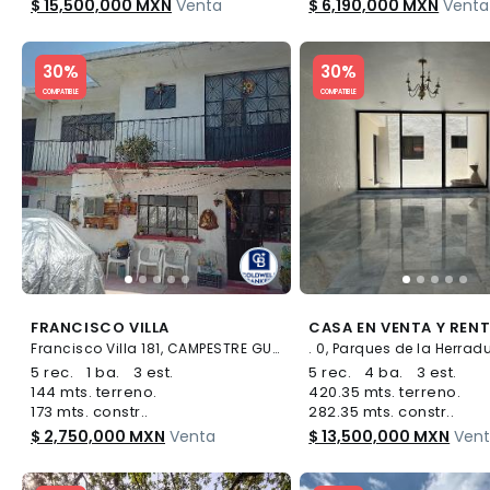
$ 15,500,000 MXN
Venta
$ 6,190,000 MXN
Venta
Slide 1 of 5
Slide 1 of 5
30%
30%
COMPATIBLE
COMPATIBLE
FRANCISCO VILLA
Francisco Villa 181, CAMPESTRE GUADALUPANA, Nezahualcóyotl
5 rec.
1 ba.
3 est.
5 rec.
4 ba.
3 est.
144 mts. terreno.
420.35 mts. terreno.
173 mts. constr..
282.35 mts. constr..
$ 2,750,000 MXN
Venta
$ 13,500,000 MXN
Ven
Slide 1 of 5
Slide 1 of 5