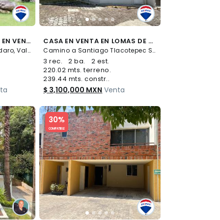
CASA EN CONDOMINIO EN VENTA - (34)
CASA EN VENTA EN LOMAS DE VISTA HERMOSA, COL. SANTIAGO TLACOTEPEC, TOLUCA - (34)
Vega del Valle S/N, Avándaro, Valle de Bravo
Camino a Santiago Tlacotepec S/N, Santiago Tlacotepec, Toluca
3 rec.
2 ba.
2 est.
220.02 mts. terreno.
239.44 mts. constr..
ta
$ 3,100,000 MXN
Venta
Slide 1 of 5
30%
COMPATIBLE