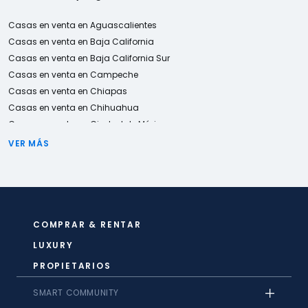
Casas en venta en Aguascalientes
Casas en venta en Baja California
Casas en venta en Baja California Sur
Casas en venta en Campeche
Casas en venta en Chiapas
Casas en venta en Chihuahua
Casas en venta en Ciudad de México
Casas en venta en Coahuila de Zaragoza
VER MÁS
Casas en venta en Colima
Casas en venta en Durango
Casas en venta en Estado de méxico
Casas en venta en Guanajuato
Casas en venta en Guerrero
COMPRAR & RENTAR
Casas en venta en Hidalgo
LUXURY
Casas en venta en Jalisco
PROPIETARIOS
Casas en venta en Michoacán de Ocampo
Casas en venta en Morelos
SMART COMMUNITY
Casas en venta en Nayarit