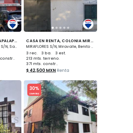
CASA EN RENTA EN IZTAPALAPA - (34)
CASA EN RENTA, COLONIA MIRAVALLE - (34)
Avenida Canal de Garay S/N, San Nicolás Tolentino, Iztapalapa
MIRAFLORES S/N, Miravalle, Benito Juárez
3 rec.
3 ba.
3 est.
constr..
213 mts. terreno.
371 mts. constr..
$ 42,500 MXN
Renta
Slide 1 of 5
30%
COMPATIBLE