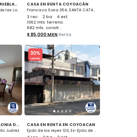
LUJOSA RESIDENCIA AMUEBLADA EN ZONA ESTRATÉGICA DE BOSQUES DE LAS LOMAS
CASA EN RENTA COYOACÁN
Alrededores de Bosques de las Lomas, Cuajimalpa de Morelos
Francisco Sosa 354, SANTA CATARINA, Coyoacán
3 rec.
2 ba.
4 est.
1062 mts. terreno.
682 mts. constr..
$ 85,000 MXN
Renta
Slide 1 of 5
30%
COMPATIBLE
CASA EN RENTA EN COLONIA DEL VALLE CENTRO
CASA EN RENTA EN COYOACAN
ito Juárez
Ejido de los reyes 120, Ex-Ejido de San Francisco Culhuacán, Coyoacán