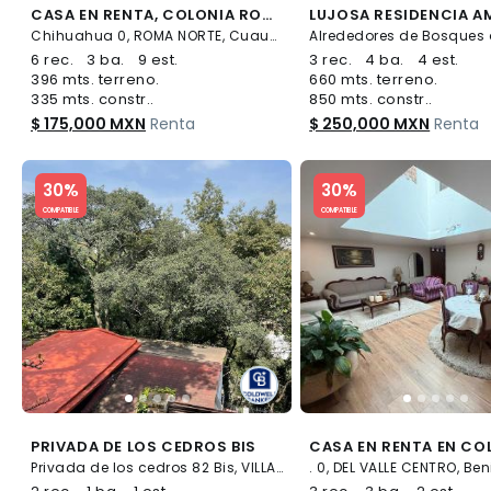
CASA EN RENTA, COLONIA ROMA NORTE
Chihuahua 0, ROMA NORTE, Cuauhtémoc
6 rec.
3 ba.
9 est.
3 rec.
4 ba.
4 est.
396 mts. terreno.
660 mts. terreno.
335 mts. constr..
850 mts. constr..
$ 175,000 MXN
Renta
$ 250,000 MXN
Renta
Slide 1 of 5
Slide 1 of 5
30%
30%
COMPATIBLE
COMPATIBLE
PRIVADA DE LOS CEDROS BIS
Privada de los cedros 82 Bis, VILLA VERDÚN, Álvaro Obregón
. 0, DEL VALLE CENTRO, Ben