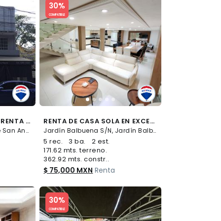
30%
COMPATIBLE
CASA - COMERCIAL EN RENTA - (34)
RENTA DE CASA SOLA EN EXCELENTE UBICACIÓN EN LA CIUDAD DE MÉXICO, JARDÍN BALBUENA...CLAVE 6097 - (34)
Pennsylvania S/N, Parque San Andrés, Coyoacán
Jardín Balbuena S/N, Jardín Balbuena, Venustiano Carranza
5 rec.
3 ba.
2 est.
171.62 mts. terreno.
362.92 mts. constr..
$ 75,000 MXN
Renta
Slide 1 of 5
30%
COMPATIBLE