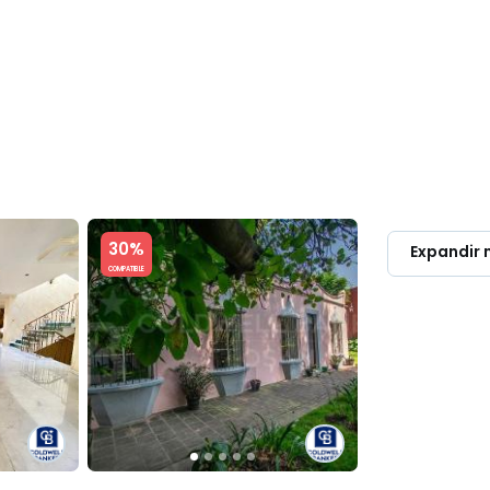
OMPRAR & RENTAR
LUXURY
PROPIETARIOS
DIRECTORIO PR
Slide 1 of 5
30%
Expandir
COMPATIBLE