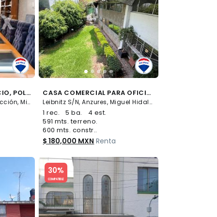
VENTA CASA EN HORACIO, POLANCO SECCIÓN I, ALCALDÍA MIGUEL HIDALGO, CDMX - (34)
CASA COMERCIAL PARA OFICINAS EN RENTA EN CALLE LEIBNITZ EN COLONIA ANZURES - (34)
Horacio S/N, Polanco I Sección, Miguel Hidalgo
Leibnitz S/N, Anzures, Miguel Hidalgo
1 rec.
5 ba.
4 est.
591 mts. terreno.
600 mts. constr..
$ 180,000 MXN
Renta
Slide 1 of 5
30%
COMPATIBLE