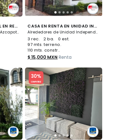
CASA ESTILO COLONIAL EN RENTA . COLONIA CLAVERIA, TERRENO DE 505 METROS. IDEAL PARA OFICINA DISCRETA
CASA EN RENTA EN UNIDAD INDEPENDENCIA
Alrededores de Clavería, Azcapotzalco
Alrededores de Unidad Independencia IMSS, La Magdalena Contreras
3 rec.
2 ba.
0 est.
97 mts. terreno.
110 mts. constr..
$ 15,000 MXN
Renta
Slide 1 of 5
30%
COMPATIBLE