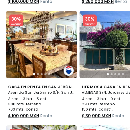
$ 100,000 MXN
Renta
$ 250,000 MXN
Renta
Slide 1 of 5
Slide 1 of 5
30%
30%
COMPATIBLE
COMPATIBLE
CASA EN RENTA EN SAN JERÓNIMO LÍDICE - (34)
Avenida San Jerónimo S/N, San Jerónimo Lídice, La Magdalena Contreras
3 rec.
3 ba.
5 est.
4 rec.
3 ba.
0 est.
300 mts. terreno.
293 mts. terreno.
700 mts. constr..
156 mts. constr..
$ 100,000 MXN
Renta
$ 30,000 MXN
Renta
Slide 1 of 5
Slide 1 of 5