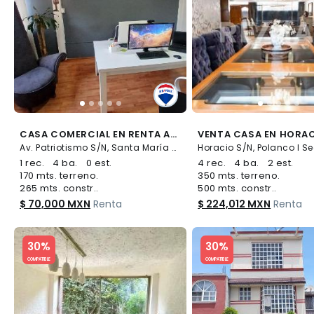
CASA COMERCIAL EN RENTA AV PATRIOTISMO - (34)
Av. Patriotismo S/N, Santa María Nonoalco, Benito Juárez
1 rec.
4 ba.
0 est.
4 rec.
4 ba.
2 est.
170 mts. terreno.
350 mts. terreno.
265 mts. constr..
500 mts. constr..
$ 70,000 MXN
Renta
$ 224,012 MXN
Renta
Slide 1 of 5
Slide 1 of 5
30%
30%
COMPATIBLE
COMPATIBLE