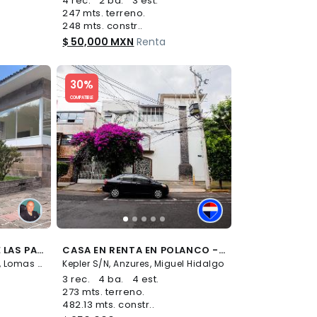
4 rec.
2 ba.
3 est.
247 mts. terreno.
248 mts. constr..
$ 50,000 MXN
Renta
Slide 1 of 5
30%
COMPATIBLE
CASA RENTA, PASEO DE LAS PALMAS, LOMAS DE CHAPULTEPEC - (34)
CASA EN RENTA EN POLANCO - (34)
Paseo de las Palmas S/N, Lomas de Chapultepec, Miguel Hidalgo
Kepler S/N, Anzures, Miguel Hidalgo
3 rec.
4 ba.
4 est.
273 mts. terreno.
482.13 mts. constr..