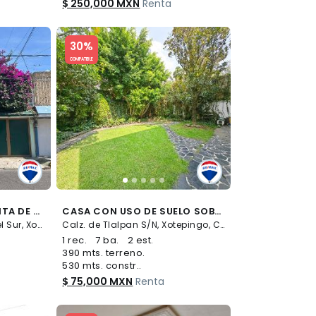
$ 250,000 MXN
Renta
Slide 1 of 5
30%
COMPATIBLE
HERMOSA CASA EN RENTA DE 4 RECÁMARAS EN JARDINES DEL SUR - (34)
CASA CON USO DE SUELO SOBRE TLALPAN DE 530 M2 - (34)
ALMENAS S/N, Jardines del Sur, Xochimilco
Calz. de Tlalpan S/N, Xotepingo, Coyoacán
1 rec.
7 ba.
2 est.
390 mts. terreno.
530 mts. constr..
$ 75,000 MXN
Renta
Slide 1 of 5