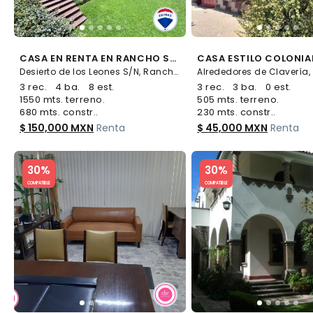
CASA EN RENTA EN RANCHO SAN FRANCISCO ALVARO OBREGON - (34)
Desierto de los Leones S/N, Rancho San Francisco Pueblo San Bartolo Ameyalco, Álvaro Obregón
3 rec.
4 ba.
8 est.
3 rec.
3 ba.
0 est.
1550 mts. terreno.
505 mts. terreno.
680 mts. constr..
230 mts. constr..
$ 150,000 MXN
Renta
$ 45,000 MXN
Renta
Slide 1 of 5
Slide 1 of 5
30%
30%
COMPATIBLE
COMPATIBLE