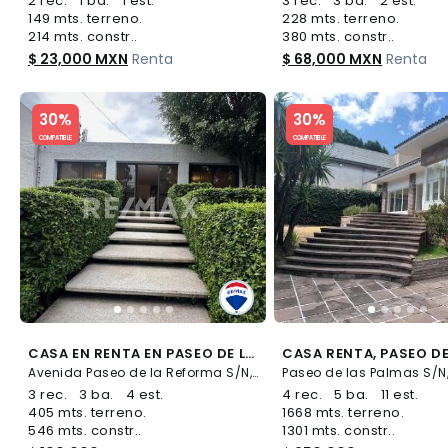
2 rec.
1 ba.
1 est.
3 rec.
3 ba.
2 est.
149 mts. terreno.
228 mts. terreno.
214 mts. constr..
380 mts. constr..
$ 23,000 MXN
Renta
$ 68,000 MXN
Renta
Slide 1 of 5
Slide 1 of 5
30%
30%
COMPATIBLE
COMPATIBLE
CASA EN RENTA EN PASEO DE LA REFORMA 679354 - (34)
Avenida Paseo de la Reforma S/N, Lomas de Reforma, Miguel Hidalgo
3 rec.
3 ba.
4 est.
4 rec.
5 ba.
11 est.
405 mts. terreno.
1668 mts. terreno.
546 mts. constr..
1301 mts. constr..