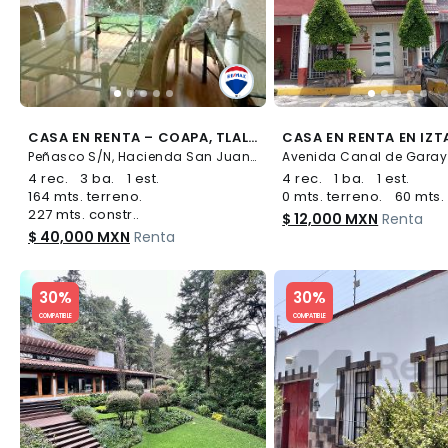
CASA EN RENTA – COAPA, TLALPAN - (34)
Peñasco S/N, Hacienda San Juan, Tlalpan
4 rec.
3 ba.
1 est.
4 rec.
1 ba.
1 est.
164 mts. terreno.
0 mts. terreno.
60 mts. 
227 mts. constr..
$ 12,000 MXN
Renta
$ 40,000 MXN
Renta
Slide 1 of 5
Slide 1 of 5
30%
30%
COMPATIBLE
COMPATIBLE