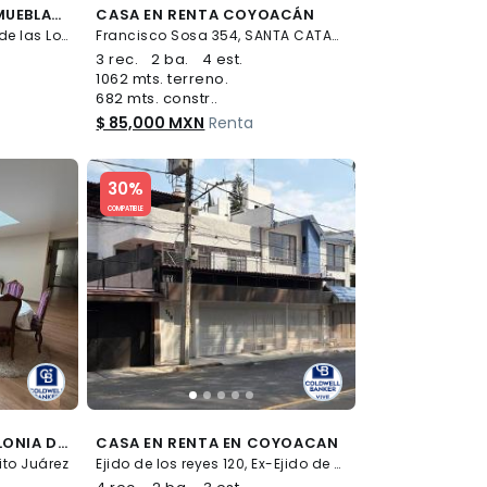
LUJOSA RESIDENCIA AMUEBLADA EN ZONA ESTRATÉGICA DE BOSQUES DE LAS LOMAS
CASA EN RENTA COYOACÁN
Alrededores de Bosques de las Lomas, Cuajimalpa de Morelos
Francisco Sosa 354, SANTA CATARINA, Coyoacán
3 rec.
2 ba.
4 est.
1062 mts. terreno.
682 mts. constr..
$ 85,000 MXN
Renta
Slide 1 of 5
30%
COMPATIBLE
CASA EN RENTA EN COLONIA DEL VALLE CENTRO
CASA EN RENTA EN COYOACAN
ito Juárez
Ejido de los reyes 120, Ex-Ejido de San Francisco Culhuacán, Coyoacán