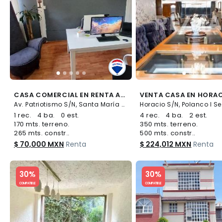
CASA COMERCIAL EN RENTA AV PATRIOTISMO - (34)
Av. Patriotismo S/N, Santa María Nonoalco, Benito Juárez
1 rec.
4 ba.
0 est.
4 rec.
4 ba.
2 est.
170 mts. terreno.
350 mts. terreno.
265 mts. constr..
500 mts. constr..
$ 70,000 MXN
Renta
$ 224,012 MXN
Renta
Slide 1 of 5
Slide 1 of 5
30%
30%
COMPATIBLE
COMPATIBLE