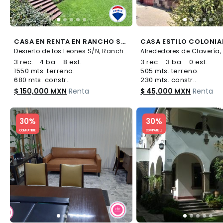
CASA EN RENTA EN RANCHO SAN FRANCISCO ALVARO OBREGON - (34)
Desierto de los Leones S/N, Rancho San Francisco Pueblo San Bartolo Ameyalco, Álvaro Obregón
3 rec.
4 ba.
8 est.
3 rec.
3 ba.
0 est.
1550 mts. terreno.
505 mts. terreno.
680 mts. constr..
230 mts. constr..
$ 150,000 MXN
Renta
$ 45,000 MXN
Renta
Slide 1 of 5
Slide 1 of 5
30%
30%
COMPATIBLE
COMPATIBLE