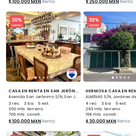
$ 100,000 MXN
Renta
$ 250,000 MXN
Renta
Slide 1 of 5
Slide 1 of 5
30%
30%
COMPATIBLE
COMPATIBLE
CASA EN RENTA EN SAN JERÓNIMO LÍDICE - (34)
Avenida San Jerónimo S/N, San Jerónimo Lídice, La Magdalena Contreras
3 rec.
3 ba.
5 est.
4 rec.
3 ba.
0 est.
300 mts. terreno.
293 mts. terreno.
700 mts. constr..
156 mts. constr..
$ 100,000 MXN
Renta
$ 30,000 MXN
Renta
Slide 1 of 5
Slide 1 of 5