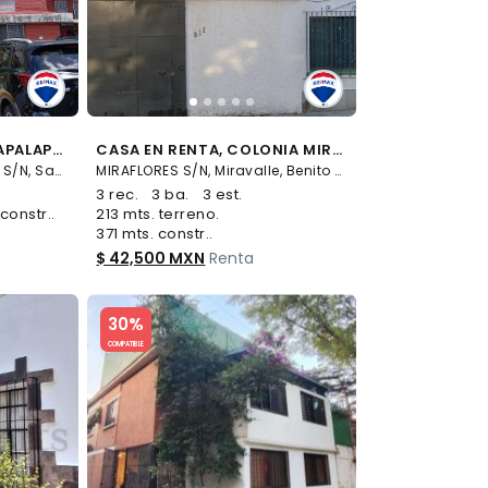
CASA EN RENTA EN IZTAPALAPA - (34)
CASA EN RENTA, COLONIA MIRAVALLE - (34)
Avenida Canal de Garay S/N, San Nicolás Tolentino, Iztapalapa
MIRAFLORES S/N, Miravalle, Benito Juárez
3 rec.
3 ba.
3 est.
constr..
213 mts. terreno.
371 mts. constr..
$ 42,500 MXN
Renta
Slide 1 of 5
30%
COMPATIBLE