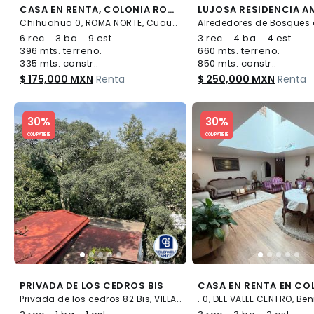
CASA EN RENTA, COLONIA ROMA NORTE
Chihuahua 0, ROMA NORTE, Cuauhtémoc
6 rec.
3 ba.
9 est.
3 rec.
4 ba.
4 est.
396 mts. terreno.
660 mts. terreno.
335 mts. constr..
850 mts. constr..
$ 175,000 MXN
Renta
$ 250,000 MXN
Renta
Slide 1 of 5
Slide 1 of 5
30%
30%
COMPATIBLE
COMPATIBLE
PRIVADA DE LOS CEDROS BIS
Privada de los cedros 82 Bis, VILLA VERDÚN, Álvaro Obregón
. 0, DEL VALLE CENTRO, Ben