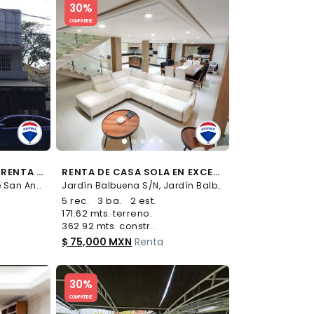
30%
COMPATIBLE
CASA - COMERCIAL EN RENTA - (34)
RENTA DE CASA SOLA EN EXCELENTE UBICACIÓN EN LA CIUDAD DE MÉXICO, JARDÍN BALBUENA...CLAVE 6097 - (34)
Pennsylvania S/N, Parque San Andrés, Coyoacán
Jardín Balbuena S/N, Jardín Balbuena, Venustiano Carranza
5 rec.
3 ba.
2 est.
171.62 mts. terreno.
362.92 mts. constr..
$ 75,000 MXN
Renta
Slide 1 of 5
30%
COMPATIBLE