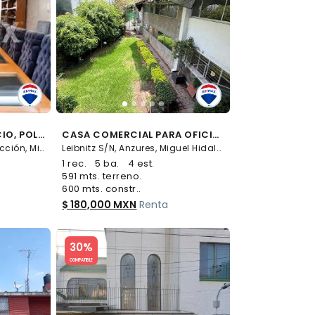
VENTA CASA EN HORACIO, POLANCO SECCIÓN I, ALCALDÍA MIGUEL HIDALGO, CDMX - (34)
CASA COMERCIAL PARA OFICINAS EN RENTA EN CALLE LEIBNITZ EN COLONIA ANZURES - (34)
Horacio S/N, Polanco I Sección, Miguel Hidalgo
Leibnitz S/N, Anzures, Miguel Hidalgo
1 rec.
5 ba.
4 est.
591 mts. terreno.
600 mts. constr..
$ 180,000 MXN
Renta
Slide 1 of 5
30%
COMPATIBLE