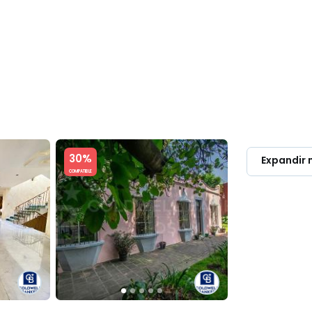
OMPRAR & RENTAR
LUXURY
PROPIETARIOS
DIRECTORIO PR
Slide 1 of 5
30%
Expandir
COMPATIBLE