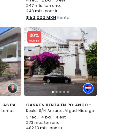
4 rec.
2 ba.
3 est.
247 mts. terreno.
248 mts. constr..
$ 50,000 MXN
Renta
Slide 1 of 5
30%
COMPATIBLE
CASA RENTA, PASEO DE LAS PALMAS, LOMAS DE CHAPULTEPEC - (34)
CASA EN RENTA EN POLANCO - (34)
Paseo de las Palmas S/N, Lomas de Chapultepec, Miguel Hidalgo
Kepler S/N, Anzures, Miguel Hidalgo
3 rec.
4 ba.
4 est.
273 mts. terreno.
482.13 mts. constr..