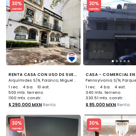
30%
30%
COMPATIBLE
COMPATIBLE
RENTA CASA CON USO DE SUELO POLANCO - (34)
Arquímides S/N, Polanco, Miguel Hidalgo
1 rec.
4 ba.
10 est.
1 rec.
4 ba.
4 est.
500 mts. terreno.
340 mts. terreno.
1100 mts. constr..
330.51 mts. constr..
$ 290,000 MXN
Renta
$ 85,000 MXN
Renta
Slide 1 of 5
Slide 1 of 5
30%
30%
COMPATIBLE
COMPATIBLE