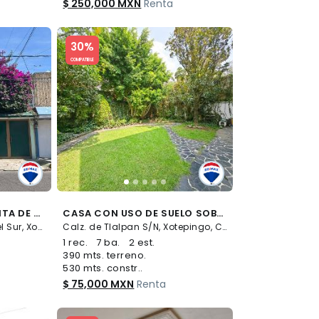
$ 250,000 MXN
Renta
Slide 1 of 5
30%
COMPATIBLE
HERMOSA CASA EN RENTA DE 4 RECÁMARAS EN JARDINES DEL SUR - (34)
CASA CON USO DE SUELO SOBRE TLALPAN DE 530 M2 - (34)
ALMENAS S/N, Jardines del Sur, Xochimilco
Calz. de Tlalpan S/N, Xotepingo, Coyoacán
1 rec.
7 ba.
2 est.
390 mts. terreno.
530 mts. constr..
$ 75,000 MXN
Renta
Slide 1 of 5