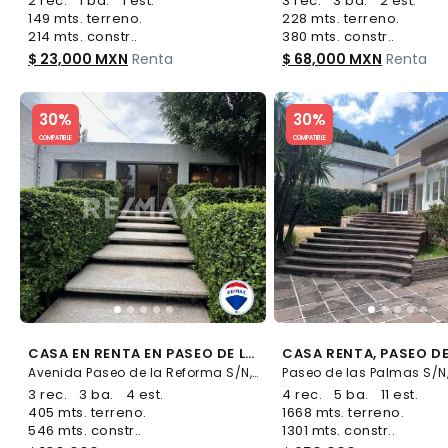
2 rec.
1 ba.
1 est.
3 rec.
3 ba.
2 est.
149 mts. terreno.
228 mts. terreno.
214 mts. constr..
380 mts. constr..
$ 23,000 MXN
Renta
$ 68,000 MXN
Renta
Slide 1 of 5
Slide 1 of 5
30%
30%
COMPATIBLE
COMPATIBLE
CASA EN RENTA EN PASEO DE LA REFORMA 679354 - (34)
Avenida Paseo de la Reforma S/N, Lomas de Reforma, Miguel Hidalgo
3 rec.
3 ba.
4 est.
4 rec.
5 ba.
11 est.
405 mts. terreno.
1668 mts. terreno.
546 mts. constr..
1301 mts. constr..