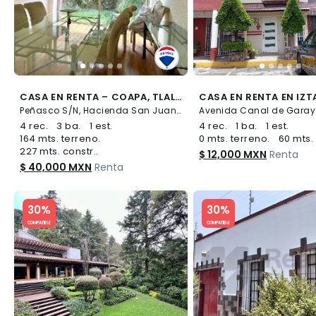
CASA EN RENTA – COAPA, TLALPAN - (34)
Peñasco S/N, Hacienda San Juan, Tlalpan
4 rec.
3 ba.
1 est.
4 rec.
1 ba.
1 est.
164 mts. terreno.
0 mts. terreno.
60 mts. 
227 mts. constr..
$ 12,000 MXN
Renta
$ 40,000 MXN
Renta
Slide 1 of 5
Slide 1 of 5
30%
30%
COMPATIBLE
COMPATIBLE