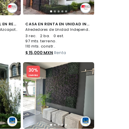
CASA ESTILO COLONIAL EN RENTA . COLONIA CLAVERIA, TERRENO DE 505 METROS. IDEAL PARA OFICINA DISCRETA
CASA EN RENTA EN UNIDAD INDEPENDENCIA
Alrededores de Clavería, Azcapotzalco
Alrededores de Unidad Independencia IMSS, La Magdalena Contreras
3 rec.
2 ba.
0 est.
97 mts. terreno.
110 mts. constr..
$ 15,000 MXN
Renta
Slide 1 of 5
30%
COMPATIBLE