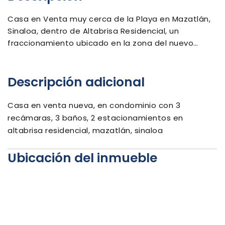
Casa en Venta muy cerca de la Playa en Mazatlán,
Sinaloa, dentro de Altabrisa Residencial, un
fraccionamiento ubicado en la zona del nuevo
Mazatlán, con grandes y hermosas avenidas, bellas
áreas verdes y de juegos infantiles, casa club con
Descripción adicional
pool center, gimnasio perfectamente equipado,
vigilancia privada 24/7 con acceso restringido.
Casa en venta nueva, en condominio con 3
Esta hermosa casa está distribuida en dos plantas:
recámaras, 3 baños, 2 estacionamientos en
altabrisa residencial, mazatlán, sinaloa
Planta Baja: sala, comedor, cocina integral con
barra de granito, parrilla y campana, cuarto de
Ubicación del inmueble
servicio/lavandería, medio baño, patio, cochera
muy amplia para 2 camionetas o 3 autos chicos,
aljibe, cuartito de máquinas, pasillo de servicio.
Planta Alta: 3 recámaras con baño completo cada
una -la principal con área de vestidor y terraza-;