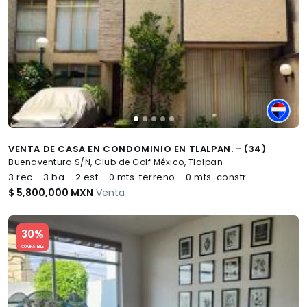
VENTA DE CASA EN CONDOMINIO EN TLALPAN. - (34)
Buenaventura S/N, Club de Golf México, Tlalpan
3 rec.
3 ba.
2 est.
0 mts. terreno.
0 mts. constr..
$ 5,800,000 MXN
Venta
Slide 1 of 5
30%
COMPATIBLE