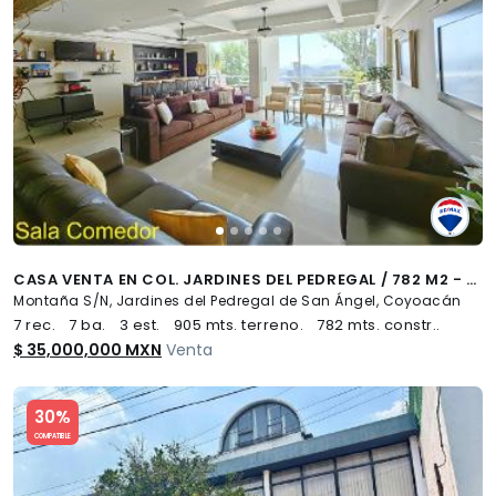
CASA VENTA EN COL. JARDINES DEL PEDREGAL / 782 M2 - (34)
Montaña S/N, Jardines del Pedregal de San Ángel, Coyoacán
7 rec.
7 ba.
3 est.
905 mts. terreno.
782 mts. constr..
$ 35,000,000 MXN
Venta
Slide 1 of 5
30%
COMPATIBLE