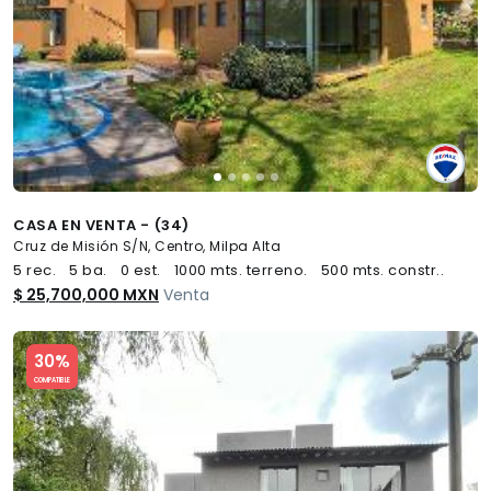
CASA EN VENTA - (34)
Cruz de Misión S/N, Centro, Milpa Alta
5 rec.
5 ba.
0 est.
1000 mts. terreno.
500 mts. constr..
$ 25,700,000 MXN
Venta
Slide 1 of 5
30%
COMPATIBLE