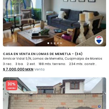
CASA EN VENTA EN LOMAS DE MEMETLA - (34)
Amilcar Vidal S/N, Lomas de Memetla, Cuajimalpa de Morelos
3 rec.
3 ba.
2 est.
188 mts. terreno.
234 mts. constr..
$ 7,000,000 MXN
Venta
Slide 1 of 5
30%
COMPATIBLE