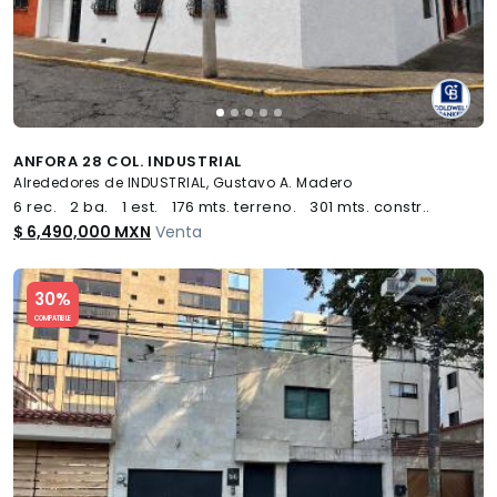
ANFORA 28 COL. INDUSTRIAL
Alrededores de INDUSTRIAL, Gustavo A. Madero
6 rec.
2 ba.
1 est.
176 mts. terreno.
301 mts. constr..
$ 6,490,000 MXN
Venta
Slide 1 of 5
30%
COMPATIBLE