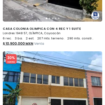
CASA COLONIA OLIMPICA CON 4 REC Y 1 SUITE
Londres 1948 57, OLÍMPICA, Coyoacán
6 rec.
3 ba.
2 est.
207 mts. terreno.
290 mts. constr..
$ 10,900,000 MXN
Venta
Slide 1 of 5
30%
COMPATIBLE