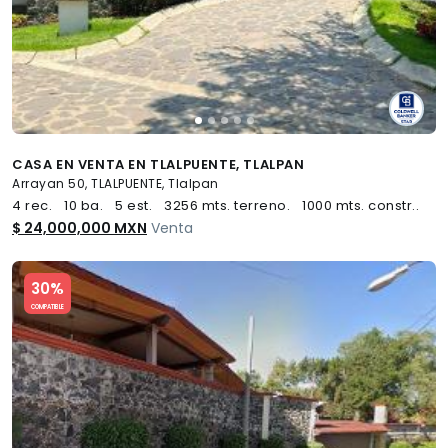
CASA EN VENTA EN TLALPUENTE, TLALPAN
Arrayan 50, TLALPUENTE, Tlalpan
4 rec.
10 ba.
5 est.
3256 mts. terreno.
1000 mts. constr..
$ 24,000,000 MXN
Venta
Slide 1 of 5
30%
COMPATIBLE