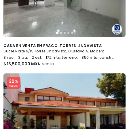
CASA EN VENTA EN FRACC. TORRES LINDAVISTA
Sucre Norte s/n, Torres Lindavista, Gustavo A. Madero
3 rec.
3 ba.
2 est.
172 mts. terreno.
350 mts. constr..
$ 15,500,000 MXN
Venta
Slide 1 of 5
30%
COMPATIBLE