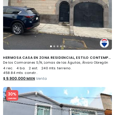
HERMOSA CASA EN ZONA RESIDENCIAL, ESTILO CONTEMPORÁNEO MEXICANO - (34)
De los Cormoranes S/N, Lomas de las Águilas, Álvaro Obregón
4 rec.
4 ba.
2 est.
240 mts. terreno.
458.84 mts. constr..
$ 9,900,000 MXN
Venta
Slide 1 of 5
30%
COMPATIBLE