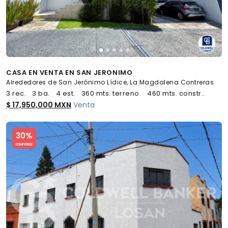
CASA EN VENTA EN SAN JERONIMO
Alrededores de San Jerónimo Lídice, La Magdalena Contreras
3 rec.
3 ba.
4 est.
360 mts. terreno.
460 mts. constr..
$ 17,950,000 MXN
Venta
Slide 1 of 5
30%
COMPATIBLE