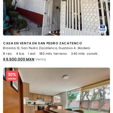
CASA EN VENTA EN SAN PEDRO ZACATENCO
Brasilia 13, San Pedro Zacatenco, Gustavo A. Madero
8 rec.
4 ba.
1 est.
180 mts. terreno.
340 mts. constr..
$ 6,500,000 MXN
Venta
Slide 1 of 5
30%
COMPATIBLE