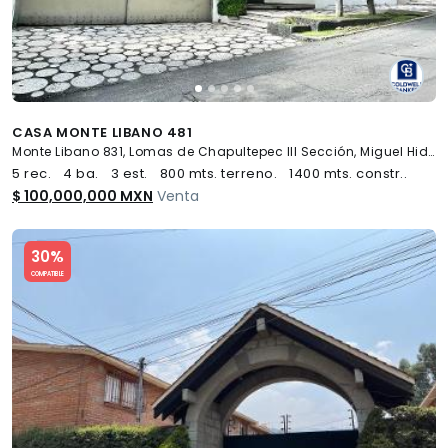
CASA MONTE LIBANO 481
Monte Libano 831, Lomas de Chapultepec III Sección, Miguel Hidalgo
5 rec.
4 ba.
3 est.
800 mts. terreno.
1400 mts. constr..
$ 100,000,000 MXN
Venta
Slide 1 of 5
30%
COMPATIBLE