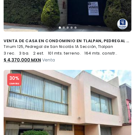
VENTA DE CASA EN CONDOMINIO EN TLALPAN, PEDREGAL DE SAN NICOLÁS 2A SECC.
Tinum 125, Pedregal de San Nicolás 1A Sección, Tlalpan
3 rec.
3 ba.
2 est.
101 mts. terreno.
164 mts. constr..
$ 4,370,000 MXN
Venta
Slide 1 of 5
30%
COMPATIBLE