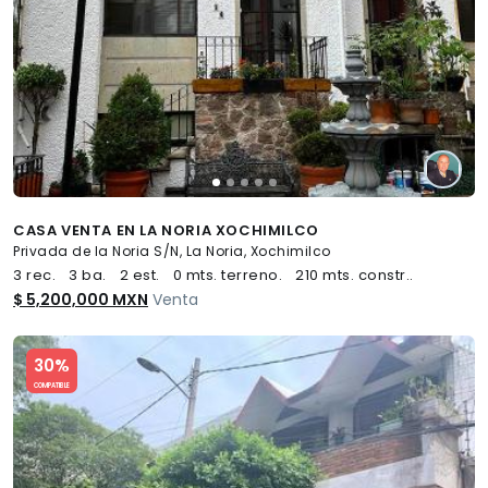
CASA VENTA EN LA NORIA XOCHIMILCO
Privada de la Noria S/N, La Noria, Xochimilco
3 rec.
3 ba.
2 est.
0 mts. terreno.
210 mts. constr..
$ 5,200,000 MXN
Venta
Slide 1 of 5
30%
COMPATIBLE