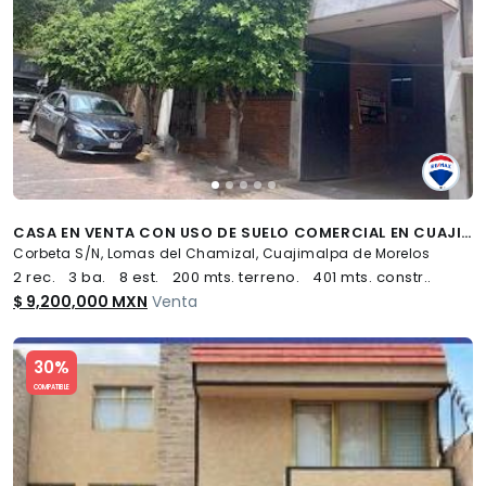
CASA EN VENTA CON USO DE SUELO COMERCIAL EN CUAJIMALPA LOMAS DEL CHAMIZAL - (34)
Corbeta S/N, Lomas del Chamizal, Cuajimalpa de Morelos
2 rec.
3 ba.
8 est.
200 mts. terreno.
401 mts. constr..
$ 9,200,000 MXN
Venta
Slide 1 of 5
30%
COMPATIBLE