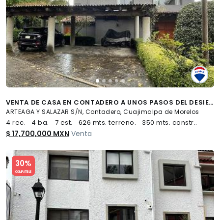
VENTA DE CASA EN CONTADERO A UNOS PASOS DEL DESIERTO DE LOS LEONES. - (34)
ARTEAGA Y SALAZAR S/N, Contadero, Cuajimalpa de Morelos
4 rec.
4 ba.
7 est.
626 mts. terreno.
350 mts. constr..
$ 17,700,000 MXN
Venta
Slide 1 of 5
30%
COMPATIBLE