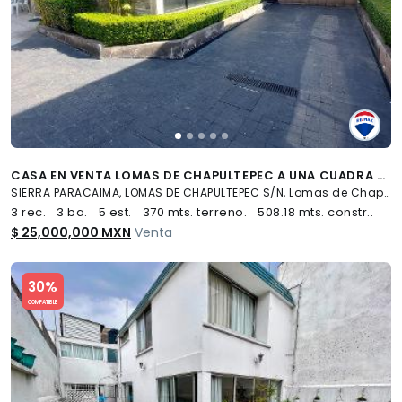
CASA EN VENTA LOMAS DE CHAPULTEPEC A UNA CUADRA DE PALMAS - (34)
SIERRA PARACAIMA, LOMAS DE CHAPULTEPEC S/N, Lomas de Chapultepec, Miguel Hidalgo
3 rec.
3 ba.
5 est.
370 mts. terreno.
508.18 mts. constr..
$ 25,000,000 MXN
Venta
Slide 1 of 5
30%
COMPATIBLE