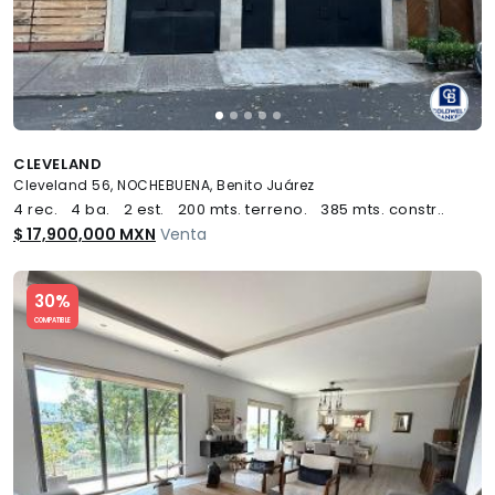
CLEVELAND
Cleveland 56, NOCHEBUENA, Benito Juárez
4 rec.
4 ba.
2 est.
200 mts. terreno.
385 mts. constr..
$ 17,900,000 MXN
Venta
Slide 1 of 5
30%
COMPATIBLE