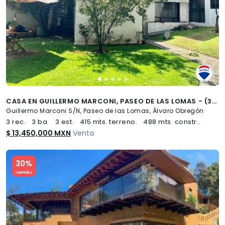
CASA EN GUILLERMO MARCONI, PASEO DE LAS LOMAS - (34)
Guillermo Marconi S/N, Paseo de las Lomas, Álvaro Obregón
3 rec.
3 ba.
3 est.
415 mts. terreno.
488 mts. constr..
$ 13,450,000 MXN
Venta
Slide 1 of 5
30%
COMPATIBLE