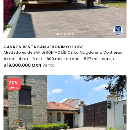
CASA EN VENTA SAN JERÓNIMO LÍDICE
Alrededores de SAN JERÓNIMO LÍDICE, La Magdalena Contreras
4 rec.
4 ba.
8 est.
809 mts. terreno.
527 mts. constr..
$ 19,000,000 MXN
Venta
Slide 1 of 5
30%
COMPATIBLE