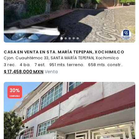
CASA EN VENTA EN STA. MARÍA TEPEPAN, XOCHIMILCO
Cjon. Cuauhtémoc 33, SANTA MARÍA TEPEPAN, Xochimilco
3 rec.
4 ba.
7 est.
951 mts. terreno.
658 mts. constr..
$ 17,458,000 MXN
Venta
Slide 1 of 5
30%
COMPATIBLE