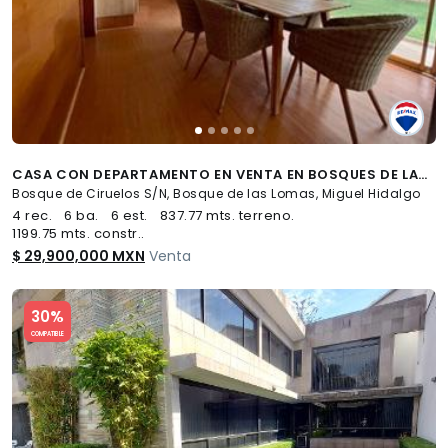
CASA CON DEPARTAMENTO EN VENTA EN BOSQUES DE LAS LOMAS 656677 - (34)
Bosque de Ciruelos S/N, Bosque de las Lomas, Miguel Hidalgo
4 rec.
6 ba.
6 est.
837.77 mts. terreno.
1199.75 mts. constr..
$ 29,900,000 MXN
Venta
Slide 1 of 5
30%
COMPATIBLE