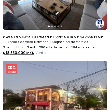
CASA EN VENTA EN LOMAS DE VISTA HERMOSA CONTEMPORÁNEA CON JARDÍN
. 0, Lomas de Vista Hermosa, Cuajimalpa de Morelos
3 rec.
3 ba.
3 est.
266 mts. terreno.
384 mts. constr..
$ 18,350,000 MXN
Venta
Slide 1 of 5
30%
COMPATIBLE