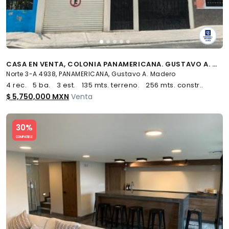
CASA EN VENTA, COLONIA PANAMERICANA. GUSTAVO A. MADERO
Norte 3-A 4938, PANAMERICANA, Gustavo A. Madero
4 rec.
5 ba.
3 est.
135 mts. terreno.
256 mts. constr..
$ 5,750,000 MXN
Venta
Slide 1 of 5
30%
COMPATIBLE