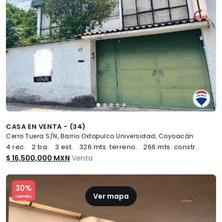
CASA EN VENTA - (34)
Cerro Tuera S/N, Barrio Oxtopulco Universidad, Coyoacán
4 rec.
2 ba.
3 est.
326 mts. terreno.
266 mts. constr..
$ 16,500,000 MXN
Venta
Slide 1 of 5
30%
Ver mapa
COMPATIBLE