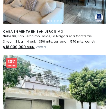
CASA EN VENTA EN SAN JERÓNIMO
Nube 09, San Jerónimo Lídice, La Magdalena Contreras
3 rec.
3 ba.
4 est.
350 mts. terreno.
570 mts. constr..
$ 18,000,000 MXN
Venta
Slide 1 of 5
30%
COMPATIBLE