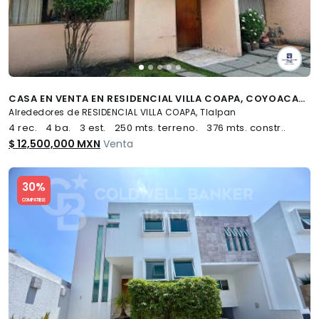
CASA EN VENTA EN RESIDENCIAL VILLA COAPA, COYOACAN, CDMX
Alrededores de RESIDENCIAL VILLA COAPA, Tlalpan
4 rec.
4 ba.
3 est.
250 mts. terreno.
376 mts. constr..
$ 12,500,000 MXN
Venta
Slide 1 of 5
30%
COMPATIBLE