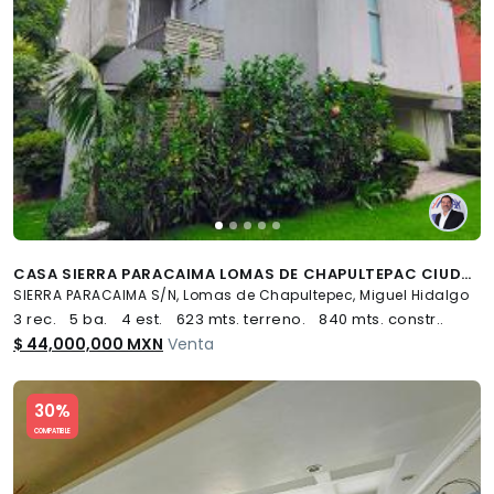
CASA SIERRA PARACAIMA LOMAS DE CHAPULTEPAC CIUDAD DE MÉXICO - (34)
SIERRA PARACAIMA S/N, Lomas de Chapultepec, Miguel Hidalgo
3 rec.
5 ba.
4 est.
623 mts. terreno.
840 mts. constr..
$ 44,000,000 MXN
Venta
Slide 1 of 5
30%
COMPATIBLE