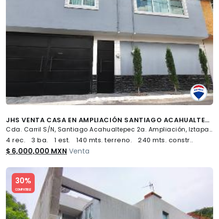
JHS VENTA CASA EN AMPLIACIÓN SANTIAGO ACAHUALTEPEC, IZTAPALAPA - (34)
Cda. Carril S/N, Santiago Acahualtepec 2a. Ampliación, Iztapalapa
4 rec.
3 ba.
1 est.
140 mts. terreno.
240 mts. constr..
$ 6,000,000 MXN
Venta
Slide 1 of 5
30%
COMPATIBLE