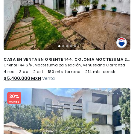
CASA EN VENTA EN ORIENTE 144, COLONIA MOCTEZUMA 2A SECC, VENUSTIANO CARRANZA - (34)
Oriente 144 S/N, Moctezuma 2a Sección, Venustiano Carranza
4 rec.
3 ba.
2 est.
180 mts. terreno.
214 mts. constr..
$ 5,400,000 MXN
Venta
Slide 1 of 5
30%
COMPATIBLE