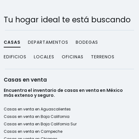
aceptan Créditos Bancarios y Recursos Propios NO
se Aceptan Créditos Infonavit y Fovissste
Tu hogar ideal te está buscando
MF Si 3/1.5
CASAS
DEPARTAMENTOS
BODEGAS
EDIFICIOS
LOCALES
OFICINAS
TERRENOS
Casas en venta
Encuentra el inventario de casas en venta en México
más extenso y seguro.
Casas en venta en Aguascalientes
Casas en venta en Baja California
Casas en venta en Baja California Sur
Casas en venta en Campeche
Casas en venta en Chiapas