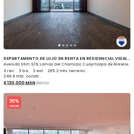
DEPARTAMENTO DE LUJO EN RENTA EN RESIDENCIAL VIDALTA, LOMAS DEL CHAMIZAL - (34)
Avenida Stim S/N, Lomas del Chamizal, Cuajimalpa de Morelos
3 rec.
3 ba.
3 est.
265.2 mts. terreno.
249.9 mts. constr..
$ 130,000 MXN
Renta
Slide 1 of 5
30%
COMPATIBLE