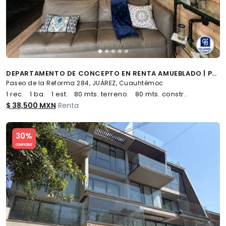
DEPARTAMENTO DE CONCEPTO EN RENTA AMUEBLADO | PASEO DE LA REFORMA CDMX
Paseo de la Reforma 284, JUÁREZ, Cuauhtémoc
1 rec.
1 ba.
1 est.
80 mts. terreno.
80 mts. constr..
$ 38,500 MXN
Renta
Slide 1 of 5
30%
COMPATIBLE