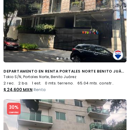
DEPARTAMENTO EN RENTA PORTALES NORTE BENITO JUÁREZ - (34)
Tokio S/N, Portales Norte, Benito Juárez
2 rec.
2 ba.
1 est.
0 mts. terreno.
65.04 mts. constr..
$ 24,600 MXN
Renta
Slide 1 of 5
30%
COMPATIBLE