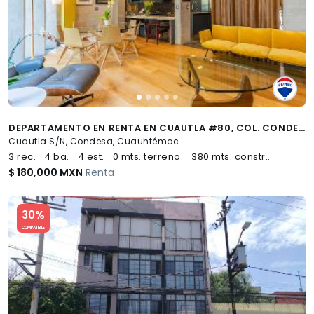
DEPARTAMENTO EN RENTA EN CUAUTLA #80, COL. CONDESA - (34)
Cuautla S/N, Condesa, Cuauhtémoc
3 rec.
4 ba.
4 est.
0 mts. terreno.
380 mts. constr..
$ 180,000 MXN
Renta
Slide 1 of 5
30%
COMPATIBLE