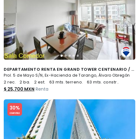
DEPARTAMENTO RENTA EN GRAND TOWER CENTENARIO / 63M2 CON BALCÓN - (34)
Prol. 5 de Mayo S/N, Ex-Hacienda de Tarango, Álvaro Obregón
2 rec.
2 ba.
2 est.
63 mts. terreno.
63 mts. constr..
$ 25,700 MXN
Renta
Slide 1 of 5
30%
COMPATIBLE