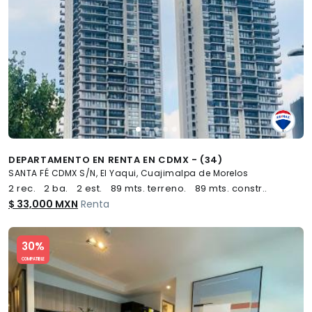
DEPARTAMENTO EN RENTA EN CDMX - (34)
SANTA FÉ CDMX S/N, El Yaqui, Cuajimalpa de Morelos
2 rec.
2 ba.
2 est.
89 mts. terreno.
89 mts. constr..
$ 33,000 MXN
Renta
Slide 1 of 5
30%
COMPATIBLE