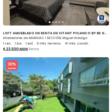
LOFT AMUEBLADO EN RENTA EN VITANT POLANCO BY BE GRAND, ANÁHUAC I, MIGUEL HIDALGO, CDMX
Alrededores de ANÁHUAC I SECCIÓN, Miguel Hidalgo
1 rec.
1 ba.
1 est.
0 mts. terreno.
41 mts. constr..
$ 23,500 MXN
Renta
Slide 1 of 5
30%
COMPATIBLE