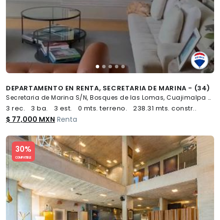
DEPARTAMENTO EN RENTA, SECRETARIA DE MARINA - (34)
Secretaria de Marina S/N, Bosques de las Lomas, Cuajimalpa de Morelos
3 rec.
3 ba.
3 est.
0 mts. terreno.
238.31 mts. constr..
$ 77,000 MXN
Renta
Slide 1 of 5
30%
COMPATIBLE