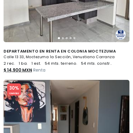
DEPARTAMENTO EN RENTA EN COLONIA MOCTEZUMA
Calle 13 33, Moctezuma 1a Sección, Venustiano Carranza
2 rec.
1 ba.
1 est.
54 mts. terreno.
54 mts. constr..
$ 14,900 MXN
Renta
Slide 1 of 5
30%
COMPATIBLE