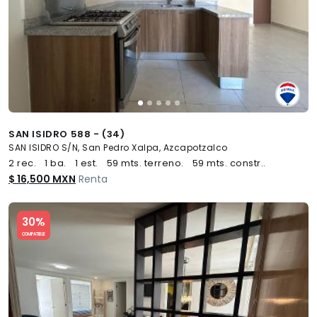
SAN ISIDRO 588 - (34)
SAN ISIDRO S/N, San Pedro Xalpa, Azcapotzalco
2 rec.
1 ba.
1 est.
59 mts. terreno.
59 mts. constr..
$ 16,500 MXN
Renta
Slide 1 of 5
30%
COMPATIBLE