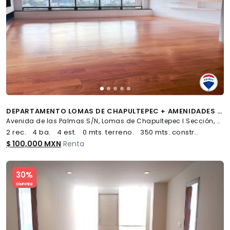
DEPARTAMENTO LOMAS DE CHAPULTEPEC + AMENIDADES + 4 ESTACIONAMIENTOS - (34)
Avenida de las Palmas S/N, Lomas de Chapultepec I Sección, Miguel Hidalgo
2 rec.
4 ba.
4 est.
0 mts. terreno.
350 mts. constr..
$ 100,000 MXN
Renta
Slide 1 of 5
30%
COMPATIBLE