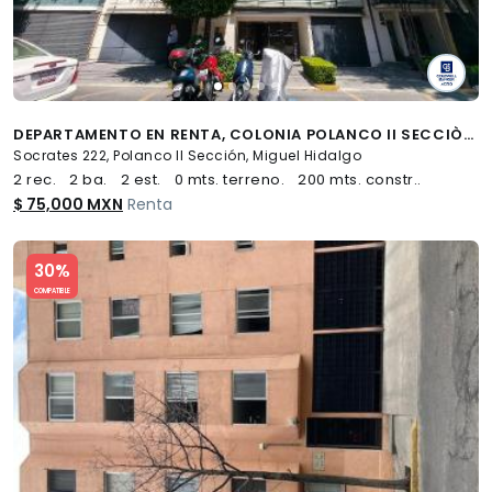
DEPARTAMENTO EN RENTA, COLONIA POLANCO II SECCIÒN. MIGUEL HIDALGO
Socrates 222, Polanco II Sección, Miguel Hidalgo
2 rec.
2 ba.
2 est.
0 mts. terreno.
200 mts. constr..
$ 75,000 MXN
Renta
Slide 1 of 5
30%
COMPATIBLE