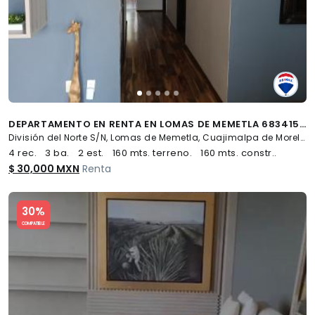
DEPARTAMENTO EN RENTA EN LOMAS DE MEMETLA 683415 - (34)
División del Norte S/N, Lomas de Memetla, Cuajimalpa de Morelos
4 rec.
3 ba.
2 est.
160 mts. terreno.
160 mts. constr..
$ 30,000 MXN
Renta
Slide 1 of 5
30%
COMPATIBLE