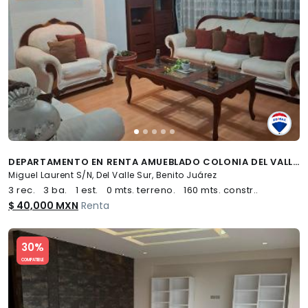
DEPARTAMENTO EN RENTA AMUEBLADO COLONIA DEL VALLE SUR - (34)
Miguel Laurent S/N, Del Valle Sur, Benito Juárez
3 rec.
3 ba.
1 est.
0 mts. terreno.
160 mts. constr..
$ 40,000 MXN
Renta
Slide 1 of 5
30%
COMPATIBLE