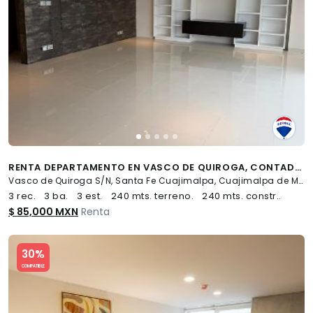
RENTA DEPARTAMENTO EN VASCO DE QUIROGA, CONTADERO, CUAJIMALPA DE MORELOS, CDMX - (34)
Vasco de Quiroga S/N, Santa Fe Cuajimalpa, Cuajimalpa de Morelos
3 rec.
3 ba.
3 est.
240 mts. terreno.
240 mts. constr..
$ 85,000 MXN
Renta
Slide 1 of 5
30%
COMPATIBLE