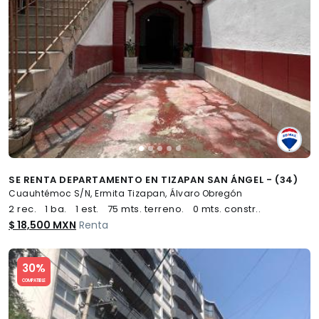
SE RENTA DEPARTAMENTO EN TIZAPAN SAN ÁNGEL - (34)
Cuauhtémoc S/N, Ermita Tizapan, Álvaro Obregón
2 rec.
1 ba.
1 est.
75 mts. terreno.
0 mts. constr..
$ 18,500 MXN
Renta
Slide 1 of 5
30%
COMPATIBLE