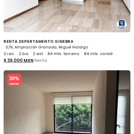
RENTA DEPARTAMENTO GINEBRA
. S/N, Ampliación Granada, Miguel Hidalgo
2 rec.
2 ba.
2 est.
84 mts. terreno.
84 mts. constr..
$ 39,000 MXN
Renta
Slide 1 of 5
30%
COMPATIBLE