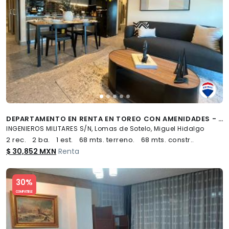
DEPARTAMENTO EN RENTA EN TOREO CON AMENIDADES - (34)
INGENIEROS MILITARES S/N, Lomas de Sotelo, Miguel Hidalgo
2 rec.
2 ba.
1 est.
68 mts. terreno.
68 mts. constr..
$ 30,852 MXN
Renta
Slide 1 of 5
30%
COMPATIBLE