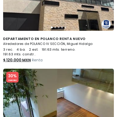
DEPARTAMENTO EN POLANCO RENTA NUEVO
Alrededores de POLANCO IV SECCIÓN, Miguel Hidalgo
3 rec.
4 ba.
2 est.
191.63 mts. terreno.
191.63 mts. constr..
$ 120,000 MXN
Renta
Slide 1 of 5
30%
COMPATIBLE