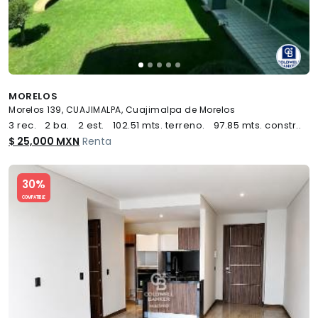
MORELOS
Morelos 139, CUAJIMALPA, Cuajimalpa de Morelos
3 rec.
2 ba.
2 est.
102.51 mts. terreno.
97.85 mts. constr..
$ 25,000 MXN
Renta
Slide 1 of 5
30%
COMPATIBLE