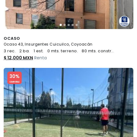
OCASO
Ocaso 43, Insurgentes Cuicuilco, Coyoacán
3 rec.
2 ba.
1 est.
0 mts. terreno.
80 mts. constr..
$ 12,000 MXN
Renta
Slide 1 of 5
30%
COMPATIBLE