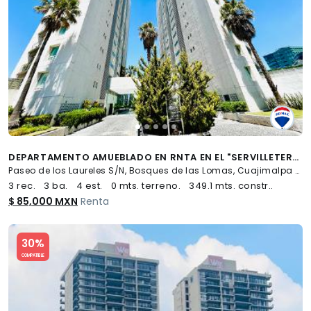
DEPARTAMENTO AMUEBLADO EN RNTA EN EL "SERVILLETERO" - (34)
Paseo de los Laureles S/N, Bosques de las Lomas, Cuajimalpa de Morelos
3 rec.
3 ba.
4 est.
0 mts. terreno.
349.1 mts. constr..
$ 85,000 MXN
Renta
Slide 1 of 5
30%
COMPATIBLE