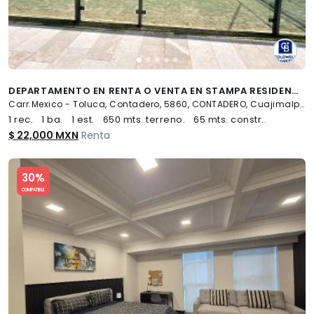
DEPARTAMENTO EN RENTA O VENTA EN STAMPA RESIDENCIAL CONTADERO, CUAJIMALPA, CDMX
Carr.Mexico - Toluca, Contadero, 5860, CONTADERO, Cuajimalpa de Morelos
1 rec.
1 ba.
1 est.
650 mts. terreno.
65 mts. constr..
$ 22,000 MXN
Renta
Slide 1 of 5
30%
COMPATIBLE