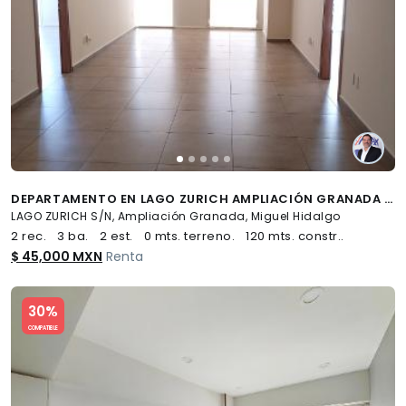
DEPARTAMENTO EN LAGO ZURICH AMPLIACIÓN GRANADA MIGUEL HIDALGO CDMX - (34)
LAGO ZURICH S/N, Ampliación Granada, Miguel Hidalgo
2 rec.
3 ba.
2 est.
0 mts. terreno.
120 mts. constr..
$ 45,000 MXN
Renta
Slide 1 of 5
30%
COMPATIBLE