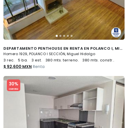
DEPARTAMENTO PENTHOUSE EN RENTA EN POLANCO I, MIGUEL HIDALGO, CDMX
Homero 1929, POLANCO I SECCIÓN, Miguel Hidalgo
3 rec.
5 ba.
3 est.
380 mts. terreno.
380 mts. constr..
$ 92,600 MXN
Renta
Slide 1 of 5
30%
COMPATIBLE