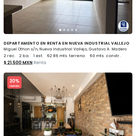
DEPARTAMENTO EN RENTA EN NUEVA INDUSTRIAL VALLEJO
Miguel Othon s/n, Nueva Industrial Vallejo, Gustavo A. Madero
2 rec.
2 ba.
1 est.
62.86 mts. terreno.
60 mts. constr..
$ 21,500 MXN
Renta
Slide 1 of 5
30%
COMPATIBLE