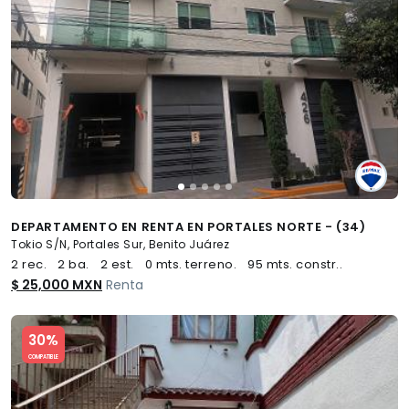
DEPARTAMENTO EN RENTA EN PORTALES NORTE - (34)
Tokio S/N, Portales Sur, Benito Juárez
2 rec.
2 ba.
2 est.
0 mts. terreno.
95 mts. constr..
$ 25,000 MXN
Renta
Slide 1 of 5
30%
COMPATIBLE