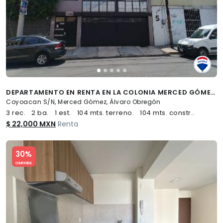
DEPARTAMENTO EN RENTA EN LA COLONIA MERCED GÓMEZ - (34)
Coyoacan S/N, Merced Gómez, Álvaro Obregón
3 rec.
2 ba.
1 est.
104 mts. terreno.
104 mts. constr..
$ 22,000 MXN
Renta
Slide 1 of 5
30%
COMPATIBLE