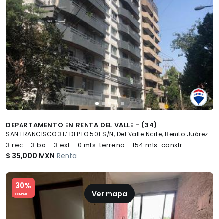
DEPARTAMENTO EN RENTA DEL VALLE - (34)
SAN FRANCISCO 317 DEPTO 501 S/N, Del Valle Norte, Benito Juárez
3 rec.
3 ba.
3 est.
0 mts. terreno.
154 mts. constr..
$ 35,000 MXN
Renta
Slide 1 of 5
30%
Ver mapa
COMPATIBLE