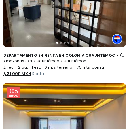
DEPARTAMENTO EN RENTA EN COLONIA CUAUHTÉMOC - (34)
Amazonas S/N, Cuauhtémoc, Cuauhtémoc
2 rec.
2 ba.
1 est.
0 mts. terreno.
75 mts. constr..
$ 31,000 MXN
Renta
Slide 1 of 5
30%
COMPATIBLE