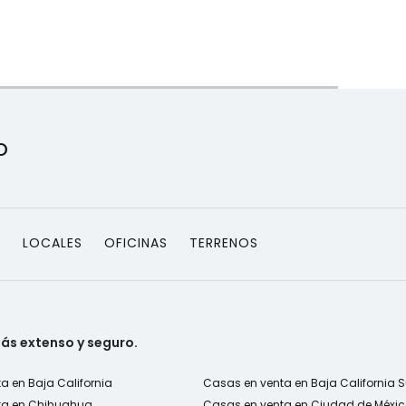
o
S
LOCALES
OFICINAS
TERRENOS
más extenso y seguro.
a en Baja California
Casas en venta en Baja California S
ta en Chihuahua
Casas en venta en Ciudad de Méxi