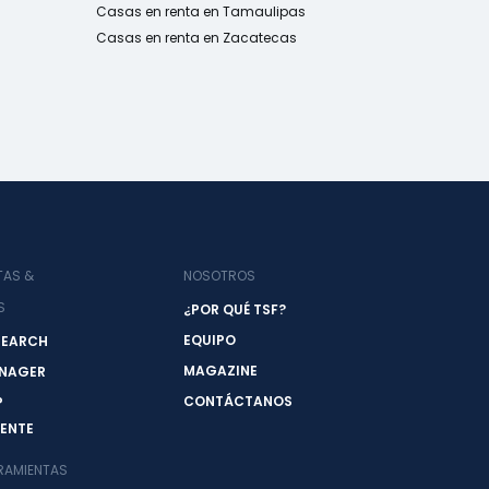
Casas en renta en Tamaulipas
Casas en renta en Zacatecas
TAS &
NOSOTROS
S
¿POR QUÉ TSF?
EQUIPO
SEARCH
MAGAZINE
NAGER
CONTÁCTANOS
P
ENTE
RAMIENTAS