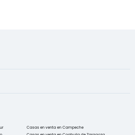
ur
Casas en venta en Campeche
co
Casas en venta en Coahuila de Zaragoza