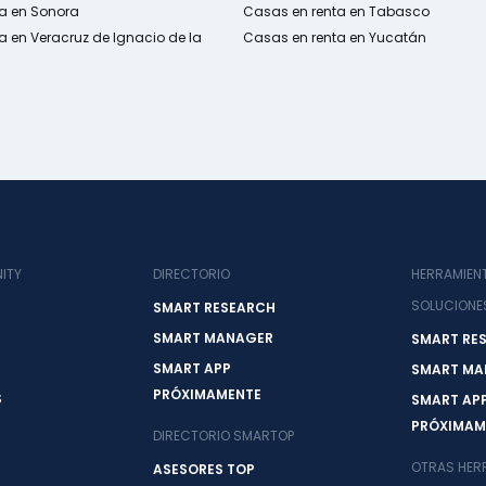
a en Sonora
Casas en renta en Tabasco
a en Veracruz de Ignacio de la
Casas en renta en Yucatán
ITY
DIRECTORIO
HERRAMIEN
SOLUCIONE
SMART RESEARCH
SMART MANAGER
SMART RE
SMART APP
SMART MA
PRÓXIMAMENTE
S
SMART AP
PRÓXIMAM
DIRECTORIO SMARTOP
OTRAS HER
ASESORES TOP