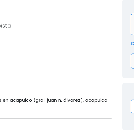
ista
C
n acapulco (gral. juan n. álvarez), acapulco