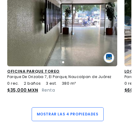
OFICINA PARQUE TOREO
LOCA
Parque De Orizaba 7, El Parque, Naucalpan de Juárez
Parqu
0 rec.
2 baños
3 est.
380 m²
0 rec
$35,000 MXN
Renta
$60
MOSTRAR LAS 4 PROPIEDADES