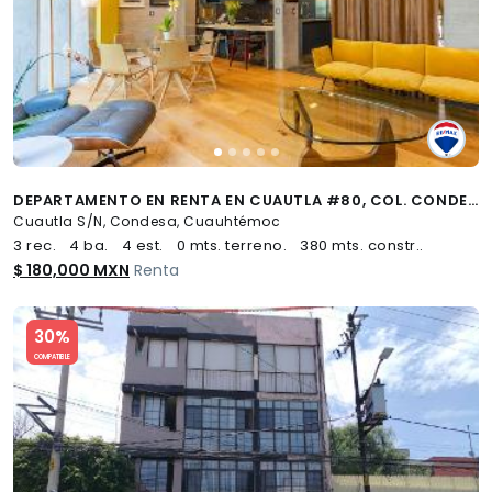
DEPARTAMENTO EN RENTA EN CUAUTLA #80, COL. CONDESA - (34)
Cuautla S/N, Condesa, Cuauhtémoc
3 rec.
4 ba.
4 est.
0 mts. terreno.
380 mts. constr..
$ 180,000 MXN
Renta
Slide 1 of 5
30%
COMPATIBLE