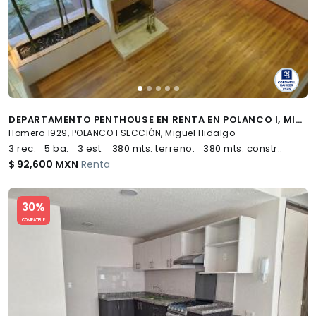
DEPARTAMENTO PENTHOUSE EN RENTA EN POLANCO I, MIGUEL HIDALGO, CDMX
Homero 1929, POLANCO I SECCIÓN, Miguel Hidalgo
3 rec.
5 ba.
3 est.
380 mts. terreno.
380 mts. constr..
$ 92,600 MXN
Renta
Slide 1 of 5
30%
COMPATIBLE