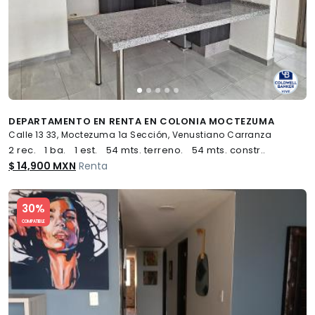
DEPARTAMENTO EN RENTA EN COLONIA MOCTEZUMA
Calle 13 33, Moctezuma 1a Sección, Venustiano Carranza
2 rec.
1 ba.
1 est.
54 mts. terreno.
54 mts. constr..
$ 14,900 MXN
Renta
Slide 1 of 5
30%
COMPATIBLE