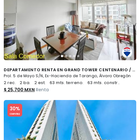
DEPARTAMENTO RENTA EN GRAND TOWER CENTENARIO / 63M2 CON BALCÓN - (34)
Prol. 5 de Mayo S/N, Ex-Hacienda de Tarango, Álvaro Obregón
2 rec.
2 ba.
2 est.
63 mts. terreno.
63 mts. constr..
$ 25,700 MXN
Renta
Slide 1 of 5
30%
COMPATIBLE