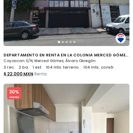
DEPARTAMENTO EN RENTA EN LA COLONIA MERCED GÓMEZ - (34)
Coyoacan S/N, Merced Gómez, Álvaro Obregón
3 rec.
2 ba.
1 est.
104 mts. terreno.
104 mts. constr..
$ 22,000 MXN
Renta
Slide 1 of 5
30%
COMPATIBLE