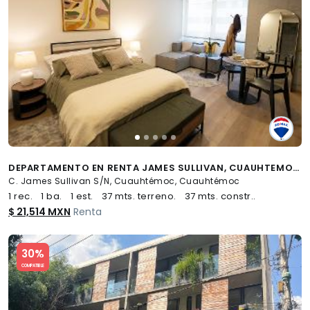
DEPARTAMENTO EN RENTA JAMES SULLIVAN, CUAUHTEMOC - (34)
C. James Sullivan S/N, Cuauhtémoc, Cuauhtémoc
1 rec.
1 ba.
1 est.
37 mts. terreno.
37 mts. constr..
$ 21,514 MXN
Renta
Slide 1 of 5
30%
COMPATIBLE