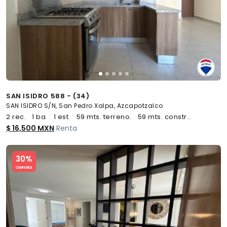
SAN ISIDRO 588 - (34)
SAN ISIDRO S/N, San Pedro Xalpa, Azcapotzalco
2 rec.
1 ba.
1 est.
59 mts. terreno.
59 mts. constr..
$ 16,500 MXN
Renta
Slide 1 of 5
30%
COMPATIBLE