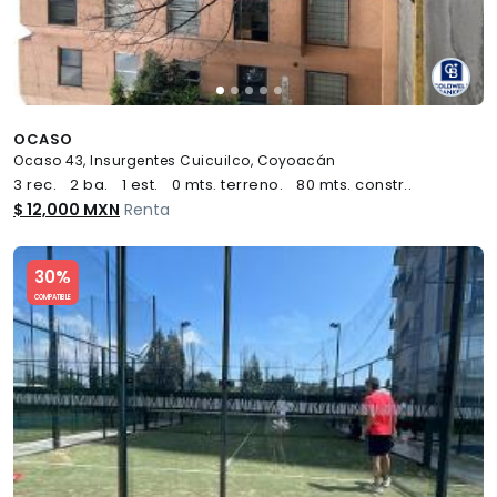
OCASO
Ocaso 43, Insurgentes Cuicuilco, Coyoacán
3 rec.
2 ba.
1 est.
0 mts. terreno.
80 mts. constr..
$ 12,000 MXN
Renta
Slide 1 of 5
30%
COMPATIBLE