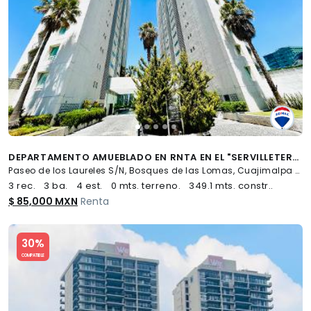
DEPARTAMENTO AMUEBLADO EN RNTA EN EL "SERVILLETERO" - (34)
Paseo de los Laureles S/N, Bosques de las Lomas, Cuajimalpa de Morelos
3 rec.
3 ba.
4 est.
0 mts. terreno.
349.1 mts. constr..
$ 85,000 MXN
Renta
Slide 1 of 5
30%
COMPATIBLE