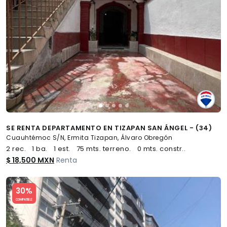
SE RENTA DEPARTAMENTO EN TIZAPAN SAN ÁNGEL - (34)
Cuauhtémoc S/N, Ermita Tizapan, Álvaro Obregón
2 rec.
1 ba.
1 est.
75 mts. terreno.
0 mts. constr..
$ 18,500 MXN
Renta
Slide 1 of 5
30%
COMPATIBLE