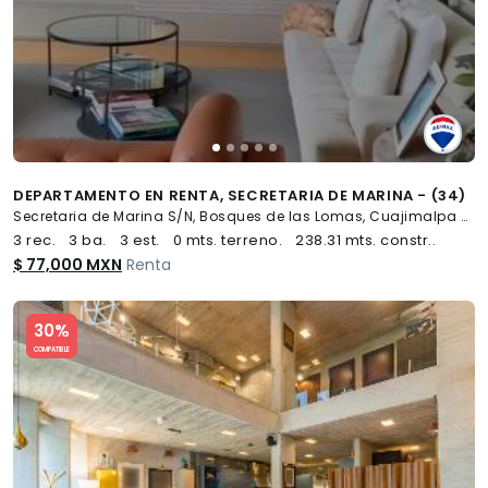
DEPARTAMENTO EN RENTA, SECRETARIA DE MARINA - (34)
Secretaria de Marina S/N, Bosques de las Lomas, Cuajimalpa de Morelos
3 rec.
3 ba.
3 est.
0 mts. terreno.
238.31 mts. constr..
$ 77,000 MXN
Renta
Slide 1 of 5
30%
COMPATIBLE