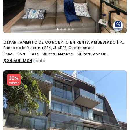
DEPARTAMENTO DE CONCEPTO EN RENTA AMUEBLADO | PASEO DE LA REFORMA CDMX
Paseo de la Reforma 284, JUÁREZ, Cuauhtémoc
1 rec.
1 ba.
1 est.
80 mts. terreno.
80 mts. constr..
$ 38,500 MXN
Renta
Slide 1 of 5
30%
COMPATIBLE