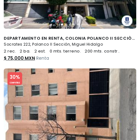
DEPARTAMENTO EN RENTA, COLONIA POLANCO II SECCIÒN. MIGUEL HIDALGO
Socrates 222, Polanco II Sección, Miguel Hidalgo
2 rec.
2 ba.
2 est.
0 mts. terreno.
200 mts. constr..
$ 75,000 MXN
Renta
Slide 1 of 5
30%
COMPATIBLE