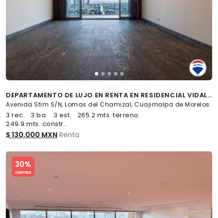
DEPARTAMENTO DE LUJO EN RENTA EN RESIDENCIAL VIDALTA, LOMAS DEL CHAMIZAL - (34)
Avenida Stim S/N, Lomas del Chamizal, Cuajimalpa de Morelos
3 rec.
3 ba.
3 est.
265.2 mts. terreno.
249.9 mts. constr..
$ 130,000 MXN
Renta
Slide 1 of 5
30%
COMPATIBLE