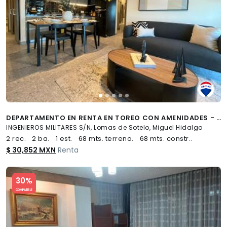
DEPARTAMENTO EN RENTA EN TOREO CON AMENIDADES - (34)
INGENIEROS MILITARES S/N, Lomas de Sotelo, Miguel Hidalgo
2 rec.
2 ba.
1 est.
68 mts. terreno.
68 mts. constr..
$ 30,852 MXN
Renta
Slide 1 of 5
30%
COMPATIBLE