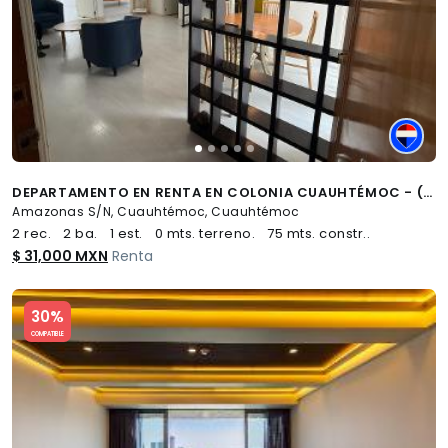
DEPARTAMENTO EN RENTA EN COLONIA CUAUHTÉMOC - (34)
Amazonas S/N, Cuauhtémoc, Cuauhtémoc
2 rec.
2 ba.
1 est.
0 mts. terreno.
75 mts. constr..
$ 31,000 MXN
Renta
Slide 1 of 5
30%
COMPATIBLE