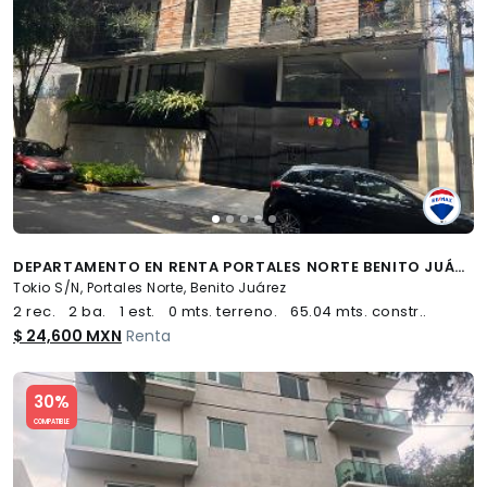
DEPARTAMENTO EN RENTA PORTALES NORTE BENITO JUÁREZ - (34)
Tokio S/N, Portales Norte, Benito Juárez
2 rec.
2 ba.
1 est.
0 mts. terreno.
65.04 mts. constr..
$ 24,600 MXN
Renta
Slide 1 of 5
30%
COMPATIBLE