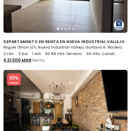
DEPARTAMENTO EN RENTA EN NUEVA INDUSTRIAL VALLEJO
Miguel Othon s/n, Nueva Industrial Vallejo, Gustavo A. Madero
2 rec.
2 ba.
1 est.
62.86 mts. terreno.
60 mts. constr..
$ 21,500 MXN
Renta
Slide 1 of 5
30%
COMPATIBLE