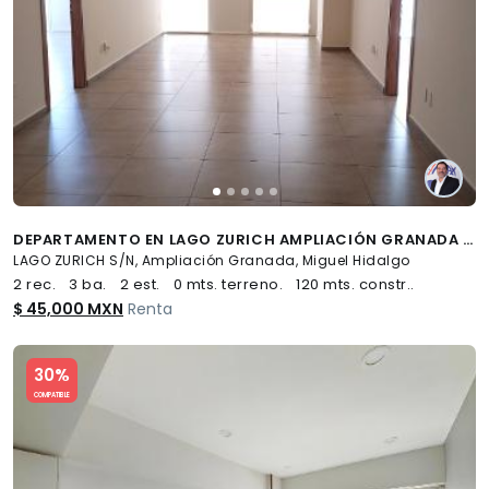
DEPARTAMENTO EN LAGO ZURICH AMPLIACIÓN GRANADA MIGUEL HIDALGO CDMX - (34)
LAGO ZURICH S/N, Ampliación Granada, Miguel Hidalgo
2 rec.
3 ba.
2 est.
0 mts. terreno.
120 mts. constr..
$ 45,000 MXN
Renta
Slide 1 of 5
30%
COMPATIBLE