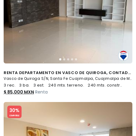
RENTA DEPARTAMENTO EN VASCO DE QUIROGA, CONTADERO, CUAJIMALPA DE MORELOS, CDMX - (34)
Vasco de Quiroga S/N, Santa Fe Cuajimalpa, Cuajimalpa de Morelos
3 rec.
3 ba.
3 est.
240 mts. terreno.
240 mts. constr..
$ 85,000 MXN
Renta
Slide 1 of 5
30%
COMPATIBLE