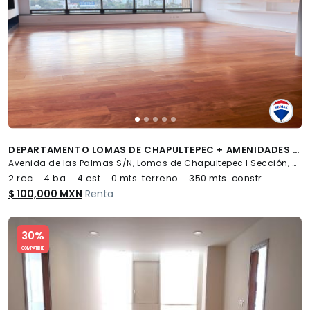
DEPARTAMENTO LOMAS DE CHAPULTEPEC + AMENIDADES + 4 ESTACIONAMIENTOS - (34)
Avenida de las Palmas S/N, Lomas de Chapultepec I Sección, Miguel Hidalgo
2 rec.
4 ba.
4 est.
0 mts. terreno.
350 mts. constr..
$ 100,000 MXN
Renta
Slide 1 of 5
30%
COMPATIBLE