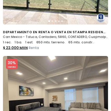
DEPARTAMENTO EN RENTA O VENTA EN STAMPA RESIDENCIAL CONTADERO, CUAJIMALPA, CDMX
Carr.Mexico - Toluca, Contadero, 5860, CONTADERO, Cuajimalpa de Morelos
1 rec.
1 ba.
1 est.
650 mts. terreno.
65 mts. constr..
$ 22,000 MXN
Renta
Slide 1 of 5
30%
COMPATIBLE