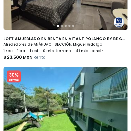
LOFT AMUEBLADO EN RENTA EN VITANT POLANCO BY BE GRAND, ANÁHUAC I, MIGUEL HIDALGO, CDMX
Alrededores de ANÁHUAC I SECCIÓN, Miguel Hidalgo
1 rec.
1 ba.
1 est.
0 mts. terreno.
41 mts. constr..
$ 23,500 MXN
Renta
Slide 1 of 5
30%
COMPATIBLE