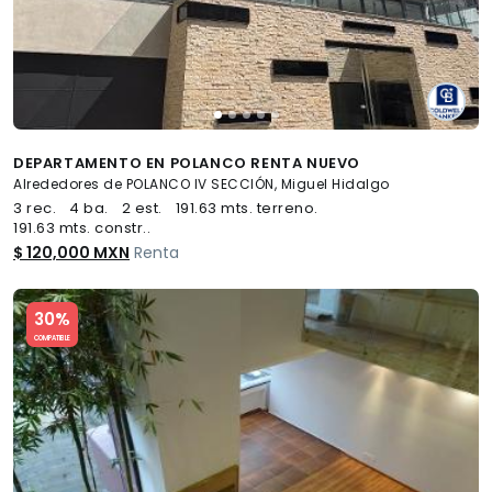
DEPARTAMENTO EN POLANCO RENTA NUEVO
Alrededores de POLANCO IV SECCIÓN, Miguel Hidalgo
3 rec.
4 ba.
2 est.
191.63 mts. terreno.
191.63 mts. constr..
$ 120,000 MXN
Renta
Slide 1 of 5
30%
COMPATIBLE