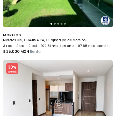
MORELOS
Morelos 139, CUAJIMALPA, Cuajimalpa de Morelos
3 rec.
2 ba.
2 est.
102.51 mts. terreno.
97.85 mts. constr..
$ 25,000 MXN
Renta
Slide 1 of 5
30%
COMPATIBLE