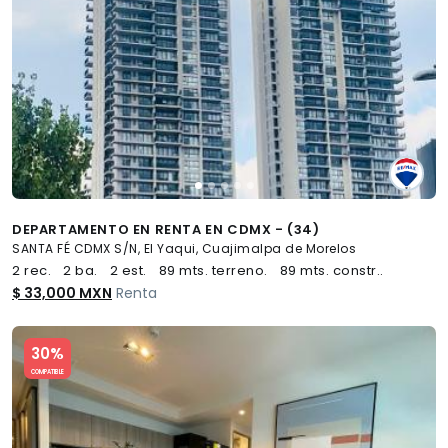
DEPARTAMENTO EN RENTA EN CDMX - (34)
SANTA FÉ CDMX S/N, El Yaqui, Cuajimalpa de Morelos
2 rec.
2 ba.
2 est.
89 mts. terreno.
89 mts. constr..
$ 33,000 MXN
Renta
Slide 1 of 5
30%
COMPATIBLE