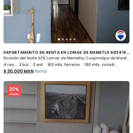
DEPARTAMENTO EN RENTA EN LOMAS DE MEMETLA 683415 - (34)
División del Norte S/N, Lomas de Memetla, Cuajimalpa de Morelos
4 rec.
3 ba.
2 est.
160 mts. terreno.
160 mts. constr..
$ 30,000 MXN
Renta
Slide 1 of 5
30%
COMPATIBLE