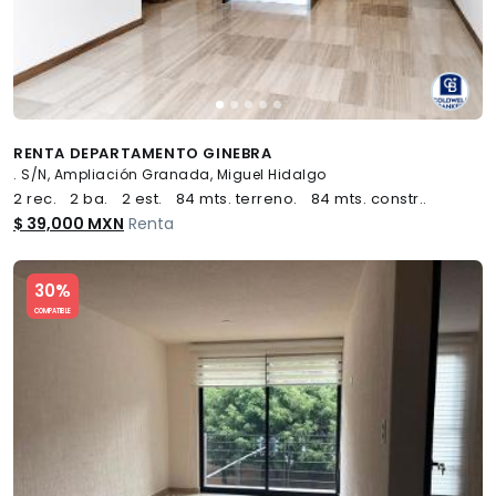
RENTA DEPARTAMENTO GINEBRA
. S/N, Ampliación Granada, Miguel Hidalgo
2 rec.
2 ba.
2 est.
84 mts. terreno.
84 mts. constr..
$ 39,000 MXN
Renta
Slide 1 of 5
30%
COMPATIBLE