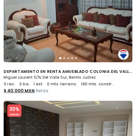
DEPARTAMENTO EN RENTA AMUEBLADO COLONIA DEL VALLE SUR - (34)
Miguel Laurent S/N, Del Valle Sur, Benito Juárez
3 rec.
3 ba.
1 est.
0 mts. terreno.
160 mts. constr..
$ 40,000 MXN
Renta
Slide 1 of 5
30%
COMPATIBLE