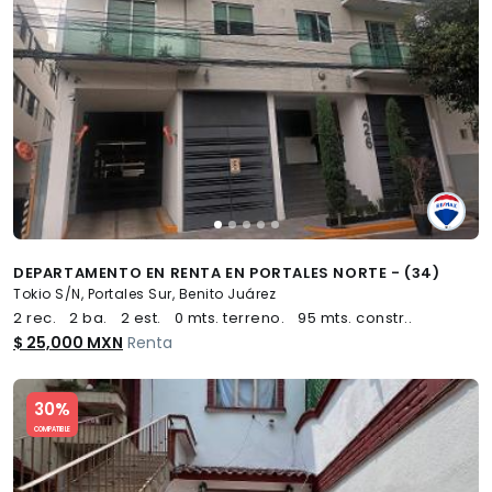
DEPARTAMENTO EN RENTA EN PORTALES NORTE - (34)
Tokio S/N, Portales Sur, Benito Juárez
2 rec.
2 ba.
2 est.
0 mts. terreno.
95 mts. constr..
$ 25,000 MXN
Renta
Slide 1 of 5
30%
COMPATIBLE