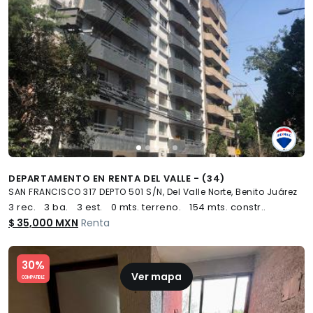
DEPARTAMENTO EN RENTA DEL VALLE - (34)
SAN FRANCISCO 317 DEPTO 501 S/N, Del Valle Norte, Benito Juárez
3 rec.
3 ba.
3 est.
0 mts. terreno.
154 mts. constr..
$ 35,000 MXN
Renta
Slide 1 of 5
30%
Ver mapa
COMPATIBLE