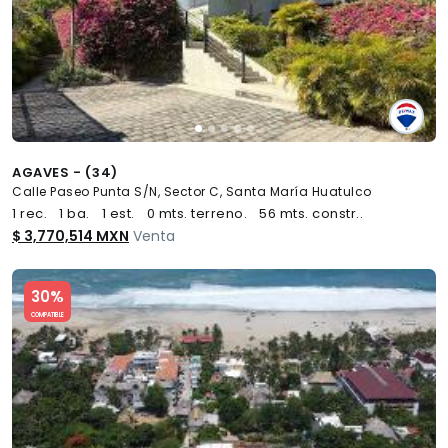
AGAVES - (34)
Calle Paseo Punta S/N, Sector C, Santa María Huatulco
1 rec.
1 ba.
1 est.
0 mts. terreno.
56 mts. constr..
$ 3,770,514 MXN
Venta
Slide 1 of 5
30%
COMPATIBLE