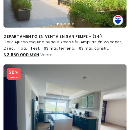
DEPARTAMENTO EN VENTA EN SAN FELIPE - (34)
Calle Ajusco esquina nudo Mixteco S/N, Ampliación Volcanes, Oaxaca de Juárez
2 rec.
1 ba.
1 est.
63 mts. terreno.
63 mts. constr..
$ 3,850,000 MXN
Venta
Slide 1 of 5
30%
COMPATIBLE