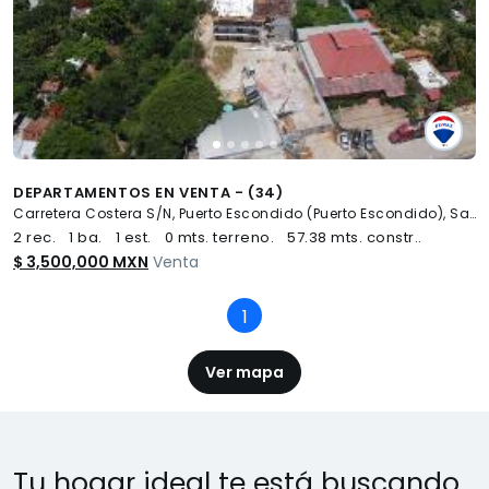
DEPARTAMENTOS EN VENTA - (34)
Carretera Costera S/N, Puerto Escondido (Puerto Escondido), San Pedro Mixtepec -Dto. 22 -
2 rec.
1 ba.
1 est.
0 mts. terreno.
57.38 mts. constr..
$ 3,500,000 MXN
Venta
1
(current)
Ver mapa
Tu hogar ideal te está buscando