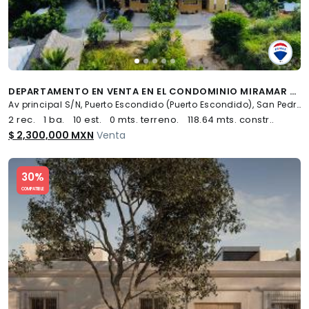
DEPARTAMENTO EN VENTA EN EL CONDOMINIO MIRAMAR - (34)
Av principal S/N, Puerto Escondido (Puerto Escondido), San Pedro Mixtepec -Dto. 22 -
2 rec.
1 ba.
10 est.
0 mts. terreno.
118.64 mts. constr..
$ 2,300,000 MXN
Venta
Slide 1 of 5
30%
COMPATIBLE