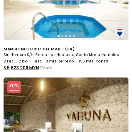
MANSIONES CRUZ DEL MAR - (34)
Sin Nombre S/N, Bahías de Huatulco, Santa María Huatulco
2 rec.
2 ba.
1 est.
0 mts. terreno.
155 mts. constr..
$ 5,623,208 MXN
Venta
Slide 1 of 5
30%
COMPATIBLE