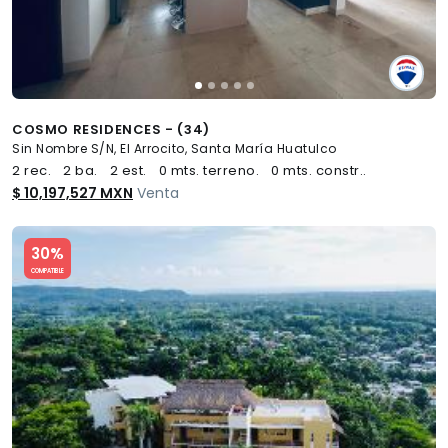
COSMO RESIDENCES - (34)
Sin Nombre S/N, El Arrocito, Santa María Huatulco
2 rec.
2 ba.
2 est.
0 mts. terreno.
0 mts. constr..
$ 10,197,527 MXN
Venta
Slide 1 of 5
30%
COMPATIBLE