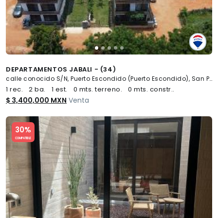
DEPARTAMENTOS JABALI - (34)
calle conocido S/N, Puerto Escondido (Puerto Escondido), San Pedro Mixtepec -Dto. 22 -
1 rec.
2 ba.
1 est.
0 mts. terreno.
0 mts. constr..
$ 3,400,000 MXN
Venta
Slide 1 of 5
30%
COMPATIBLE