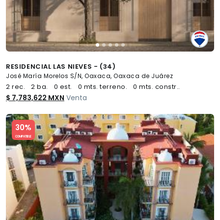
RESIDENCIAL LAS NIEVES - (34)
José María Morelos S/N, Oaxaca, Oaxaca de Juárez
2 rec.
2 ba.
0 est.
0 mts. terreno.
0 mts. constr..
$ 7,783,622 MXN
Venta
Slide 1 of 5
30%
COMPATIBLE