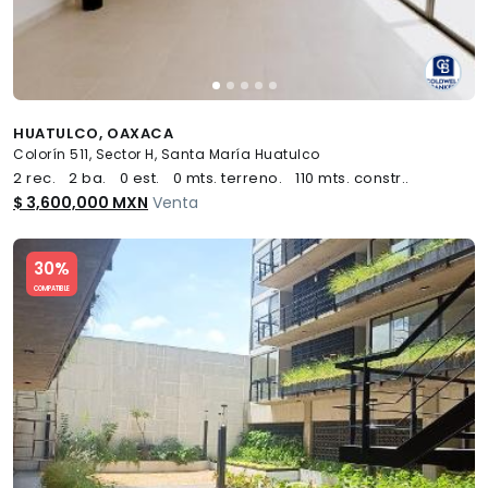
HUATULCO, OAXACA
Colorín 511, Sector H, Santa María Huatulco
2 rec.
2 ba.
0 est.
0 mts. terreno.
110 mts. constr..
$ 3,600,000 MXN
Venta
Slide 1 of 5
30%
COMPATIBLE