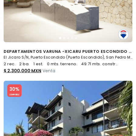
DEPARTAMENTOS VARUNA -XICARU PUERTO ESCONDIDO - (34)
El Jicaro S/N, Puerto Escondido (Puerto Escondido), San Pedro Mixtepec -Dto. 22 -
2 rec.
2 ba.
1 est.
0 mts. terreno.
49.71 mts. constr..
$ 2,300,000 MXN
Venta
Slide 1 of 5
30%
COMPATIBLE