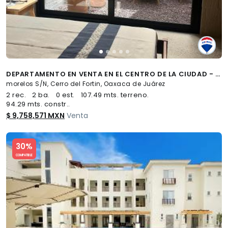
DEPARTAMENTO EN VENTA EN EL CENTRO DE LA CIUDAD - (34)
morelos S/N, Cerro del Fortin, Oaxaca de Juárez
2 rec.
2 ba.
0 est.
107.49 mts. terreno.
94.29 mts. constr..
$ 9,758,571 MXN
Venta
Slide 1 of 5
30%
COMPATIBLE