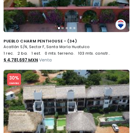
PUEBLO CHARM PENTHOUSE - (34)
Acatlán S/N, Sector F, Santa María Huatulco
1 rec.
2 ba.
1 est.
0 mts. terreno.
103 mts. constr..
$ 4,781,697 MXN
Venta
Slide 1 of 5
30%
COMPATIBLE