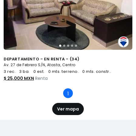
DEPARTAMENTO - EN RENTA - (34)
Av. 27 de Febrero S/N, Atasta, Centro
3 rec.
3 ba.
0 est.
0 mts. terreno.
0 mts. constr..
$ 25,000 MXN
Renta
1
(current)
Ver mapa