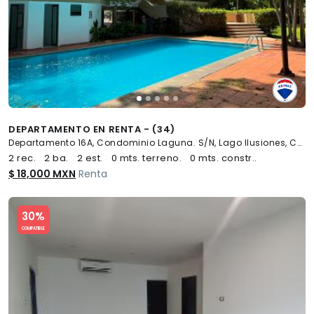
DEPARTAMENTO EN RENTA - (34)
Departamento 16A, Condominio Laguna. S/N, Lago Ilusiones, Centro
2 rec.
2 ba.
2 est.
0 mts. terreno.
0 mts. constr..
$ 18,000 MXN
Renta
Slide 1 of 5
30%
COMPATIBLE