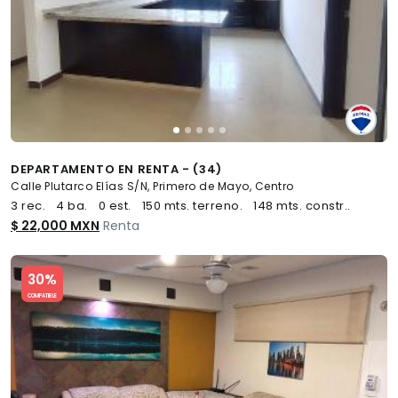
DEPARTAMENTO EN RENTA - (34)
Calle Plutarco Elías S/N, Primero de Mayo, Centro
3 rec.
4 ba.
0 est.
150 mts. terreno.
148 mts. constr..
$ 22,000 MXN
Renta
Slide 1 of 5
30%
COMPATIBLE