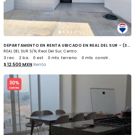
DEPARTAMENTO EN RENTA UBICADO EN REAL DEL SUR - (34)
REAL DEL SUR S/N, Real Del Sur, Centro
3 rec.
2 ba.
0 est.
0 mts. terreno.
0 mts. constr..
$ 12,500 MXN
Renta
Slide 1 of 5
30%
COMPATIBLE