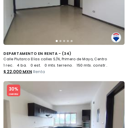
DEPARTAMENTO EN RENTA - (34)
Calle Plutarco Elías calles S/N, Primero de Mayo, Centro
1 rec.
4 ba.
0 est.
0 mts. terreno.
150 mts. constr..
$ 22,000 MXN
Renta
Slide 1 of 5
30%
COMPATIBLE