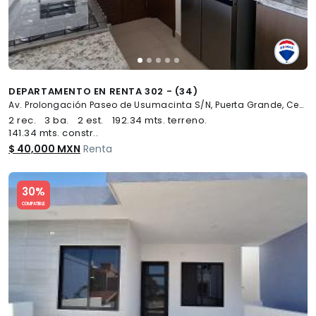
DEPARTAMENTO EN RENTA 302 - (34)
Av. Prolongación Paseo de Usumacinta S/N, Puerta Grande, Centro
2 rec.
3 ba.
2 est.
192.34 mts. terreno.
141.34 mts. constr..
$ 40,000 MXN
Renta
Slide 1 of 5
30%
COMPATIBLE