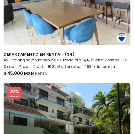
DEPARTAMENTO EN RENTA - (34)
Av. Prolongación Paseo de Usumacinta S/N, Puerta Grande, Centro
3 rec.
4 ba.
2 est.
192 mts. terreno.
168 mts. constr..
$ 45,000 MXN
Renta
Slide 1 of 5
30%
COMPATIBLE