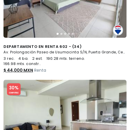
DEPARTAMENTO EN RENTA 602 - (34)
Av. Prolongación Paseo de Usumacinta S/N, Puerta Grande, Centro
3 rec.
4 ba.
2 est.
190.28 mts. terreno.
166.98 mts. constr..
$ 44,000 MXN
Renta
Slide 1 of 5
30%
COMPATIBLE