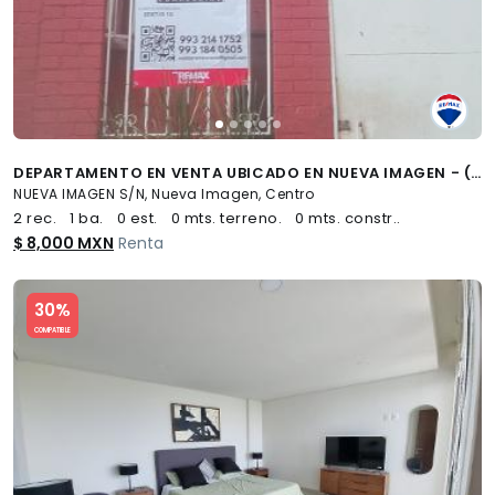
DEPARTAMENTO EN VENTA UBICADO EN NUEVA IMAGEN - (34)
NUEVA IMAGEN S/N, Nueva Imagen, Centro
2 rec.
1 ba.
0 est.
0 mts. terreno.
0 mts. constr..
$ 8,000 MXN
Renta
Slide 1 of 5
30%
COMPATIBLE