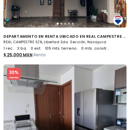
DEPARTAMENTO EN RENTA UBICADO EN REAL CAMPESTRE - (34)
REAL CAMPESTRE S/N, Libertad 2da. Sección, Nacajuca
1 rec.
3 ba.
0 est.
105 mts. terreno.
0 mts. constr..
$ 25,000 MXN
Renta
Slide 1 of 5
30%
COMPATIBLE