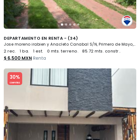
DEPARTAMENTO EN RENTA - (34)
Jose moreno irabien y Anacleto Canabal S/N, Primero de Mayo, Centro
2 rec.
1 ba.
1 est.
0 mts. terreno.
85.72 mts. constr..
$ 6,500 MXN
Renta
Slide 1 of 5
30%
COMPATIBLE