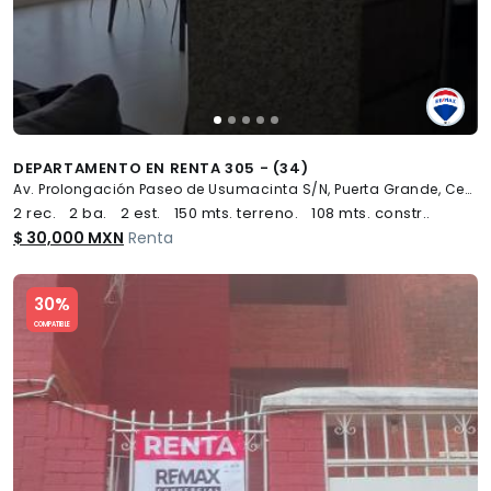
DEPARTAMENTO EN RENTA 305 - (34)
Av. Prolongación Paseo de Usumacinta S/N, Puerta Grande, Centro
2 rec.
2 ba.
2 est.
150 mts. terreno.
108 mts. constr..
$ 30,000 MXN
Renta
Slide 1 of 5
30%
COMPATIBLE