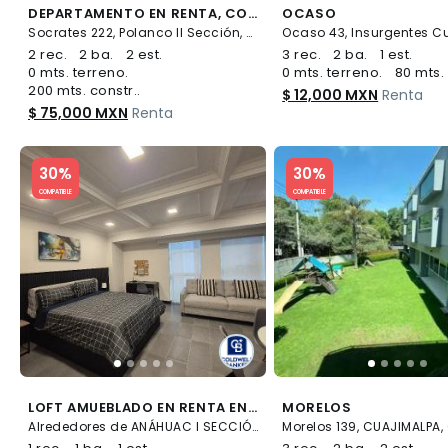
DEPARTAMENTO EN RENTA, COLONIA POLANCO II SECCIÒN. MIGUEL HIDALGO
OCASO
Socrates 222, Polanco II Sección, Miguel Hidalgo
2 rec.
2 ba.
2 est.
3 rec.
2 ba.
1 est.
0 mts. terreno.
0 mts. terreno.
80 mts. 
200 mts. constr..
$ 12,000 MXN
Renta
$ 75,000 MXN
Renta
Slide 1 of 5
Slide 1 of 5
30%
30%
COMPATIBLE
COMPATIBLE
LOFT AMUEBLADO EN RENTA EN VITANT POLANCO BY BE GRAND, ANÁHUAC I, MIGUEL HIDALGO, CDMX
MORELOS
Alrededores de ANÁHUAC I SECCIÓN, Miguel Hidalgo