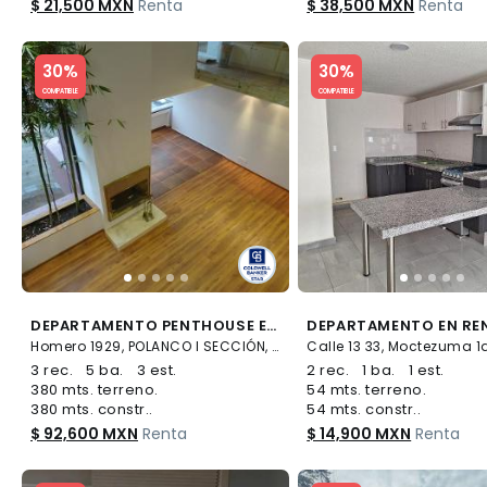
$ 21,500 MXN
Renta
$ 38,500 MXN
Renta
Slide 1 of 5
Slide 1 of 5
30%
30%
COMPATIBLE
COMPATIBLE
DEPARTAMENTO PENTHOUSE EN RENTA EN POLANCO I, MIGUEL HIDALGO, CDMX
Homero 1929, POLANCO I SECCIÓN, Miguel Hidalgo
3 rec.
5 ba.
3 est.
2 rec.
1 ba.
1 est.
380 mts. terreno.
54 mts. terreno.
380 mts. constr..
54 mts. constr..
$ 92,600 MXN
Renta
$ 14,900 MXN
Renta
Slide 1 of 5
Slide 1 of 5