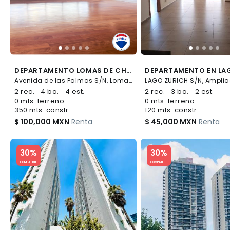
DEPARTAMENTO LOMAS DE CHAPULTEPEC + AMENIDADES + 4 ESTACIONAMIENTOS - (34)
Avenida de las Palmas S/N, Lomas de Chapultepec I Sección, Miguel Hidalgo
2 rec.
4 ba.
4 est.
2 rec.
3 ba.
2 est.
0 mts. terreno.
0 mts. terreno.
350 mts. constr..
120 mts. constr..
$ 100,000 MXN
Renta
$ 45,000 MXN
Renta
Slide 1 of 5
Slide 1 of 5
30%
30%
COMPATIBLE
COMPATIBLE