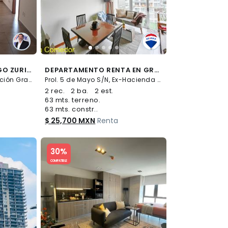
DEPARTAMENTO EN LAGO ZURICH AMPLIACIÓN GRANADA MIGUEL HIDALGO CDMX - (34)
DEPARTAMENTO RENTA EN GRAND TOWER CENTENARIO / 63M2 CON BALCÓN - (34)
LAGO ZURICH S/N, Ampliación Granada, Miguel Hidalgo
Prol. 5 de Mayo S/N, Ex-Hacienda de Tarango, Álvaro Obregón
2 rec.
2 ba.
2 est.
63 mts. terreno.
63 mts. constr..
$ 25,700 MXN
Renta
Slide 1 of 5
30%
COMPATIBLE