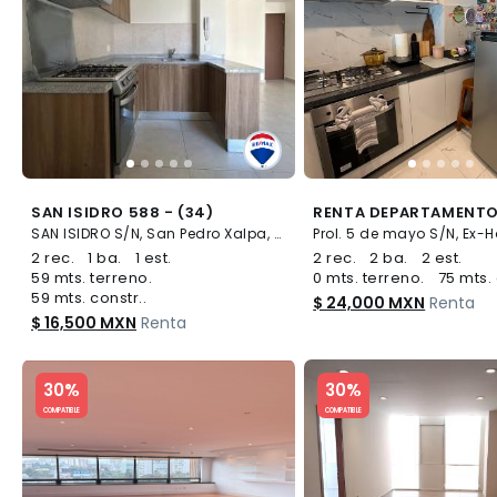
SAN ISIDRO 588 - (34)
SAN ISIDRO S/N, San Pedro Xalpa, Azcapotzalco
2 rec.
1 ba.
1 est.
2 rec.
2 ba.
2 est.
59 mts. terreno.
0 mts. terreno.
75 mts. 
59 mts. constr..
$ 24,000 MXN
Renta
$ 16,500 MXN
Renta
Slide 1 of 5
Slide 1 of 5
30%
30%
COMPATIBLE
COMPATIBLE