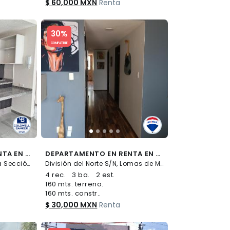
$ 60,000 MXN
Renta
Slide 1 of 5
30%
COMPATIBLE
DEPARTAMENTO EN RENTA EN COLONIA MOCTEZUMA
DEPARTAMENTO EN RENTA EN LOMAS DE MEMETLA 683415 - (34)
Calle 13 33, Moctezuma 1a Sección, Venustiano Carranza
División del Norte S/N, Lomas de Memetla, Cuajimalpa de Morelos
4 rec.
3 ba.
2 est.
160 mts. terreno.
160 mts. constr..
$ 30,000 MXN
Renta
Slide 1 of 5