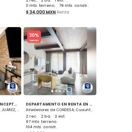
2 rec.
2 ba.
1 est.
0 mts. terreno.
79 mts. constr..
$ 34,000 MXN
Renta
Slide 1 of 5
30%
COMPATIBLE
DEPARTAMENTO DE CONCEPTO EN RENTA AMUEBLADO | PASEO DE LA REFORMA CDMX
DEPARTAMENTO EN RENTA EN CONDESA, CUAUHTÉMOC, CDMX
Paseo de la Reforma 284, JUÁREZ, Cuauhtémoc
Alrededores de CONDESA, Cuauhtémoc
2 rec.
2 ba.
2 est.
97 mts. terreno.
104 mts. constr..