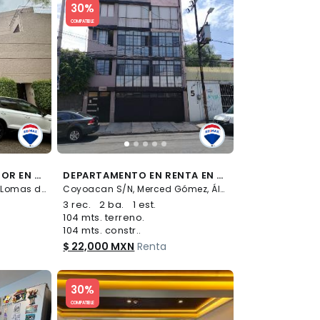
30%
COMPATIBLE
DEPARTAMENTO INTERIOR EN RENTA EN PALACIO DE VERSALLES EN COL. LOMAS DE REFORMA - (34)
DEPARTAMENTO EN RENTA EN LA COLONIA MERCED GÓMEZ - (34)
Palacio de Versalles S/N, Lomas de Reforma, Miguel Hidalgo
Coyoacan S/N, Merced Gómez, Álvaro Obregón
3 rec.
2 ba.
1 est.
104 mts. terreno.
104 mts. constr..
$ 22,000 MXN
Renta
Slide 1 of 5
30%
COMPATIBLE