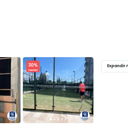
OMPRAR & RENTAR
LUXURY
PROPIETARIOS
DIRECTORIO PR
Slide 1 of 5
30%
Expandir
COMPATIBLE