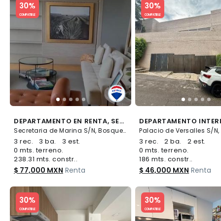
30%
30%
COMPATIBLE
COMPATIBLE
DEPARTAMENTO EN RENTA, SECRETARIA DE MARINA - (34)
Secretaria de Marina S/N, Bosques de las Lomas, Cuajimalpa de Morelos
3 rec.
3 ba.
3 est.
3 rec.
2 ba.
2 est.
0 mts. terreno.
0 mts. terreno.
238.31 mts. constr..
186 mts. constr..
$ 77,000 MXN
Renta
$ 46,000 MXN
Renta
Slide 1 of 5
Slide 1 of 5
30%
30%
COMPATIBLE
COMPATIBLE