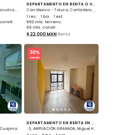
DEPARTAMENTO EN RENTA O VENTA EN STAMPA RESIDENCIAL CONTADERO, CUAJIMALPA, CDMX
Ocaso 43, Insurgentes Cuicuilco, Coyoacán
Carr.Mexico - Toluca, Contadero, 5860, CONTADERO, Cuajimalpa de Morelos
1 rec.
1 ba.
1 est.
constr..
650 mts. terreno.
65 mts. constr..
$ 22,000 MXN
Renta
Slide 1 of 5
30%
COMPATIBLE
DEPARTAMENTO EN RENTA EN TORRE VIENA, AMPLIACIÓN GRANADA
Morelos 139, CUAJIMALPA, Cuajimalpa de Morelos
. 0, AMPLIACIÓN GRANADA, Miguel Hidalgo