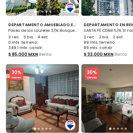
DEPARTAMENTO AMUEBLADO EN RNTA EN EL "SERVILLETERO" - (34)
Paseo de los Laureles S/N, Bosques de las Lomas, Cuajimalpa de Morelos
3 rec.
3 ba.
4 est.
2 rec.
2 ba.
2 est.
0 mts. terreno.
89 mts. terreno.
349.1 mts. constr..
89 mts. constr..
$ 85,000 MXN
Renta
$ 33,000 MXN
Renta
Slide 1 of 5
Slide 1 of 5
30%
30%
COMPATIBLE
COMPATIBLE