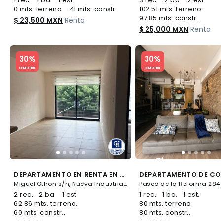
1 rec.
1 ba.
1 est.
3 rec.
2 ba.
2 est.
0 mts. terreno.
41 mts. constr..
102.51 mts. terreno.
97.85 mts. constr..
$ 23,500 MXN
Renta
$ 25,000 MXN
Renta
Slide 1 of 5
Slide 1 of 5
30%
30%
COMPATIBLE
COMPATIBLE
DEPARTAMENTO EN RENTA EN NUEVA INDUSTRIAL VALLEJO
Miguel Othon s/n, Nueva Industrial Vallejo, Gustavo A. Madero
2 rec.
2 ba.
1 est.
1 rec.
1 ba.
1 est.
62.86 mts. terreno.
80 mts. terreno.
60 mts. constr..
80 mts. constr..