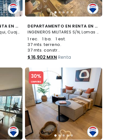
DEPARTAMENTO EN RENTA EN CDMX - (34)
DEPARTAMENTO EN RENTA EN TOREO CON AMENIDADES - (34)
SANTA FÉ CDMX S/N, El Yaqui, Cuajimalpa de Morelos
INGENIEROS MILITARES S/N, Lomas de Sotelo, Miguel Hidalgo
1 rec.
1 ba.
1 est.
37 mts. terreno.
37 mts. constr..
$ 16,902 MXN
Renta
Slide 1 of 5
30%
COMPATIBLE