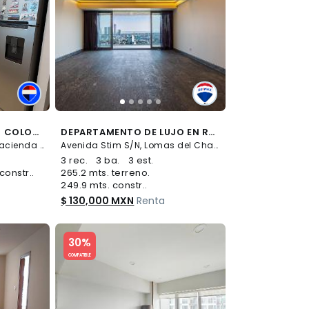
RENTA DEPARTAMENTO COLONIA ALVARO OBREGÓN - (34)
DEPARTAMENTO DE LUJO EN RENTA EN RESIDENCIAL VIDALTA, LOMAS DEL CHAMIZAL - (34)
Prol. 5 de mayo S/N, Ex-Hacienda de Tarango, Álvaro Obregón
Avenida Stim S/N, Lomas del Chamizal, Cuajimalpa de Morelos
3 rec.
3 ba.
3 est.
constr..
265.2 mts. terreno.
249.9 mts. constr..
$ 130,000 MXN
Renta
Slide 1 of 5
30%
COMPATIBLE