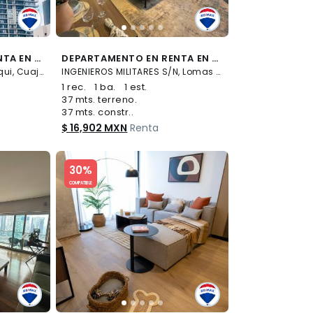
DEPARTAMENTO EN RENTA EN CDMX - (34)
DEPARTAMENTO EN RENTA EN TOREO CON AMENIDADES - (34)
SANTA FÉ CDMX S/N, El Yaqui, Cuajimalpa de Morelos
INGENIEROS MILITARES S/N, Lomas de Sotelo, Miguel Hidalgo
1 rec.
1 ba.
1 est.
37 mts. terreno.
37 mts. constr..
$ 16,902 MXN
Renta
Slide 1 of 5
30%
COMPATIBLE