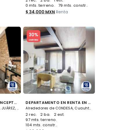
2 rec.
2 ba.
1 est.
0 mts. terreno.
79 mts. constr..
$ 34,000 MXN
Renta
Slide 1 of 5
30%
COMPATIBLE
DEPARTAMENTO DE CONCEPTO EN RENTA AMUEBLADO | PASEO DE LA REFORMA CDMX
DEPARTAMENTO EN RENTA EN CONDESA, CUAUHTÉMOC, CDMX
Paseo de la Reforma 284, JUÁREZ, Cuauhtémoc
Alrededores de CONDESA, Cuauhtémoc
2 rec.
2 ba.
2 est.
97 mts. terreno.
104 mts. constr..