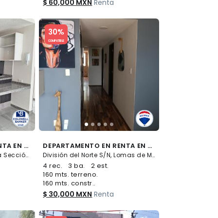
$ 60,000 MXN
Renta
Slide 1 of 5
30%
COMPATIBLE
DEPARTAMENTO EN RENTA EN COLONIA MOCTEZUMA
DEPARTAMENTO EN RENTA EN LOMAS DE MEMETLA 683415 - (34)
Calle 13 33, Moctezuma 1a Sección, Venustiano Carranza
División del Norte S/N, Lomas de Memetla, Cuajimalpa de Morelos
4 rec.
3 ba.
2 est.
160 mts. terreno.
160 mts. constr..
$ 30,000 MXN
Renta
Slide 1 of 5