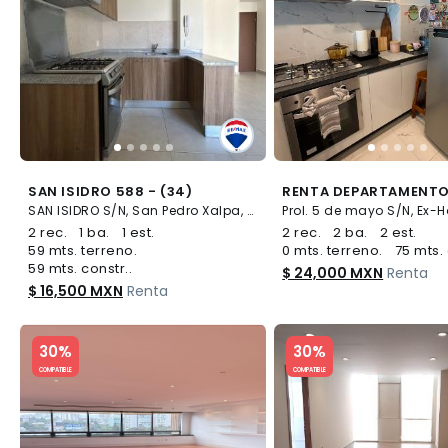
SAN ISIDRO 588 - (34)
SAN ISIDRO S/N, San Pedro Xalpa, Azcapotzalco
2 rec.
1 ba.
1 est.
2 rec.
2 ba.
2 est.
59 mts. terreno.
0 mts. terreno.
75 mts. 
59 mts. constr..
$ 24,000 MXN
Renta
$ 16,500 MXN
Renta
Slide 1 of 5
Slide 1 of 5
30%
30%
COMPATIBLE
COMPATIBLE