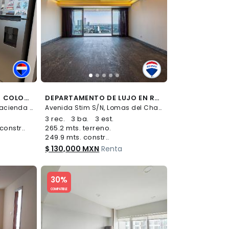
RENTA DEPARTAMENTO COLONIA ALVARO OBREGÓN - (34)
DEPARTAMENTO DE LUJO EN RENTA EN RESIDENCIAL VIDALTA, LOMAS DEL CHAMIZAL - (34)
Prol. 5 de mayo S/N, Ex-Hacienda de Tarango, Álvaro Obregón
Avenida Stim S/N, Lomas del Chamizal, Cuajimalpa de Morelos
3 rec.
3 ba.
3 est.
constr..
265.2 mts. terreno.
249.9 mts. constr..
$ 130,000 MXN
Renta
Slide 1 of 5
30%
COMPATIBLE