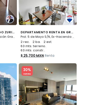
DEPARTAMENTO EN LAGO ZURICH AMPLIACIÓN GRANADA MIGUEL HIDALGO CDMX - (34)
DEPARTAMENTO RENTA EN GRAND TOWER CENTENARIO / 63M2 CON BALCÓN - (34)
LAGO ZURICH S/N, Ampliación Granada, Miguel Hidalgo
Prol. 5 de Mayo S/N, Ex-Hacienda de Tarango, Álvaro Obregón
2 rec.
2 ba.
2 est.
63 mts. terreno.
63 mts. constr..
$ 25,700 MXN
Renta
Slide 1 of 5
30%
COMPATIBLE