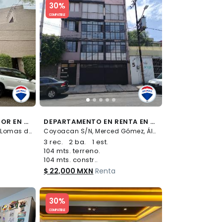
30%
COMPATIBLE
DEPARTAMENTO INTERIOR EN RENTA EN PALACIO DE VERSALLES EN COL. LOMAS DE REFORMA - (34)
DEPARTAMENTO EN RENTA EN LA COLONIA MERCED GÓMEZ - (34)
Palacio de Versalles S/N, Lomas de Reforma, Miguel Hidalgo
Coyoacan S/N, Merced Gómez, Álvaro Obregón
3 rec.
2 ba.
1 est.
104 mts. terreno.
104 mts. constr..
$ 22,000 MXN
Renta
Slide 1 of 5
30%
COMPATIBLE