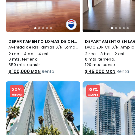
DEPARTAMENTO LOMAS DE CHAPULTEPEC + AMENIDADES + 4 ESTACIONAMIENTOS - (34)
Avenida de las Palmas S/N, Lomas de Chapultepec I Sección, Miguel Hidalgo
2 rec.
4 ba.
4 est.
2 rec.
3 ba.
2 est.
0 mts. terreno.
0 mts. terreno.
350 mts. constr..
120 mts. constr..
$ 100,000 MXN
Renta
$ 45,000 MXN
Renta
Slide 1 of 5
Slide 1 of 5
30%
30%
COMPATIBLE
COMPATIBLE