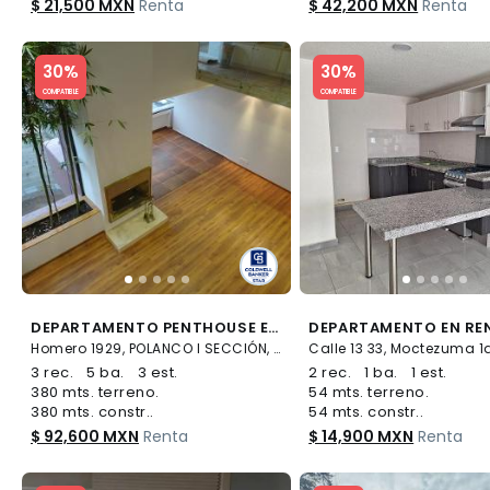
$ 21,500 MXN
Renta
$ 42,200 MXN
Renta
Slide 1 of 5
Slide 1 of 5
30%
30%
COMPATIBLE
COMPATIBLE
DEPARTAMENTO PENTHOUSE EN RENTA EN POLANCO I, MIGUEL HIDALGO, CDMX
Homero 1929, POLANCO I SECCIÓN, Miguel Hidalgo
3 rec.
5 ba.
3 est.
2 rec.
1 ba.
1 est.
380 mts. terreno.
54 mts. terreno.
380 mts. constr..
54 mts. constr..
$ 92,600 MXN
Renta
$ 14,900 MXN
Renta
Slide 1 of 5
Slide 1 of 5