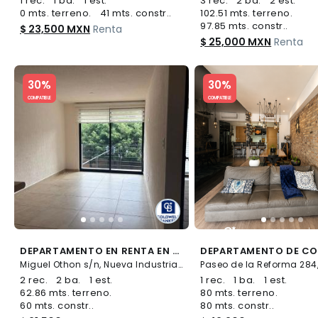
1 rec.
1 ba.
1 est.
3 rec.
2 ba.
2 est.
0 mts. terreno.
41 mts. constr..
102.51 mts. terreno.
97.85 mts. constr..
$ 23,500 MXN
Renta
$ 25,000 MXN
Renta
Slide 1 of 5
Slide 1 of 5
30%
30%
COMPATIBLE
COMPATIBLE
DEPARTAMENTO EN RENTA EN NUEVA INDUSTRIAL VALLEJO
Miguel Othon s/n, Nueva Industrial Vallejo, Gustavo A. Madero
2 rec.
2 ba.
1 est.
1 rec.
1 ba.
1 est.
62.86 mts. terreno.
80 mts. terreno.
60 mts. constr..
80 mts. constr..