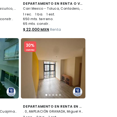
DEPARTAMENTO EN RENTA O VENTA EN STAMPA RESIDENCIAL CONTADERO, CUAJIMALPA, CDMX
Ocaso 43, Insurgentes Cuicuilco, Coyoacán
Carr.Mexico - Toluca, Contadero, 5860, CONTADERO, Cuajimalpa de Morelos
1 rec.
1 ba.
1 est.
constr..
650 mts. terreno.
65 mts. constr..
$ 22,000 MXN
Renta
Slide 1 of 5
30%
COMPATIBLE
DEPARTAMENTO EN RENTA EN TORRE VIENA, AMPLIACIÓN GRANADA
Morelos 139, CUAJIMALPA, Cuajimalpa de Morelos
. 0, AMPLIACIÓN GRANADA, Miguel Hidalgo