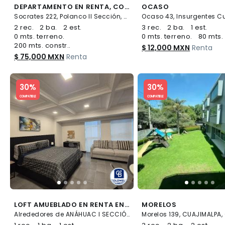
DEPARTAMENTO EN RENTA, COLONIA POLANCO II SECCIÒN. MIGUEL HIDALGO
OCASO
Socrates 222, Polanco II Sección, Miguel Hidalgo
2 rec.
2 ba.
2 est.
3 rec.
2 ba.
1 est.
0 mts. terreno.
0 mts. terreno.
80 mts. 
200 mts. constr..
$ 12,000 MXN
Renta
$ 75,000 MXN
Renta
Slide 1 of 5
Slide 1 of 5
30%
30%
COMPATIBLE
COMPATIBLE
LOFT AMUEBLADO EN RENTA EN VITANT POLANCO BY BE GRAND, ANÁHUAC I, MIGUEL HIDALGO, CDMX
MORELOS
Alrededores de ANÁHUAC I SECCIÓN, Miguel Hidalgo