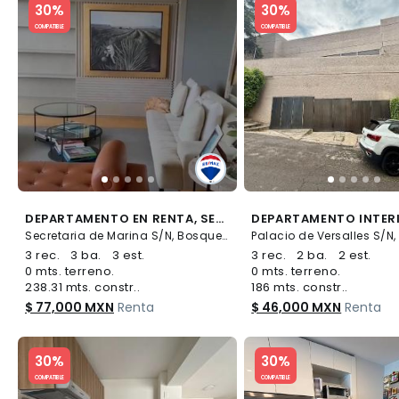
30%
30%
COMPATIBLE
COMPATIBLE
DEPARTAMENTO EN RENTA, SECRETARIA DE MARINA - (34)
Secretaria de Marina S/N, Bosques de las Lomas, Cuajimalpa de Morelos
3 rec.
3 ba.
3 est.
3 rec.
2 ba.
2 est.
0 mts. terreno.
0 mts. terreno.
238.31 mts. constr..
186 mts. constr..
$ 77,000 MXN
Renta
$ 46,000 MXN
Renta
Slide 1 of 5
Slide 1 of 5
30%
30%
COMPATIBLE
COMPATIBLE