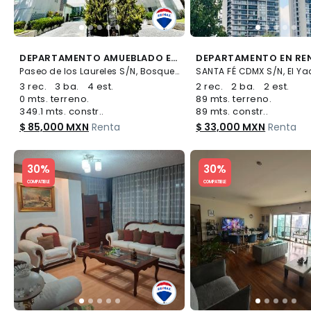
DEPARTAMENTO AMUEBLADO EN RNTA EN EL "SERVILLETERO" - (34)
Paseo de los Laureles S/N, Bosques de las Lomas, Cuajimalpa de Morelos
3 rec.
3 ba.
4 est.
2 rec.
2 ba.
2 est.
0 mts. terreno.
89 mts. terreno.
349.1 mts. constr..
89 mts. constr..
$ 85,000 MXN
Renta
$ 33,000 MXN
Renta
Slide 1 of 5
Slide 1 of 5
30%
30%
COMPATIBLE
COMPATIBLE