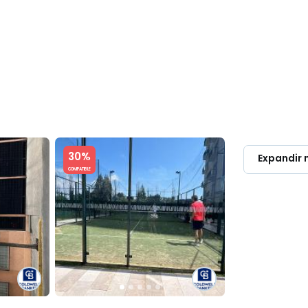
OMPRAR & RENTAR
LUXURY
PROPIETARIOS
DIRECTORIO PR
Slide 1 of 5
30%
Expandir
COMPATIBLE