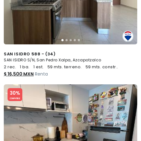
SAN ISIDRO 588 - (34)
SAN ISIDRO S/N, San Pedro Xalpa, Azcapotzalco
2 rec.
1 ba.
1 est.
59 mts. terreno.
59 mts. constr..
$ 16,500 MXN
Renta
Slide 1 of 5
30%
COMPATIBLE