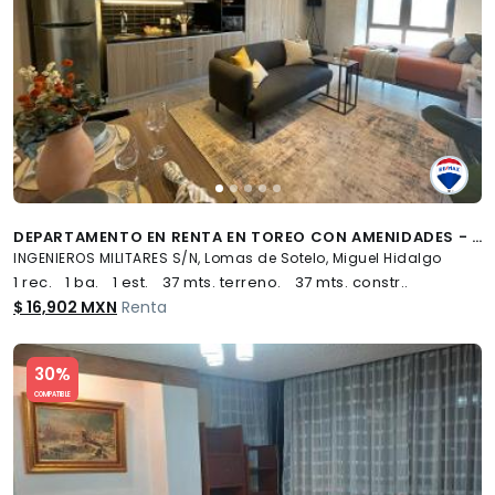
DEPARTAMENTO EN RENTA EN TOREO CON AMENIDADES - (34)
INGENIEROS MILITARES S/N, Lomas de Sotelo, Miguel Hidalgo
1 rec.
1 ba.
1 est.
37 mts. terreno.
37 mts. constr..
$ 16,902 MXN
Renta
Slide 1 of 5
30%
COMPATIBLE