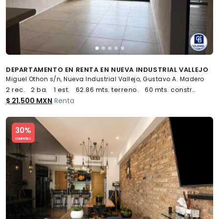
DEPARTAMENTO EN RENTA EN NUEVA INDUSTRIAL VALLEJO
Miguel Othon s/n, Nueva Industrial Vallejo, Gustavo A. Madero
2 rec.
2 ba.
1 est.
62.86 mts. terreno.
60 mts. constr..
$ 21,500 MXN
Renta
Slide 1 of 5
30%
COMPATIBLE