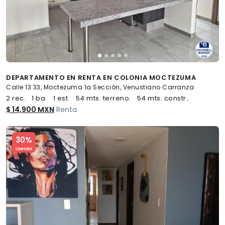
DEPARTAMENTO EN RENTA EN COLONIA MOCTEZUMA
Calle 13 33, Moctezuma 1a Sección, Venustiano Carranza
2 rec.
1 ba.
1 est.
54 mts. terreno.
54 mts. constr..
$ 14,900 MXN
Renta
Slide 1 of 5
30%
COMPATIBLE