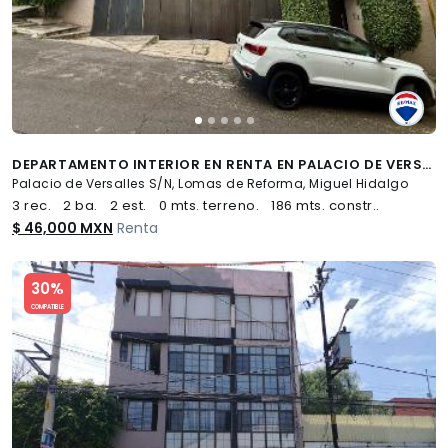
DEPARTAMENTO INTERIOR EN RENTA EN PALACIO DE VERSALLES EN COL. LOMAS DE REFORMA - (34)
Palacio de Versalles S/N, Lomas de Reforma, Miguel Hidalgo
3 rec.
2 ba.
2 est.
0 mts. terreno.
186 mts. constr..
$ 46,000 MXN
Renta
Slide 1 of 5
30%
COMPATIBLE