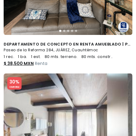
DEPARTAMENTO DE CONCEPTO EN RENTA AMUEBLADO | PASEO DE LA REFORMA CDMX
Paseo de la Reforma 284, JUÁREZ, Cuauhtémoc
1 rec.
1 ba.
1 est.
80 mts. terreno.
80 mts. constr..
$ 38,500 MXN
Renta
Slide 1 of 5
30%
COMPATIBLE