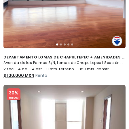
DEPARTAMENTO LOMAS DE CHAPULTEPEC + AMENIDADES + 4 ESTACIONAMIENTOS - (34)
Avenida de las Palmas S/N, Lomas de Chapultepec I Sección, Miguel Hidalgo
2 rec.
4 ba.
4 est.
0 mts. terreno.
350 mts. constr..
$ 100,000 MXN
Renta
Slide 1 of 5
30%
COMPATIBLE