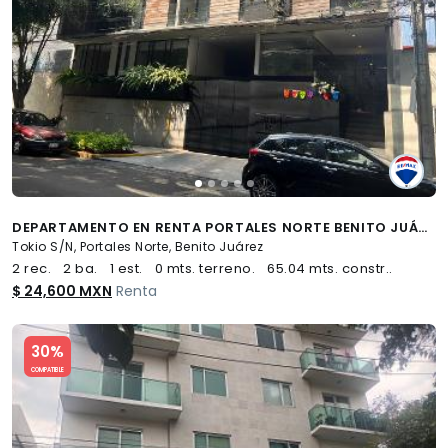
DEPARTAMENTO EN RENTA PORTALES NORTE BENITO JUÁREZ - (34)
Tokio S/N, Portales Norte, Benito Juárez
2 rec.
2 ba.
1 est.
0 mts. terreno.
65.04 mts. constr..
$ 24,600 MXN
Renta
Slide 1 of 5
30%
COMPATIBLE