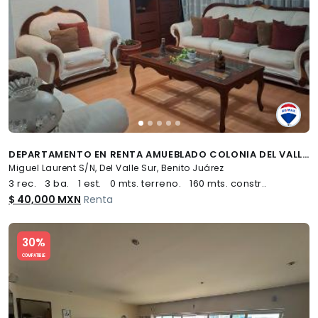
DEPARTAMENTO EN RENTA AMUEBLADO COLONIA DEL VALLE SUR - (34)
Miguel Laurent S/N, Del Valle Sur, Benito Juárez
3 rec.
3 ba.
1 est.
0 mts. terreno.
160 mts. constr..
$ 40,000 MXN
Renta
Slide 1 of 5
30%
COMPATIBLE