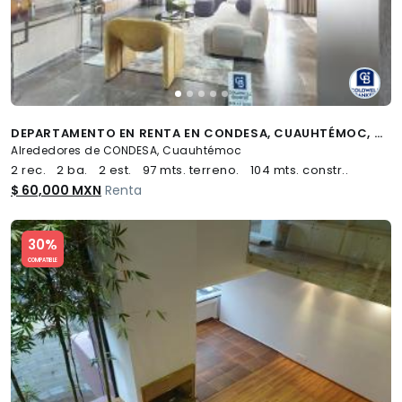
DEPARTAMENTO EN RENTA EN CONDESA, CUAUHTÉMOC, CDMX
Alrededores de CONDESA, Cuauhtémoc
2 rec.
2 ba.
2 est.
97 mts. terreno.
104 mts. constr..
$ 60,000 MXN
Renta
Slide 1 of 5
30%
COMPATIBLE