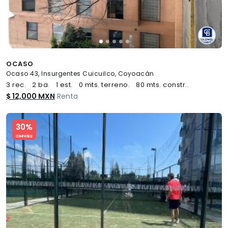
OCASO
Ocaso 43, Insurgentes Cuicuilco, Coyoacán
3 rec.
2 ba.
1 est.
0 mts. terreno.
80 mts. constr..
$ 12,000 MXN
Renta
Slide 1 of 5
30%
COMPATIBLE