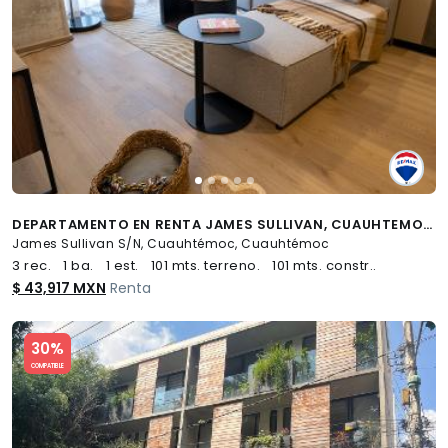
DEPARTAMENTO EN RENTA JAMES SULLIVAN, CUAUHTEMOC - (34)
James Sullivan S/N, Cuauhtémoc, Cuauhtémoc
3 rec.
1 ba.
1 est.
101 mts. terreno.
101 mts. constr..
$ 43,917 MXN
Renta
Slide 1 of 5
30%
COMPATIBLE