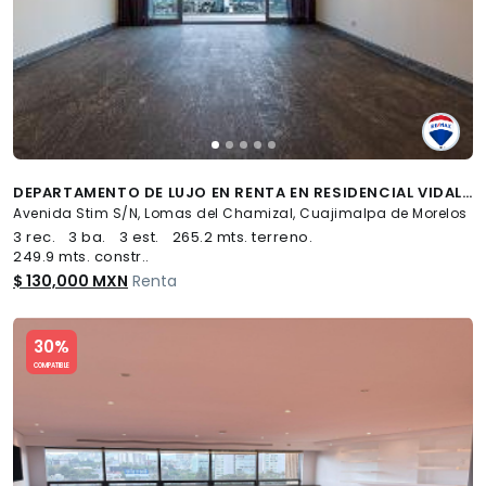
DEPARTAMENTO DE LUJO EN RENTA EN RESIDENCIAL VIDALTA, LOMAS DEL CHAMIZAL - (34)
Avenida Stim S/N, Lomas del Chamizal, Cuajimalpa de Morelos
3 rec.
3 ba.
3 est.
265.2 mts. terreno.
249.9 mts. constr..
$ 130,000 MXN
Renta
Slide 1 of 5
30%
COMPATIBLE