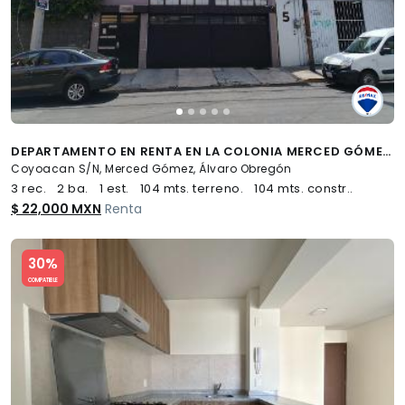
DEPARTAMENTO EN RENTA EN LA COLONIA MERCED GÓMEZ - (34)
Coyoacan S/N, Merced Gómez, Álvaro Obregón
3 rec.
2 ba.
1 est.
104 mts. terreno.
104 mts. constr..
$ 22,000 MXN
Renta
Slide 1 of 5
30%
COMPATIBLE