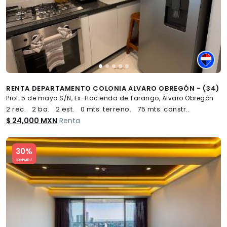
RENTA DEPARTAMENTO COLONIA ALVARO OBREGÓN - (34)
Prol. 5 de mayo S/N, Ex-Hacienda de Tarango, Álvaro Obregón
2 rec.
2 ba.
2 est.
0 mts. terreno.
75 mts. constr..
$ 24,000 MXN
Renta
Slide 1 of 5
30%
COMPATIBLE