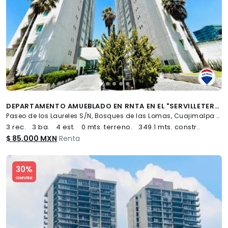
DEPARTAMENTO AMUEBLADO EN RNTA EN EL "SERVILLETERO" - (34)
Paseo de los Laureles S/N, Bosques de las Lomas, Cuajimalpa de Morelos
3 rec.
3 ba.
4 est.
0 mts. terreno.
349.1 mts. constr..
$ 85,000 MXN
Renta
Slide 1 of 5
30%
COMPATIBLE