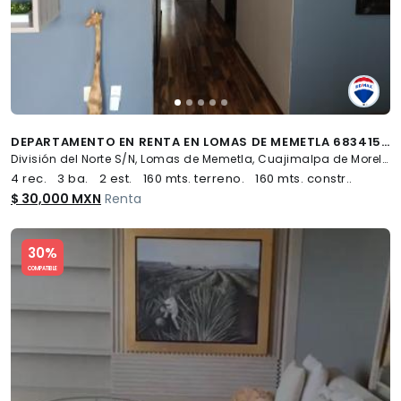
DEPARTAMENTO EN RENTA EN LOMAS DE MEMETLA 683415 - (34)
División del Norte S/N, Lomas de Memetla, Cuajimalpa de Morelos
4 rec.
3 ba.
2 est.
160 mts. terreno.
160 mts. constr..
$ 30,000 MXN
Renta
Slide 1 of 5
30%
COMPATIBLE