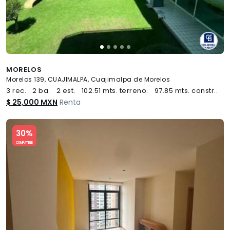
MORELOS
Morelos 139, CUAJIMALPA, Cuajimalpa de Morelos
3 rec.
2 ba.
2 est.
102.51 mts. terreno.
97.85 mts. constr..
$ 25,000 MXN
Renta
Slide 1 of 5
30%
COMPATIBLE