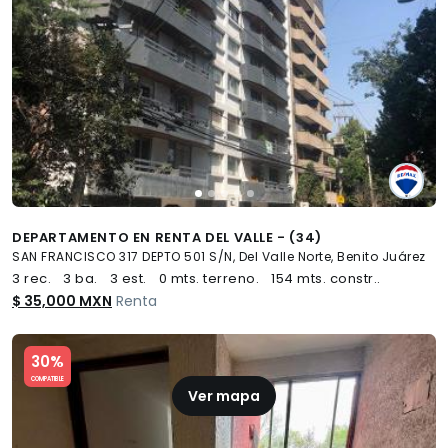
DEPARTAMENTO EN RENTA DEL VALLE - (34)
SAN FRANCISCO 317 DEPTO 501 S/N, Del Valle Norte, Benito Juárez
3 rec.
3 ba.
3 est.
0 mts. terreno.
154 mts. constr..
$ 35,000 MXN
Renta
Slide 1 of 5
30%
COMPATIBLE
Ver mapa