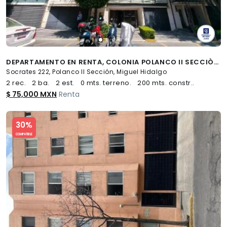
DEPARTAMENTO EN RENTA, COLONIA POLANCO II SECCIÒN. MIGUEL HIDALGO
Socrates 222, Polanco II Sección, Miguel Hidalgo
2 rec.
2 ba.
2 est.
0 mts. terreno.
200 mts. constr..
$ 75,000 MXN
Renta
Slide 1 of 5
30%
COMPATIBLE