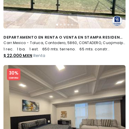
DEPARTAMENTO EN RENTA O VENTA EN STAMPA RESIDENCIAL CONTADERO, CUAJIMALPA, CDMX
Carr.Mexico - Toluca, Contadero, 5860, CONTADERO, Cuajimalpa de Morelos
1 rec.
1 ba.
1 est.
650 mts. terreno.
65 mts. constr..
$ 22,000 MXN
Renta
Slide 1 of 5
30%
COMPATIBLE