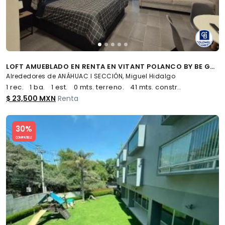
LOFT AMUEBLADO EN RENTA EN VITANT POLANCO BY BE GRAND, ANÁHUAC I, MIGUEL HIDALGO, CDMX
Alrededores de ANÁHUAC I SECCIÓN, Miguel Hidalgo
1 rec.
1 ba.
1 est.
0 mts. terreno.
41 mts. constr..
$ 23,500 MXN
Renta
Slide 1 of 5
30%
COMPATIBLE