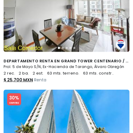
DEPARTAMENTO RENTA EN GRAND TOWER CENTENARIO / 63M2 CON BALCÓN - (34)
Prol. 5 de Mayo S/N, Ex-Hacienda de Tarango, Álvaro Obregón
2 rec.
2 ba.
2 est.
63 mts. terreno.
63 mts. constr..
$ 25,700 MXN
Renta
Slide 1 of 5
30%
COMPATIBLE