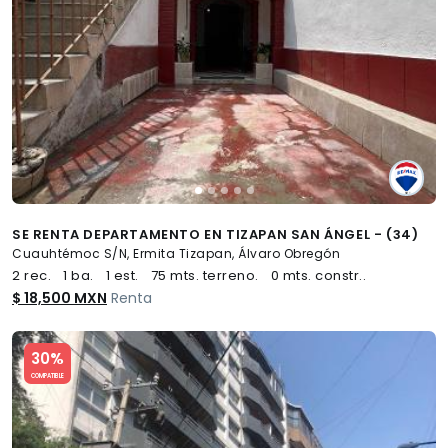
SE RENTA DEPARTAMENTO EN TIZAPAN SAN ÁNGEL - (34)
Cuauhtémoc S/N, Ermita Tizapan, Álvaro Obregón
2 rec.
1 ba.
1 est.
75 mts. terreno.
0 mts. constr..
$ 18,500 MXN
Renta
Slide 1 of 5
30%
COMPATIBLE