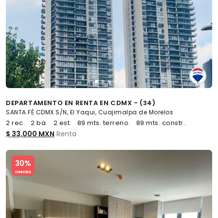
DEPARTAMENTO EN RENTA EN CDMX - (34)
SANTA FÉ CDMX S/N, El Yaqui, Cuajimalpa de Morelos
2 rec.
2 ba.
2 est.
89 mts. terreno.
89 mts. constr..
$ 33,000 MXN
Renta
Slide 1 of 5
30%
COMPATIBLE