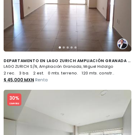
DEPARTAMENTO EN LAGO ZURICH AMPLIACIÓN GRANADA MIGUEL HIDALGO CDMX - (34)
LAGO ZURICH S/N, Ampliación Granada, Miguel Hidalgo
2 rec.
3 ba.
2 est.
0 mts. terreno.
120 mts. constr..
$ 45,000 MXN
Renta
Slide 1 of 5
30%
COMPATIBLE