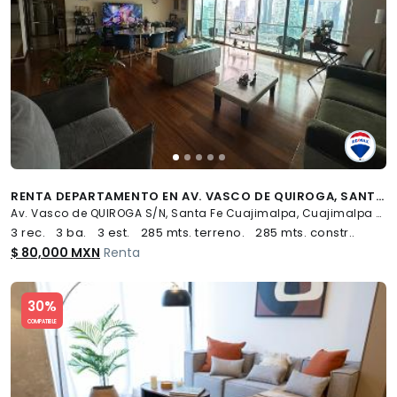
RENTA DEPARTAMENTO EN AV. VASCO DE QUIROGA, SANTA FE CUAJIMALPA, CDMX - (34)
Av. Vasco de QUIROGA S/N, Santa Fe Cuajimalpa, Cuajimalpa de Morelos
3 rec.
3 ba.
3 est.
285 mts. terreno.
285 mts. constr..
$ 80,000 MXN
Renta
Slide 1 of 5
30%
COMPATIBLE