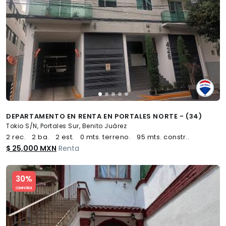
DEPARTAMENTO EN RENTA EN PORTALES NORTE - (34)
Tokio S/N, Portales Sur, Benito Juárez
2 rec.
2 ba.
2 est.
0 mts. terreno.
95 mts. constr..
$ 25,000 MXN
Renta
Slide 1 of 5
30%
COMPATIBLE