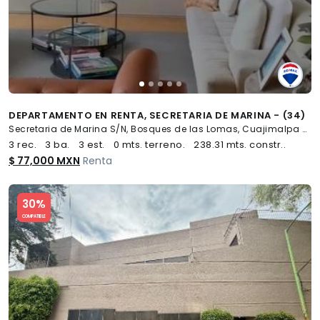
DEPARTAMENTO EN RENTA, SECRETARIA DE MARINA - (34)
Secretaria de Marina S/N, Bosques de las Lomas, Cuajimalpa de Morelos
3 rec.
3 ba.
3 est.
0 mts. terreno.
238.31 mts. constr..
$ 77,000 MXN
Renta
Slide 1 of 5
30%
COMPATIBLE