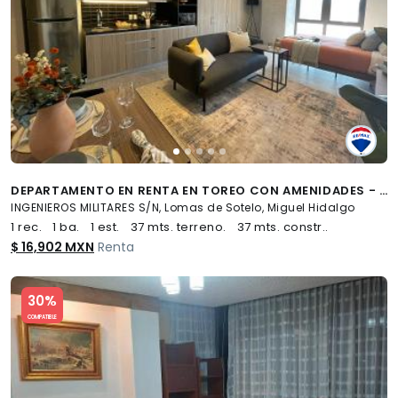
DEPARTAMENTO EN RENTA EN TOREO CON AMENIDADES - (34)
INGENIEROS MILITARES S/N, Lomas de Sotelo, Miguel Hidalgo
1 rec.
1 ba.
1 est.
37 mts. terreno.
37 mts. constr..
$ 16,902 MXN
Renta
Slide 1 of 5
30%
COMPATIBLE