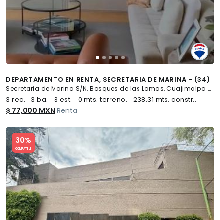
DEPARTAMENTO EN RENTA, SECRETARIA DE MARINA - (34)
Secretaria de Marina S/N, Bosques de las Lomas, Cuajimalpa de Morelos
3 rec.
3 ba.
3 est.
0 mts. terreno.
238.31 mts. constr..
$ 77,000 MXN
Renta
Slide 1 of 5
30%
COMPATIBLE