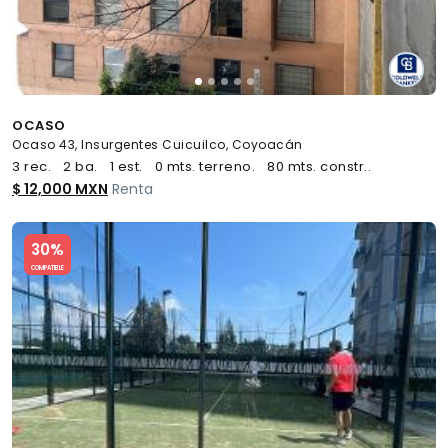
OCASO
Ocaso 43, Insurgentes Cuicuilco, Coyoacán
3 rec.
2 ba.
1 est.
0 mts. terreno.
80 mts. constr..
$ 12,000 MXN
Renta
Slide 1 of 5
30%
COMPATIBLE