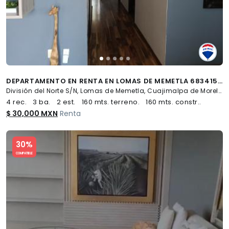
DEPARTAMENTO EN RENTA EN LOMAS DE MEMETLA 683415 - (34)
División del Norte S/N, Lomas de Memetla, Cuajimalpa de Morelos
4 rec.
3 ba.
2 est.
160 mts. terreno.
160 mts. constr..
$ 30,000 MXN
Renta
Slide 1 of 5
30%
COMPATIBLE