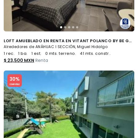
LOFT AMUEBLADO EN RENTA EN VITANT POLANCO BY BE GRAND, ANÁHUAC I, MIGUEL HIDALGO, CDMX
Alrededores de ANÁHUAC I SECCIÓN, Miguel Hidalgo
1 rec.
1 ba.
1 est.
0 mts. terreno.
41 mts. constr..
$ 23,500 MXN
Renta
Slide 1 of 5
30%
COMPATIBLE