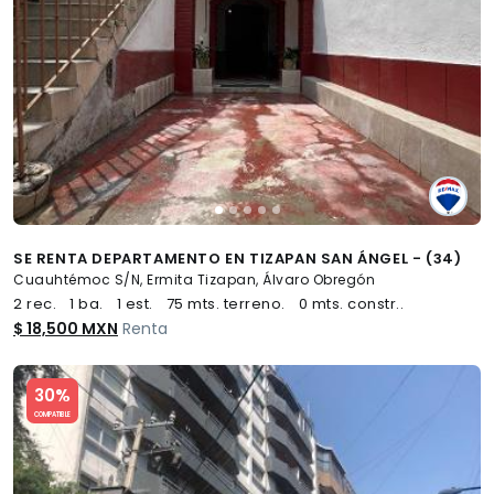
SE RENTA DEPARTAMENTO EN TIZAPAN SAN ÁNGEL - (34)
Cuauhtémoc S/N, Ermita Tizapan, Álvaro Obregón
2 rec.
1 ba.
1 est.
75 mts. terreno.
0 mts. constr..
$ 18,500 MXN
Renta
Slide 1 of 5
30%
COMPATIBLE