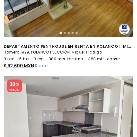
DEPARTAMENTO PENTHOUSE EN RENTA EN POLANCO I, MIGUEL HIDALGO, CDMX
Homero 1929, POLANCO I SECCIÓN, Miguel Hidalgo
3 rec.
5 ba.
3 est.
380 mts. terreno.
380 mts. constr..
$ 92,600 MXN
Renta
Slide 1 of 5
30%
COMPATIBLE