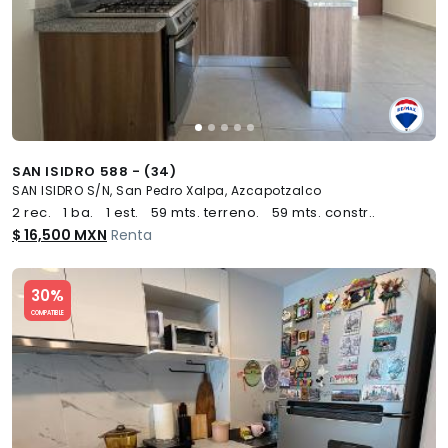
SAN ISIDRO 588 - (34)
SAN ISIDRO S/N, San Pedro Xalpa, Azcapotzalco
2 rec.
1 ba.
1 est.
59 mts. terreno.
59 mts. constr..
$ 16,500 MXN
Renta
Slide 1 of 5
30%
COMPATIBLE