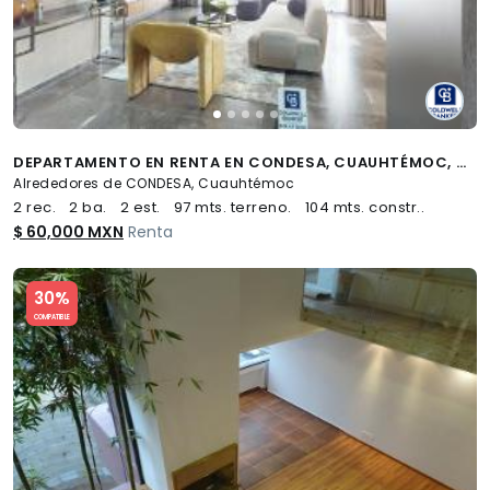
DEPARTAMENTO EN RENTA EN CONDESA, CUAUHTÉMOC, CDMX
Alrededores de CONDESA, Cuauhtémoc
2 rec.
2 ba.
2 est.
97 mts. terreno.
104 mts. constr..
$ 60,000 MXN
Renta
Slide 1 of 5
30%
COMPATIBLE