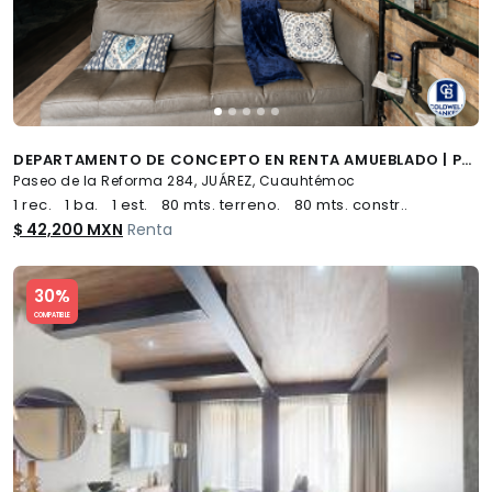
DEPARTAMENTO DE CONCEPTO EN RENTA AMUEBLADO | PASEO DE LA REFORMA CDMX
Paseo de la Reforma 284, JUÁREZ, Cuauhtémoc
1 rec.
1 ba.
1 est.
80 mts. terreno.
80 mts. constr..
$ 42,200 MXN
Renta
Slide 1 of 5
30%
COMPATIBLE