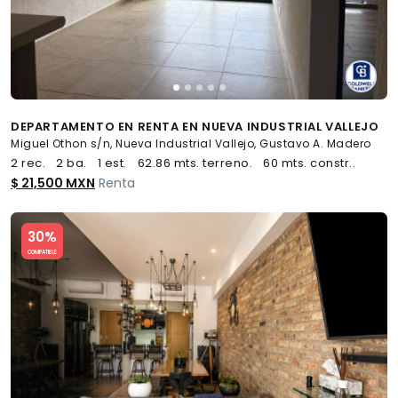
DEPARTAMENTO EN RENTA EN NUEVA INDUSTRIAL VALLEJO
Miguel Othon s/n, Nueva Industrial Vallejo, Gustavo A. Madero
2 rec.
2 ba.
1 est.
62.86 mts. terreno.
60 mts. constr..
$ 21,500 MXN
Renta
Slide 1 of 5
30%
COMPATIBLE