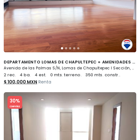
DEPARTAMENTO LOMAS DE CHAPULTEPEC + AMENIDADES + 4 ESTACIONAMIENTOS - (34)
Avenida de las Palmas S/N, Lomas de Chapultepec I Sección, Miguel Hidalgo
2 rec.
4 ba.
4 est.
0 mts. terreno.
350 mts. constr..
$ 100,000 MXN
Renta
Slide 1 of 5
30%
COMPATIBLE