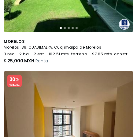
MORELOS
Morelos 139, CUAJIMALPA, Cuajimalpa de Morelos
3 rec.
2 ba.
2 est.
102.51 mts. terreno.
97.85 mts. constr..
$ 25,000 MXN
Renta
Slide 1 of 5
30%
COMPATIBLE