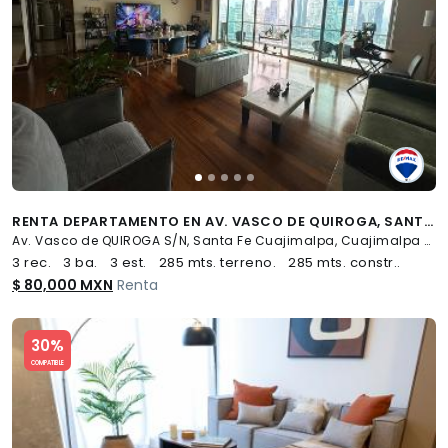
RENTA DEPARTAMENTO EN AV. VASCO DE QUIROGA, SANTA FE CUAJIMALPA, CDMX - (34)
Av. Vasco de QUIROGA S/N, Santa Fe Cuajimalpa, Cuajimalpa de Morelos
3 rec.
3 ba.
3 est.
285 mts. terreno.
285 mts. constr..
$ 80,000 MXN
Renta
Slide 1 of 5
30%
COMPATIBLE