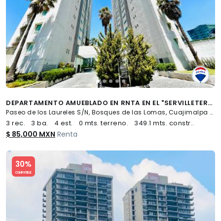
DEPARTAMENTO AMUEBLADO EN RNTA EN EL "SERVILLETERO" - (34)
Paseo de los Laureles S/N, Bosques de las Lomas, Cuajimalpa de Morelos
3 rec.
3 ba.
4 est.
0 mts. terreno.
349.1 mts. constr..
$ 85,000 MXN
Renta
Slide 1 of 5
30%
COMPATIBLE