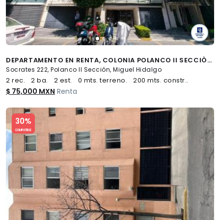
DEPARTAMENTO EN RENTA, COLONIA POLANCO II SECCIÒN. MIGUEL HIDALGO
Socrates 222, Polanco II Sección, Miguel Hidalgo
2 rec.
2 ba.
2 est.
0 mts. terreno.
200 mts. constr..
$ 75,000 MXN
Renta
Slide 1 of 5
30%
COMPATIBLE