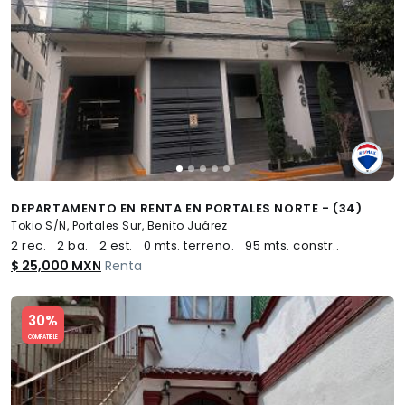
DEPARTAMENTO EN RENTA EN PORTALES NORTE - (34)
Tokio S/N, Portales Sur, Benito Juárez
2 rec.
2 ba.
2 est.
0 mts. terreno.
95 mts. constr..
$ 25,000 MXN
Renta
Slide 1 of 5
30%
COMPATIBLE