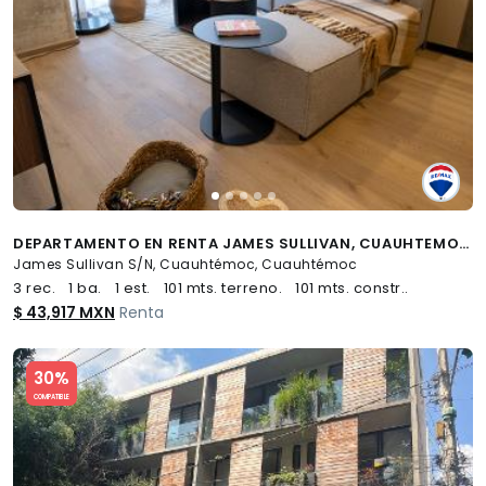
DEPARTAMENTO EN RENTA JAMES SULLIVAN, CUAUHTEMOC - (34)
James Sullivan S/N, Cuauhtémoc, Cuauhtémoc
3 rec.
1 ba.
1 est.
101 mts. terreno.
101 mts. constr..
$ 43,917 MXN
Renta
Slide 1 of 5
30%
COMPATIBLE