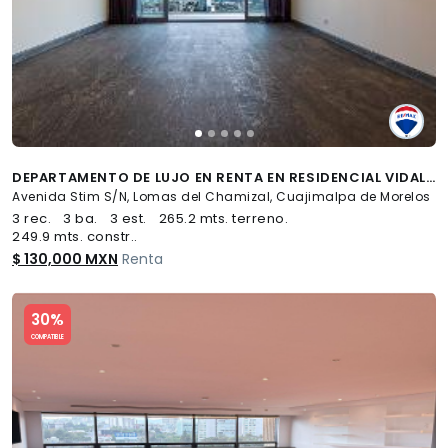
DEPARTAMENTO DE LUJO EN RENTA EN RESIDENCIAL VIDALTA, LOMAS DEL CHAMIZAL - (34)
Avenida Stim S/N, Lomas del Chamizal, Cuajimalpa de Morelos
3 rec.
3 ba.
3 est.
265.2 mts. terreno.
249.9 mts. constr..
$ 130,000 MXN
Renta
Slide 1 of 5
30%
COMPATIBLE