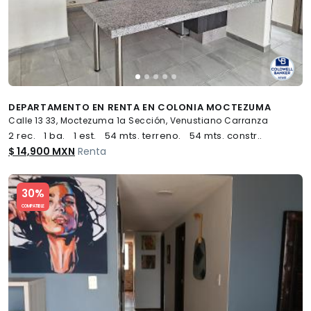
DEPARTAMENTO EN RENTA EN COLONIA MOCTEZUMA
Calle 13 33, Moctezuma 1a Sección, Venustiano Carranza
2 rec.
1 ba.
1 est.
54 mts. terreno.
54 mts. constr..
$ 14,900 MXN
Renta
Slide 1 of 5
30%
COMPATIBLE