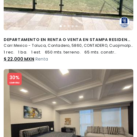
DEPARTAMENTO EN RENTA O VENTA EN STAMPA RESIDENCIAL CONTADERO, CUAJIMALPA, CDMX
Carr.Mexico - Toluca, Contadero, 5860, CONTADERO, Cuajimalpa de Morelos
1 rec.
1 ba.
1 est.
650 mts. terreno.
65 mts. constr..
$ 22,000 MXN
Renta
Slide 1 of 5
30%
COMPATIBLE