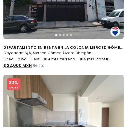
DEPARTAMENTO EN RENTA EN LA COLONIA MERCED GÓMEZ - (34)
Coyoacan S/N, Merced Gómez, Álvaro Obregón
3 rec.
2 ba.
1 est.
104 mts. terreno.
104 mts. constr..
$ 22,000 MXN
Renta
Slide 1 of 5
30%
COMPATIBLE