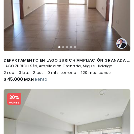
DEPARTAMENTO EN LAGO ZURICH AMPLIACIÓN GRANADA MIGUEL HIDALGO CDMX - (34)
LAGO ZURICH S/N, Ampliación Granada, Miguel Hidalgo
2 rec.
3 ba.
2 est.
0 mts. terreno.
120 mts. constr..
$ 45,000 MXN
Renta
Slide 1 of 5
30%
COMPATIBLE