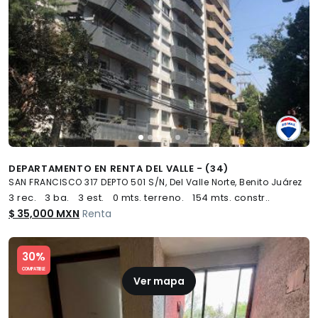
DEPARTAMENTO EN RENTA DEL VALLE - (34)
SAN FRANCISCO 317 DEPTO 501 S/N, Del Valle Norte, Benito Juárez
3 rec.
3 ba.
3 est.
0 mts. terreno.
154 mts. constr..
$ 35,000 MXN
Renta
Slide 1 of 5
30%
COMPATIBLE
Ver mapa