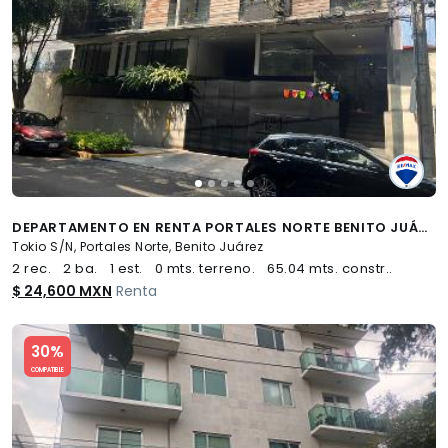
DEPARTAMENTO EN RENTA PORTALES NORTE BENITO JUÁREZ - (34)
Tokio S/N, Portales Norte, Benito Juárez
2 rec.
2 ba.
1 est.
0 mts. terreno.
65.04 mts. constr..
$ 24,600 MXN
Renta
Slide 1 of 5
30%
COMPATIBLE