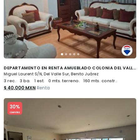
DEPARTAMENTO EN RENTA AMUEBLADO COLONIA DEL VALLE SUR - (34)
Miguel Laurent S/N, Del Valle Sur, Benito Juárez
3 rec.
3 ba.
1 est.
0 mts. terreno.
160 mts. constr..
$ 40,000 MXN
Renta
Slide 1 of 5
30%
COMPATIBLE