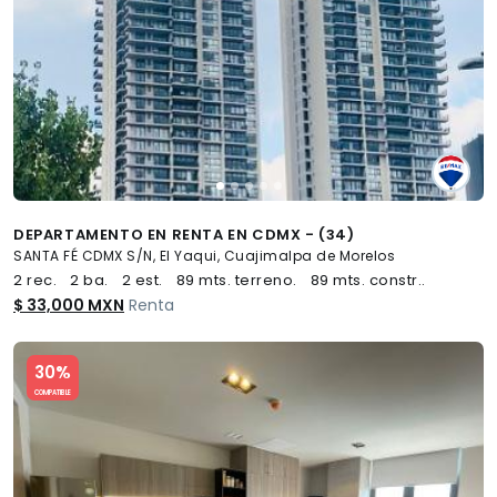
DEPARTAMENTO EN RENTA EN CDMX - (34)
SANTA FÉ CDMX S/N, El Yaqui, Cuajimalpa de Morelos
2 rec.
2 ba.
2 est.
89 mts. terreno.
89 mts. constr..
$ 33,000 MXN
Renta
Slide 1 of 5
30%
COMPATIBLE