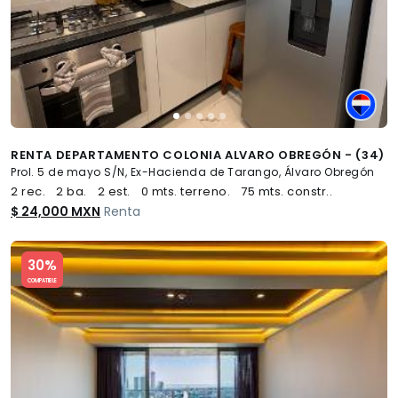
RENTA DEPARTAMENTO COLONIA ALVARO OBREGÓN - (34)
Prol. 5 de mayo S/N, Ex-Hacienda de Tarango, Álvaro Obregón
2 rec.
2 ba.
2 est.
0 mts. terreno.
75 mts. constr..
$ 24,000 MXN
Renta
Slide 1 of 5
30%
COMPATIBLE