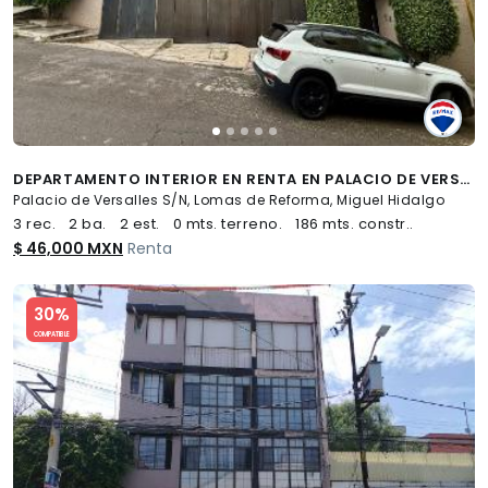
DEPARTAMENTO INTERIOR EN RENTA EN PALACIO DE VERSALLES EN COL. LOMAS DE REFORMA - (34)
Palacio de Versalles S/N, Lomas de Reforma, Miguel Hidalgo
3 rec.
2 ba.
2 est.
0 mts. terreno.
186 mts. constr..
$ 46,000 MXN
Renta
Slide 1 of 5
30%
COMPATIBLE