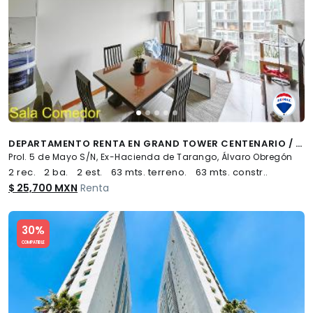
DEPARTAMENTO RENTA EN GRAND TOWER CENTENARIO / 63M2 CON BALCÓN - (34)
Prol. 5 de Mayo S/N, Ex-Hacienda de Tarango, Álvaro Obregón
2 rec.
2 ba.
2 est.
63 mts. terreno.
63 mts. constr..
$ 25,700 MXN
Renta
Slide 1 of 5
30%
COMPATIBLE