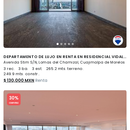
DEPARTAMENTO DE LUJO EN RENTA EN RESIDENCIAL VIDALTA, LOMAS DEL CHAMIZAL - (34)
Avenida Stim S/N, Lomas del Chamizal, Cuajimalpa de Morelos
3 rec.
3 ba.
3 est.
265.2 mts. terreno.
249.9 mts. constr..
$ 130,000 MXN
Renta
Slide 1 of 5
30%
COMPATIBLE