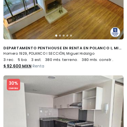
DEPARTAMENTO PENTHOUSE EN RENTA EN POLANCO I, MIGUEL HIDALGO, CDMX
Homero 1929, POLANCO I SECCIÓN, Miguel Hidalgo
3 rec.
5 ba.
3 est.
380 mts. terreno.
380 mts. constr..
$ 92,600 MXN
Renta
Slide 1 of 5
30%
COMPATIBLE