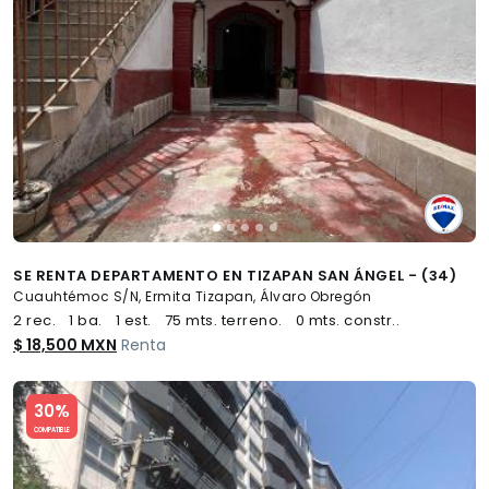
SE RENTA DEPARTAMENTO EN TIZAPAN SAN ÁNGEL - (34)
Cuauhtémoc S/N, Ermita Tizapan, Álvaro Obregón
2 rec.
1 ba.
1 est.
75 mts. terreno.
0 mts. constr..
$ 18,500 MXN
Renta
Slide 1 of 5
30%
COMPATIBLE