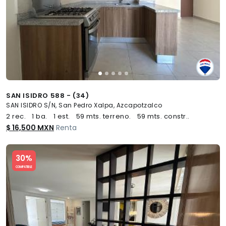
SAN ISIDRO 588 - (34)
SAN ISIDRO S/N, San Pedro Xalpa, Azcapotzalco
2 rec.
1 ba.
1 est.
59 mts. terreno.
59 mts. constr..
$ 16,500 MXN
Renta
Slide 1 of 5
30%
COMPATIBLE