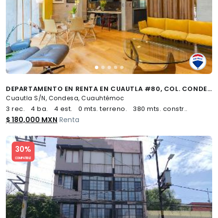
DEPARTAMENTO EN RENTA EN CUAUTLA #80, COL. CONDESA - (34)
Cuautla S/N, Condesa, Cuauhtémoc
3 rec.
4 ba.
4 est.
0 mts. terreno.
380 mts. constr..
$ 180,000 MXN
Renta
Slide 1 of 5
30%
COMPATIBLE