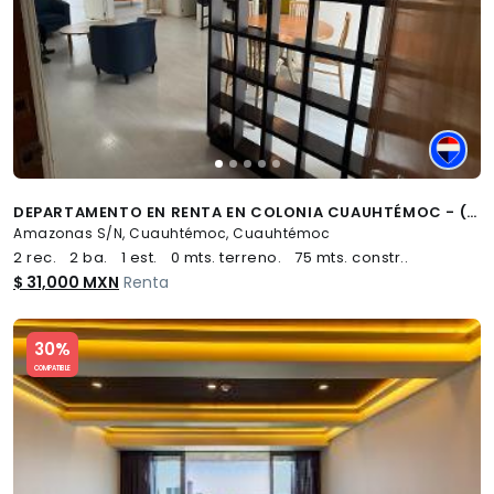
DEPARTAMENTO EN RENTA EN COLONIA CUAUHTÉMOC - (34)
Amazonas S/N, Cuauhtémoc, Cuauhtémoc
2 rec.
2 ba.
1 est.
0 mts. terreno.
75 mts. constr..
$ 31,000 MXN
Renta
Slide 1 of 5
30%
COMPATIBLE