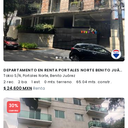
DEPARTAMENTO EN RENTA PORTALES NORTE BENITO JUÁREZ - (34)
Tokio S/N, Portales Norte, Benito Juárez
2 rec.
2 ba.
1 est.
0 mts. terreno.
65.04 mts. constr..
$ 24,600 MXN
Renta
Slide 1 of 5
30%
COMPATIBLE