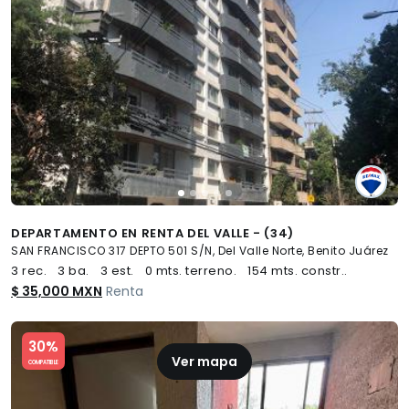
DEPARTAMENTO EN RENTA DEL VALLE - (34)
SAN FRANCISCO 317 DEPTO 501 S/N, Del Valle Norte, Benito Juárez
3 rec.
3 ba.
3 est.
0 mts. terreno.
154 mts. constr..
$ 35,000 MXN
Renta
Slide 1 of 5
30%
Ver mapa
COMPATIBLE