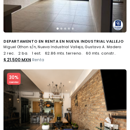
DEPARTAMENTO EN RENTA EN NUEVA INDUSTRIAL VALLEJO
Miguel Othon s/n, Nueva Industrial Vallejo, Gustavo A. Madero
2 rec.
2 ba.
1 est.
62.86 mts. terreno.
60 mts. constr..
$ 21,500 MXN
Renta
Slide 1 of 5
30%
COMPATIBLE