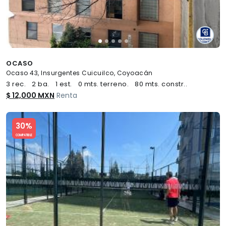
OCASO
Ocaso 43, Insurgentes Cuicuilco, Coyoacán
3 rec.
2 ba.
1 est.
0 mts. terreno.
80 mts. constr..
$ 12,000 MXN
Renta
Slide 1 of 5
30%
COMPATIBLE