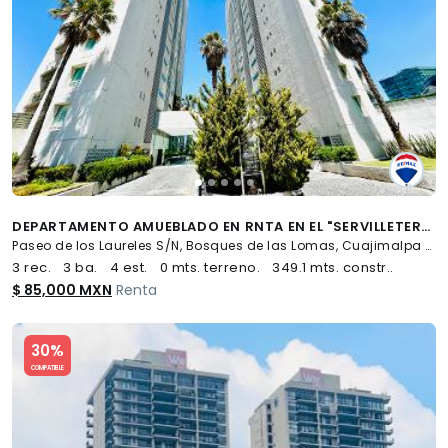
DEPARTAMENTO AMUEBLADO EN RNTA EN EL "SERVILLETERO" - (34)
Paseo de los Laureles S/N, Bosques de las Lomas, Cuajimalpa de Morelos
3 rec.
3 ba.
4 est.
0 mts. terreno.
349.1 mts. constr..
$ 85,000 MXN
Renta
Slide 1 of 5
30%
COMPATIBLE