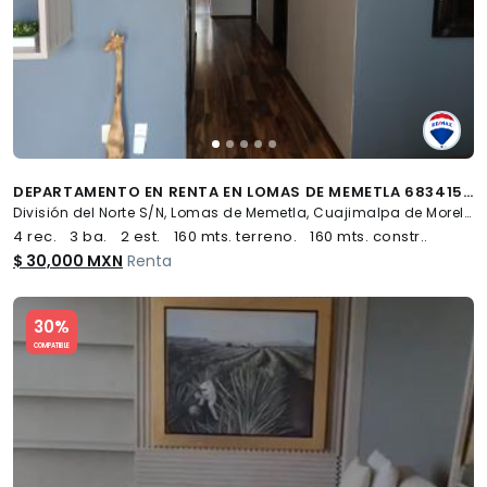
DEPARTAMENTO EN RENTA EN LOMAS DE MEMETLA 683415 - (34)
División del Norte S/N, Lomas de Memetla, Cuajimalpa de Morelos
4 rec.
3 ba.
2 est.
160 mts. terreno.
160 mts. constr..
$ 30,000 MXN
Renta
Slide 1 of 5
30%
COMPATIBLE