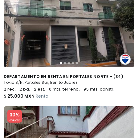
DEPARTAMENTO EN RENTA EN PORTALES NORTE - (34)
Tokio S/N, Portales Sur, Benito Juárez
2 rec.
2 ba.
2 est.
0 mts. terreno.
95 mts. constr..
$ 25,000 MXN
Renta
Slide 1 of 5
30%
COMPATIBLE