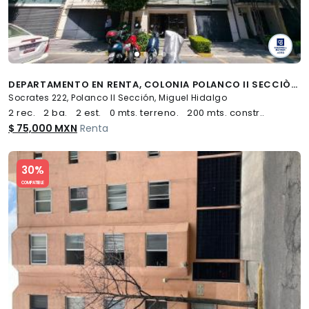
DEPARTAMENTO EN RENTA, COLONIA POLANCO II SECCIÒN. MIGUEL HIDALGO
Socrates 222, Polanco II Sección, Miguel Hidalgo
2 rec.
2 ba.
2 est.
0 mts. terreno.
200 mts. constr..
$ 75,000 MXN
Renta
Slide 1 of 5
30%
COMPATIBLE