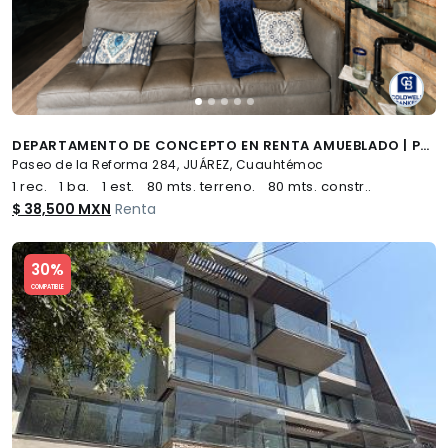
DEPARTAMENTO DE CONCEPTO EN RENTA AMUEBLADO | PASEO DE LA REFORMA CDMX
Paseo de la Reforma 284, JUÁREZ, Cuauhtémoc
1 rec.
1 ba.
1 est.
80 mts. terreno.
80 mts. constr..
$ 38,500 MXN
Renta
Slide 1 of 5
30%
COMPATIBLE