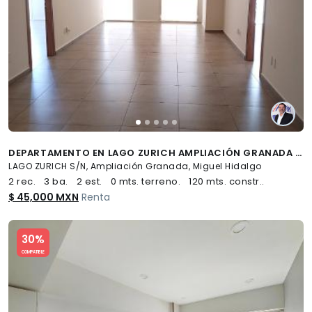
DEPARTAMENTO EN LAGO ZURICH AMPLIACIÓN GRANADA MIGUEL HIDALGO CDMX - (34)
LAGO ZURICH S/N, Ampliación Granada, Miguel Hidalgo
2 rec.
3 ba.
2 est.
0 mts. terreno.
120 mts. constr..
$ 45,000 MXN
Renta
Slide 1 of 5
30%
COMPATIBLE