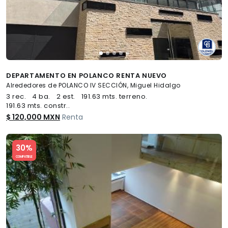
DEPARTAMENTO EN POLANCO RENTA NUEVO
Alrededores de POLANCO IV SECCIÓN, Miguel Hidalgo
3 rec.
4 ba.
2 est.
191.63 mts. terreno.
191.63 mts. constr..
$ 120,000 MXN
Renta
Slide 1 of 5
30%
COMPATIBLE