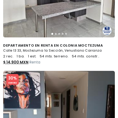
DEPARTAMENTO EN RENTA EN COLONIA MOCTEZUMA
Calle 13 33, Moctezuma 1a Sección, Venustiano Carranza
2 rec.
1 ba.
1 est.
54 mts. terreno.
54 mts. constr..
$ 14,900 MXN
Renta
Slide 1 of 5
30%
COMPATIBLE