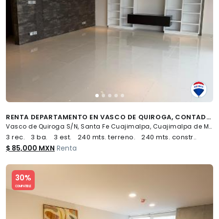
RENTA DEPARTAMENTO EN VASCO DE QUIROGA, CONTADERO, CUAJIMALPA DE MORELOS, CDMX - (34)
Vasco de Quiroga S/N, Santa Fe Cuajimalpa, Cuajimalpa de Morelos
3 rec.
3 ba.
3 est.
240 mts. terreno.
240 mts. constr..
$ 85,000 MXN
Renta
Slide 1 of 5
30%
COMPATIBLE