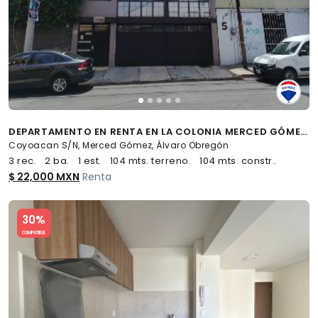
DEPARTAMENTO EN RENTA EN LA COLONIA MERCED GÓMEZ - (34)
Coyoacan S/N, Merced Gómez, Álvaro Obregón
3 rec.
2 ba.
1 est.
104 mts. terreno.
104 mts. constr..
$ 22,000 MXN
Renta
Slide 1 of 5
30%
COMPATIBLE