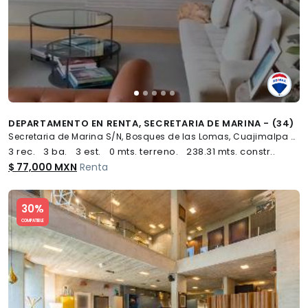
DEPARTAMENTO EN RENTA, SECRETARIA DE MARINA - (34)
Secretaria de Marina S/N, Bosques de las Lomas, Cuajimalpa de Morelos
3 rec.
3 ba.
3 est.
0 mts. terreno.
238.31 mts. constr..
$ 77,000 MXN
Renta
Slide 1 of 5
30%
COMPATIBLE