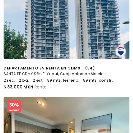
DEPARTAMENTO EN RENTA EN CDMX - (34)
SANTA FÉ CDMX S/N, El Yaqui, Cuajimalpa de Morelos
2 rec.
2 ba.
2 est.
89 mts. terreno.
89 mts. constr..
$ 33,000 MXN
Renta
Slide 1 of 5
30%
COMPATIBLE