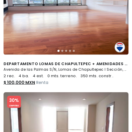
DEPARTAMENTO LOMAS DE CHAPULTEPEC + AMENIDADES + 4 ESTACIONAMIENTOS - (34)
Avenida de las Palmas S/N, Lomas de Chapultepec I Sección, Miguel Hidalgo
2 rec.
4 ba.
4 est.
0 mts. terreno.
350 mts. constr..
$ 100,000 MXN
Renta
Slide 1 of 5
30%
COMPATIBLE