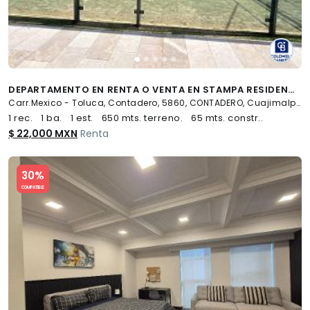
DEPARTAMENTO EN RENTA O VENTA EN STAMPA RESIDENCIAL CONTADERO, CUAJIMALPA, CDMX
Carr.Mexico - Toluca, Contadero, 5860, CONTADERO, Cuajimalpa de Morelos
1 rec.
1 ba.
1 est.
650 mts. terreno.
65 mts. constr..
$ 22,000 MXN
Renta
Slide 1 of 5
30%
COMPATIBLE