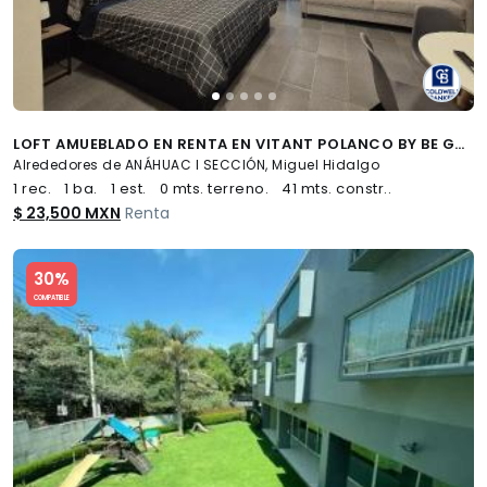
LOFT AMUEBLADO EN RENTA EN VITANT POLANCO BY BE GRAND, ANÁHUAC I, MIGUEL HIDALGO, CDMX
Alrededores de ANÁHUAC I SECCIÓN, Miguel Hidalgo
1 rec.
1 ba.
1 est.
0 mts. terreno.
41 mts. constr..
$ 23,500 MXN
Renta
Slide 1 of 5
30%
COMPATIBLE