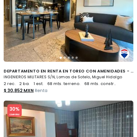
DEPARTAMENTO EN RENTA EN TOREO CON AMENIDADES - (34)
INGENIEROS MILITARES S/N, Lomas de Sotelo, Miguel Hidalgo
2 rec.
2 ba.
1 est.
68 mts. terreno.
68 mts. constr..
$ 30,852 MXN
Renta
Slide 1 of 5
30%
COMPATIBLE