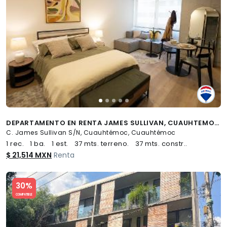
DEPARTAMENTO EN RENTA JAMES SULLIVAN, CUAUHTEMOC - (34)
C. James Sullivan S/N, Cuauhtémoc, Cuauhtémoc
1 rec.
1 ba.
1 est.
37 mts. terreno.
37 mts. constr..
$ 21,514 MXN
Renta
Slide 1 of 5
30%
COMPATIBLE