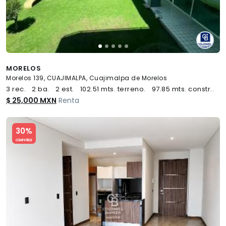
MORELOS
Morelos 139, CUAJIMALPA, Cuajimalpa de Morelos
3 rec.
2 ba.
2 est.
102.51 mts. terreno.
97.85 mts. constr..
$ 25,000 MXN
Renta
Slide 1 of 5
30%
COMPATIBLE