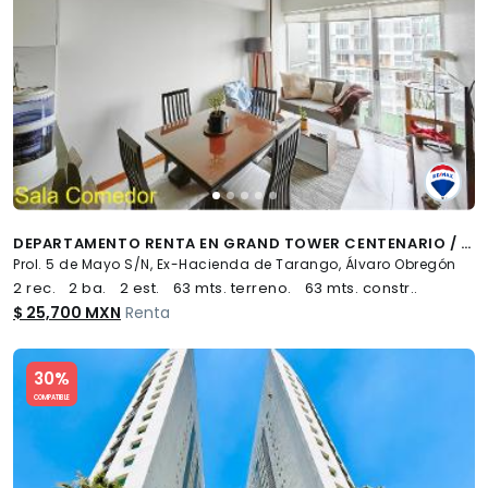
DEPARTAMENTO RENTA EN GRAND TOWER CENTENARIO / 63M2 CON BALCÓN - (34)
Prol. 5 de Mayo S/N, Ex-Hacienda de Tarango, Álvaro Obregón
2 rec.
2 ba.
2 est.
63 mts. terreno.
63 mts. constr..
$ 25,700 MXN
Renta
Slide 1 of 5
30%
COMPATIBLE