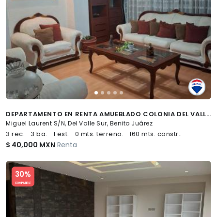
DEPARTAMENTO EN RENTA AMUEBLADO COLONIA DEL VALLE SUR - (34)
Miguel Laurent S/N, Del Valle Sur, Benito Juárez
3 rec.
3 ba.
1 est.
0 mts. terreno.
160 mts. constr..
$ 40,000 MXN
Renta
Slide 1 of 5
30%
COMPATIBLE