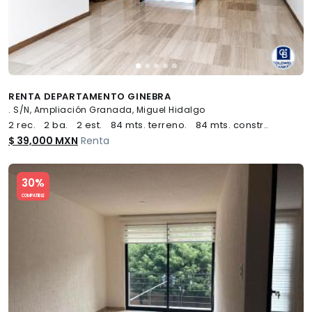
RENTA DEPARTAMENTO GINEBRA
. S/N, Ampliación Granada, Miguel Hidalgo
2 rec.
2 ba.
2 est.
84 mts. terreno.
84 mts. constr..
$ 39,000 MXN
Renta
Slide 1 of 5
30%
COMPATIBLE