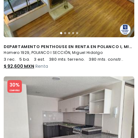
DEPARTAMENTO PENTHOUSE EN RENTA EN POLANCO I, MIGUEL HIDALGO, CDMX
Homero 1929, POLANCO I SECCIÓN, Miguel Hidalgo
3 rec.
5 ba.
3 est.
380 mts. terreno.
380 mts. constr..
$ 92,600 MXN
Renta
Slide 1 of 5
30%
COMPATIBLE