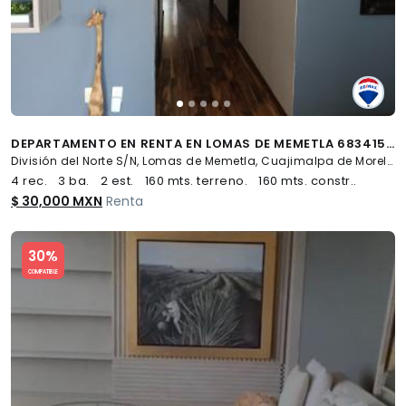
DEPARTAMENTO EN RENTA EN LOMAS DE MEMETLA 683415 - (34)
División del Norte S/N, Lomas de Memetla, Cuajimalpa de Morelos
4 rec.
3 ba.
2 est.
160 mts. terreno.
160 mts. constr..
$ 30,000 MXN
Renta
Slide 1 of 5
30%
COMPATIBLE