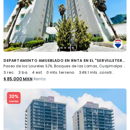
DEPARTAMENTO AMUEBLADO EN RNTA EN EL "SERVILLETERO" - (34)
Paseo de los Laureles S/N, Bosques de las Lomas, Cuajimalpa de Morelos
3 rec.
3 ba.
4 est.
0 mts. terreno.
349.1 mts. constr..
$ 85,000 MXN
Renta
Slide 1 of 5
30%
COMPATIBLE