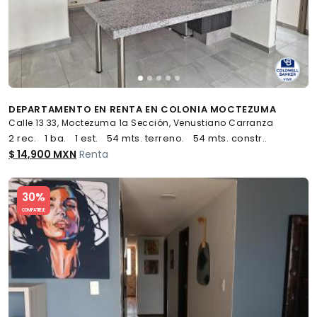
DEPARTAMENTO EN RENTA EN COLONIA MOCTEZUMA
Calle 13 33, Moctezuma 1a Sección, Venustiano Carranza
2 rec.
1 ba.
1 est.
54 mts. terreno.
54 mts. constr..
$ 14,900 MXN
Renta
Slide 1 of 5
30%
COMPATIBLE