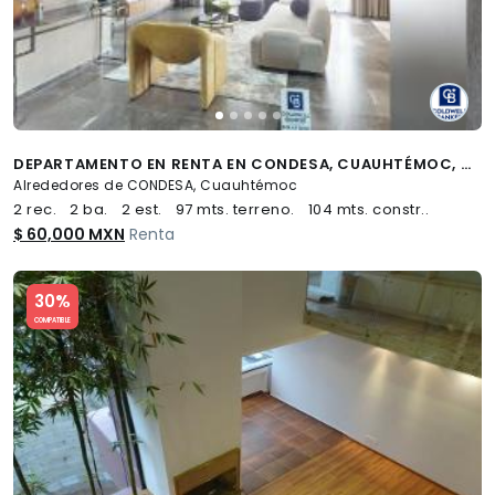
DEPARTAMENTO EN RENTA EN CONDESA, CUAUHTÉMOC, CDMX
Alrededores de CONDESA, Cuauhtémoc
2 rec.
2 ba.
2 est.
97 mts. terreno.
104 mts. constr..
$ 60,000 MXN
Renta
Slide 1 of 5
30%
COMPATIBLE