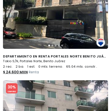
DEPARTAMENTO EN RENTA PORTALES NORTE BENITO JUÁREZ - (34)
Tokio S/N, Portales Norte, Benito Juárez
2 rec.
2 ba.
1 est.
0 mts. terreno.
65.04 mts. constr..
$ 24,600 MXN
Renta
Slide 1 of 5
30%
COMPATIBLE