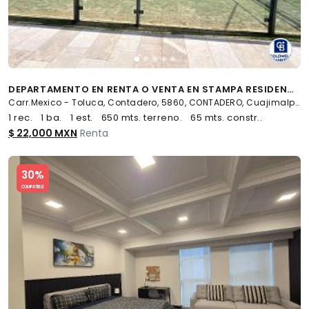
DEPARTAMENTO EN RENTA O VENTA EN STAMPA RESIDENCIAL CONTADERO, CUAJIMALPA, CDMX
Carr.Mexico - Toluca, Contadero, 5860, CONTADERO, Cuajimalpa de Morelos
1 rec.
1 ba.
1 est.
650 mts. terreno.
65 mts. constr..
$ 22,000 MXN
Renta
Slide 1 of 5
30%
COMPATIBLE