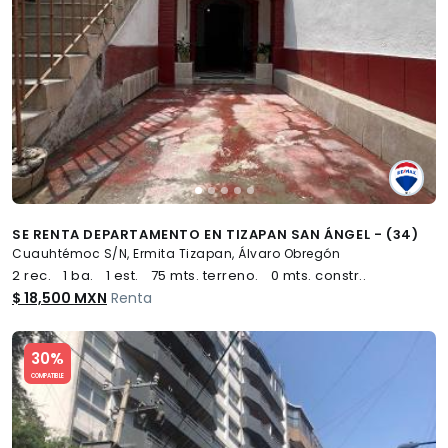
SE RENTA DEPARTAMENTO EN TIZAPAN SAN ÁNGEL - (34)
Cuauhtémoc S/N, Ermita Tizapan, Álvaro Obregón
2 rec.
1 ba.
1 est.
75 mts. terreno.
0 mts. constr..
$ 18,500 MXN
Renta
Slide 1 of 5
30%
COMPATIBLE