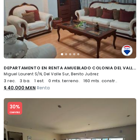
DEPARTAMENTO EN RENTA AMUEBLADO COLONIA DEL VALLE SUR - (34)
Miguel Laurent S/N, Del Valle Sur, Benito Juárez
3 rec.
3 ba.
1 est.
0 mts. terreno.
160 mts. constr..
$ 40,000 MXN
Renta
Slide 1 of 5
30%
COMPATIBLE