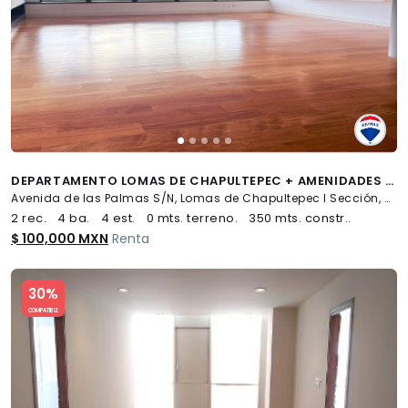
DEPARTAMENTO LOMAS DE CHAPULTEPEC + AMENIDADES + 4 ESTACIONAMIENTOS - (34)
Avenida de las Palmas S/N, Lomas de Chapultepec I Sección, Miguel Hidalgo
2 rec.
4 ba.
4 est.
0 mts. terreno.
350 mts. constr..
$ 100,000 MXN
Renta
Slide 1 of 5
30%
COMPATIBLE