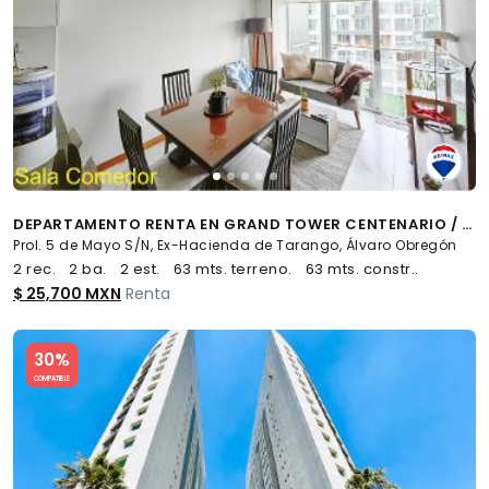
DEPARTAMENTO RENTA EN GRAND TOWER CENTENARIO / 63M2 CON BALCÓN - (34)
Prol. 5 de Mayo S/N, Ex-Hacienda de Tarango, Álvaro Obregón
2 rec.
2 ba.
2 est.
63 mts. terreno.
63 mts. constr..
$ 25,700 MXN
Renta
Slide 1 of 5
30%
COMPATIBLE