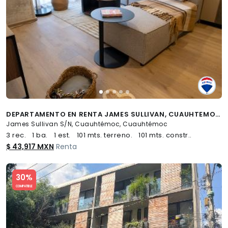
DEPARTAMENTO EN RENTA JAMES SULLIVAN, CUAUHTEMOC - (34)
James Sullivan S/N, Cuauhtémoc, Cuauhtémoc
3 rec.
1 ba.
1 est.
101 mts. terreno.
101 mts. constr..
$ 43,917 MXN
Renta
Slide 1 of 5
30%
COMPATIBLE