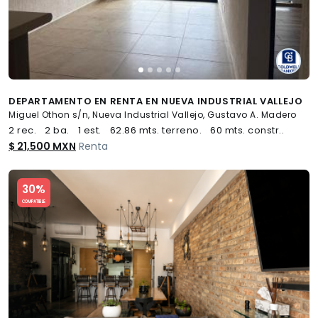
DEPARTAMENTO EN RENTA EN NUEVA INDUSTRIAL VALLEJO
Miguel Othon s/n, Nueva Industrial Vallejo, Gustavo A. Madero
2 rec.
2 ba.
1 est.
62.86 mts. terreno.
60 mts. constr..
$ 21,500 MXN
Renta
Slide 1 of 5
30%
COMPATIBLE