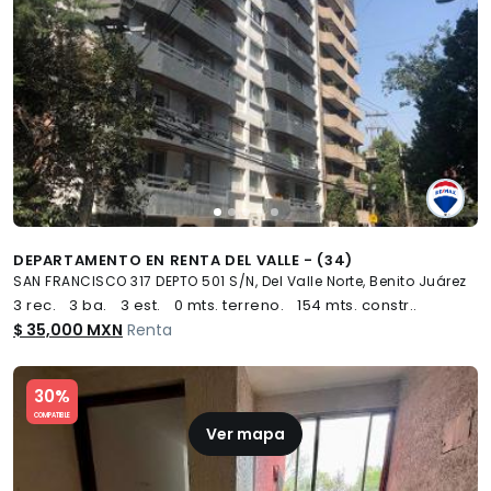
DEPARTAMENTO EN RENTA DEL VALLE - (34)
SAN FRANCISCO 317 DEPTO 501 S/N, Del Valle Norte, Benito Juárez
3 rec.
3 ba.
3 est.
0 mts. terreno.
154 mts. constr..
$ 35,000 MXN
Renta
Slide 1 of 5
30%
COMPATIBLE
Ver mapa