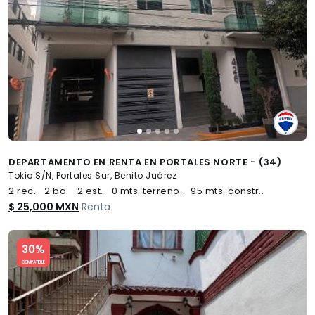
DEPARTAMENTO EN RENTA EN PORTALES NORTE - (34)
Tokio S/N, Portales Sur, Benito Juárez
2 rec.
2 ba.
2 est.
0 mts. terreno.
95 mts. constr..
$ 25,000 MXN
Renta
Slide 1 of 5
30%
COMPATIBLE