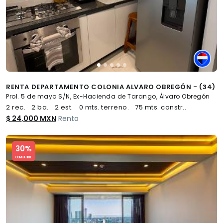
RENTA DEPARTAMENTO COLONIA ALVARO OBREGÓN - (34)
Prol. 5 de mayo S/N, Ex-Hacienda de Tarango, Álvaro Obregón
2 rec.
2 ba.
2 est.
0 mts. terreno.
75 mts. constr..
$ 24,000 MXN
Renta
Slide 1 of 5
30%
COMPATIBLE