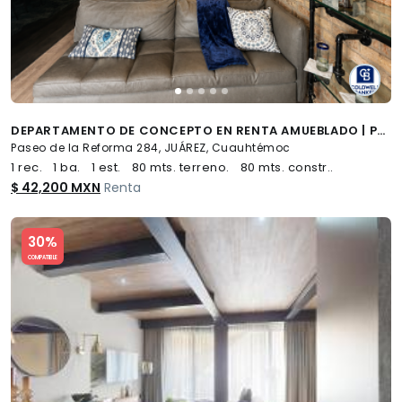
DEPARTAMENTO DE CONCEPTO EN RENTA AMUEBLADO | PASEO DE LA REFORMA CDMX
Paseo de la Reforma 284, JUÁREZ, Cuauhtémoc
1 rec.
1 ba.
1 est.
80 mts. terreno.
80 mts. constr..
$ 42,200 MXN
Renta
Slide 1 of 5
30%
COMPATIBLE