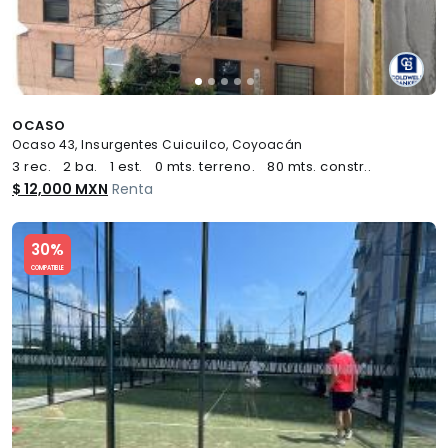
OCASO
Ocaso 43, Insurgentes Cuicuilco, Coyoacán
3 rec.
2 ba.
1 est.
0 mts. terreno.
80 mts. constr..
$ 12,000 MXN
Renta
Slide 1 of 5
30%
COMPATIBLE