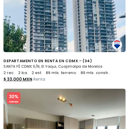
DEPARTAMENTO EN RENTA EN CDMX - (34)
SANTA FÉ CDMX S/N, El Yaqui, Cuajimalpa de Morelos
2 rec.
2 ba.
2 est.
89 mts. terreno.
89 mts. constr..
$ 33,000 MXN
Renta
Slide 1 of 5
30%
COMPATIBLE