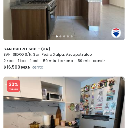
SAN ISIDRO 588 - (34)
SAN ISIDRO S/N, San Pedro Xalpa, Azcapotzalco
2 rec.
1 ba.
1 est.
59 mts. terreno.
59 mts. constr..
$ 16,500 MXN
Renta
Slide 1 of 5
30%
COMPATIBLE