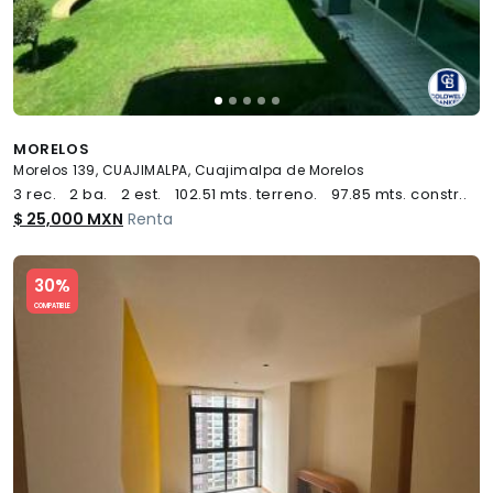
MORELOS
Morelos 139, CUAJIMALPA, Cuajimalpa de Morelos
3 rec.
2 ba.
2 est.
102.51 mts. terreno.
97.85 mts. constr..
$ 25,000 MXN
Renta
Slide 1 of 5
30%
COMPATIBLE