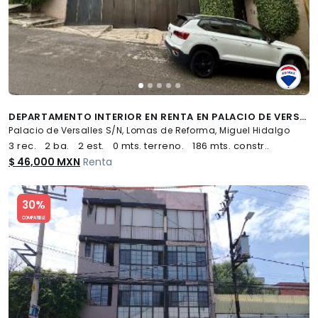
DEPARTAMENTO INTERIOR EN RENTA EN PALACIO DE VERSALLES EN COL. LOMAS DE REFORMA - (34)
Palacio de Versalles S/N, Lomas de Reforma, Miguel Hidalgo
3 rec.
2 ba.
2 est.
0 mts. terreno.
186 mts. constr..
$ 46,000 MXN
Renta
Slide 1 of 5
30%
COMPATIBLE