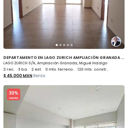
DEPARTAMENTO EN LAGO ZURICH AMPLIACIÓN GRANADA MIGUEL HIDALGO CDMX - (34)
LAGO ZURICH S/N, Ampliación Granada, Miguel Hidalgo
2 rec.
3 ba.
2 est.
0 mts. terreno.
120 mts. constr..
$ 45,000 MXN
Renta
Slide 1 of 5
30%
COMPATIBLE