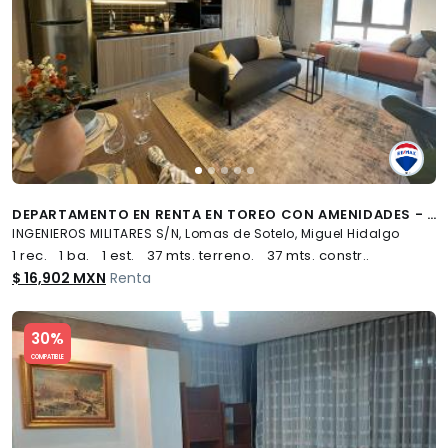
DEPARTAMENTO EN RENTA EN TOREO CON AMENIDADES - (34)
INGENIEROS MILITARES S/N, Lomas de Sotelo, Miguel Hidalgo
1 rec.
1 ba.
1 est.
37 mts. terreno.
37 mts. constr..
$ 16,902 MXN
Renta
Slide 1 of 5
30%
COMPATIBLE