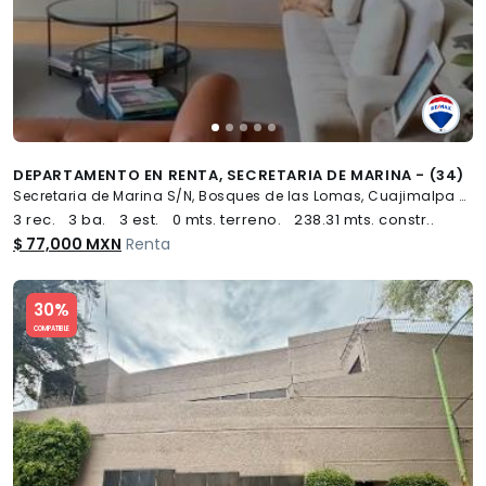
DEPARTAMENTO EN RENTA, SECRETARIA DE MARINA - (34)
Secretaria de Marina S/N, Bosques de las Lomas, Cuajimalpa de Morelos
3 rec.
3 ba.
3 est.
0 mts. terreno.
238.31 mts. constr..
$ 77,000 MXN
Renta
Slide 1 of 5
30%
COMPATIBLE