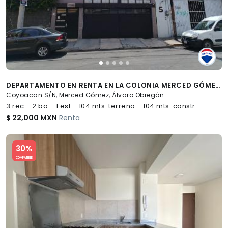
DEPARTAMENTO EN RENTA EN LA COLONIA MERCED GÓMEZ - (34)
Coyoacan S/N, Merced Gómez, Álvaro Obregón
3 rec.
2 ba.
1 est.
104 mts. terreno.
104 mts. constr..
$ 22,000 MXN
Renta
Slide 1 of 5
30%
COMPATIBLE