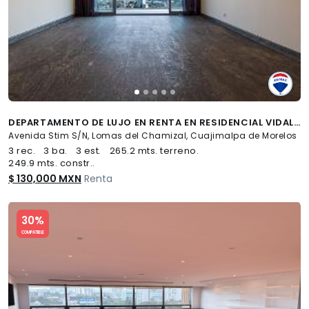
DEPARTAMENTO DE LUJO EN RENTA EN RESIDENCIAL VIDALTA, LOMAS DEL CHAMIZAL - (34)
Avenida Stim S/N, Lomas del Chamizal, Cuajimalpa de Morelos
3 rec.
3 ba.
3 est.
265.2 mts. terreno.
249.9 mts. constr..
$ 130,000 MXN
Renta
Slide 1 of 5
30%
COMPATIBLE