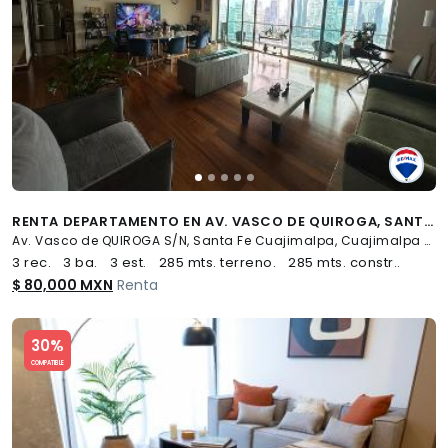
RENTA DEPARTAMENTO EN AV. VASCO DE QUIROGA, SANTA FE CUAJIMALPA, CDMX - (34)
Av. Vasco de QUIROGA S/N, Santa Fe Cuajimalpa, Cuajimalpa de Morelos
3 rec.
3 ba.
3 est.
285 mts. terreno.
285 mts. constr..
$ 80,000 MXN
Renta
Slide 1 of 5
30%
COMPATIBLE