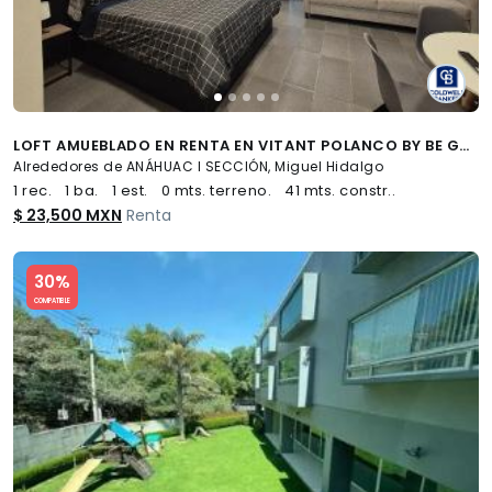
LOFT AMUEBLADO EN RENTA EN VITANT POLANCO BY BE GRAND, ANÁHUAC I, MIGUEL HIDALGO, CDMX
Alrededores de ANÁHUAC I SECCIÓN, Miguel Hidalgo
1 rec.
1 ba.
1 est.
0 mts. terreno.
41 mts. constr..
$ 23,500 MXN
Renta
Slide 1 of 5
30%
COMPATIBLE