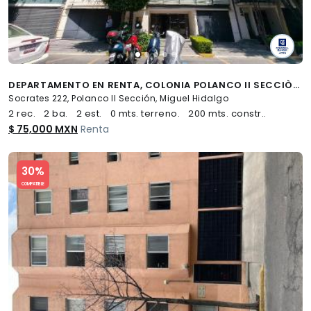
DEPARTAMENTO EN RENTA, COLONIA POLANCO II SECCIÒN. MIGUEL HIDALGO
Socrates 222, Polanco II Sección, Miguel Hidalgo
2 rec.
2 ba.
2 est.
0 mts. terreno.
200 mts. constr..
$ 75,000 MXN
Renta
Slide 1 of 5
30%
COMPATIBLE