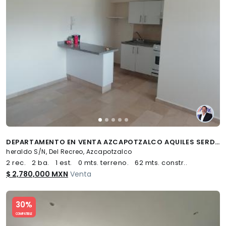
DEPARTAMENTO EN VENTA AZCAPOTZALCO AQUILES SERDAN - (34)
heraldo S/N, Del Recreo, Azcapotzalco
2 rec.
2 ba.
1 est.
0 mts. terreno.
62 mts. constr..
$ 2,780,000 MXN
Venta
Slide 1 of 5
30%
COMPATIBLE