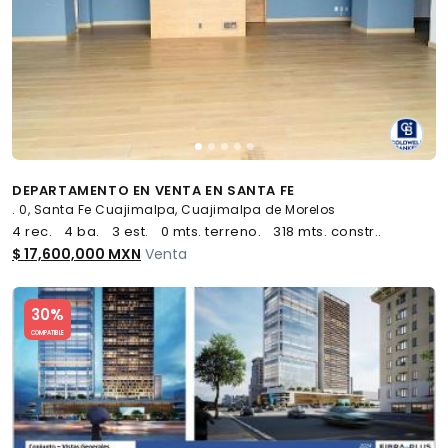
DEPARTAMENTO EN VENTA EN SANTA FE
. 0, Santa Fe Cuajimalpa, Cuajimalpa de Morelos
4 rec.
4 ba.
3 est.
0 mts. terreno.
318 mts. constr..
$ 17,600,000 MXN
Venta
Slide 1 of 5
30%
COMPATIBLE