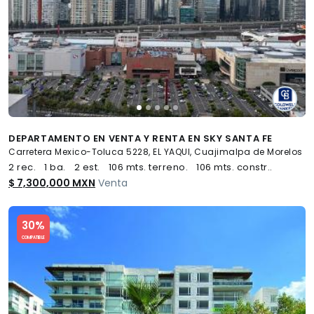
DEPARTAMENTO EN VENTA Y RENTA EN SKY SANTA FE
Carretera Mexico-Toluca 5228, EL YAQUI, Cuajimalpa de Morelos
2 rec.
1 ba.
2 est.
106 mts. terreno.
106 mts. constr..
$ 7,300,000 MXN
Venta
Slide 1 of 5
30%
COMPATIBLE