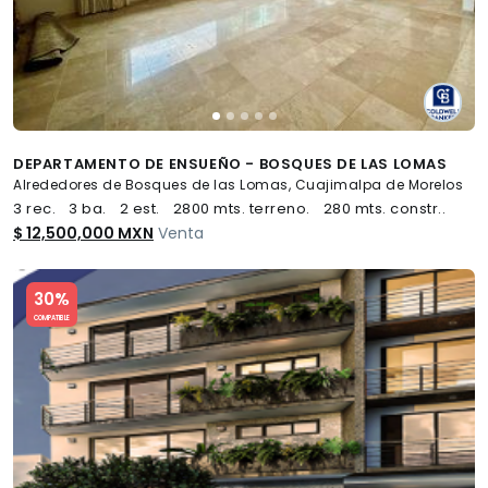
DEPARTAMENTO DE ENSUEÑO - BOSQUES DE LAS LOMAS
Alrededores de Bosques de las Lomas, Cuajimalpa de Morelos
3 rec.
3 ba.
2 est.
2800 mts. terreno.
280 mts. constr..
$ 12,500,000 MXN
Venta
Slide 1 of 5
30%
COMPATIBLE