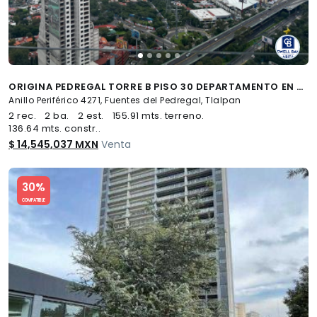
ORIGINA PEDREGAL TORRE B PISO 30 DEPARTAMENTO EN VENTA
Anillo Periférico 4271, Fuentes del Pedregal, Tlalpan
2 rec.
2 ba.
2 est.
155.91 mts. terreno.
136.64 mts. constr..
$ 14,545,037 MXN
Venta
Slide 1 of 5
30%
COMPATIBLE