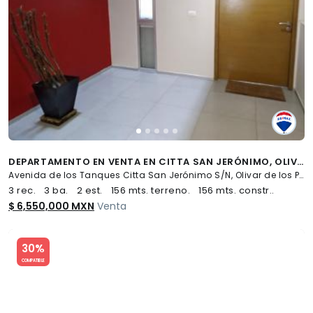
DEPARTAMENTO EN VENTA EN CITTA SAN JERÓNIMO, OLIVAR DE LOS PADRES ( 546845 ) ( 3 RECÁMARAS, 3.5 BAÑOS, 156M2 )
Avenida de los Tanques Citta San Jerónimo S/N, Olivar de los Padres, Álvaro Obregón
3 rec.
3 ba.
2 est.
156 mts. terreno.
156 mts. constr..
$ 6,550,000 MXN
Venta
Slide 1 of 5
30%
COMPATIBLE