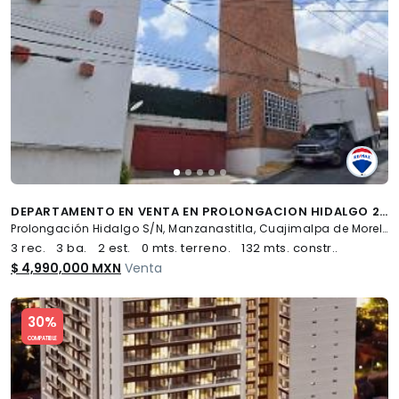
DEPARTAMENTO EN VENTA EN PROLONGACION HIDALGO 255 MANZANASTITLA CUAJIMALPA - (34)
Prolongación Hidalgo S/N, Manzanastitla, Cuajimalpa de Morelos
3 rec.
3 ba.
2 est.
0 mts. terreno.
132 mts. constr..
$ 4,990,000 MXN
Venta
Slide 1 of 5
30%
COMPATIBLE