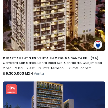
DEPARTAMENTO EN VENTA EN ORIGINA SANTA FE - (34)
Carretera San Mateo, Santa Rosa S/N, Contadero, Cuajimalpa de Morelos
2 rec.
2 ba.
2 est.
121 mts. terreno.
121 mts. constr..
$ 9,300,000 MXN
Venta
Slide 1 of 5
30%
COMPATIBLE