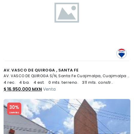
AV. VASCO DE QUIROGA , SANTA FE
AV. VASCO DE QUIROGA S/N, Santa Fe Cuajimalpa, Cuajimalpa de Morelos
4 rec.
4 ba.
4 est.
0 mts. terreno.
311 mts. constr..
$ 16,950,000 MXN
Venta
Slide 1 of 5
30%
COMPATIBLE