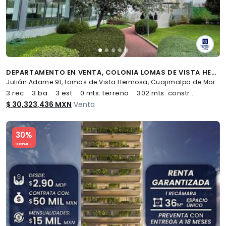
DEPARTAMENTO EN VENTA, COLONIA LOMAS DE VISTA HERMOSA
Julián Adame 91, Lomas de Vista Hermosa, Cuajimalpa de Morelos
3 rec.
3 ba.
3 est.
0 mts. terreno.
302 mts. constr..
$ 30,323,436 MXN
Venta
Slide 1 of 5
30%
COMPATIBLE