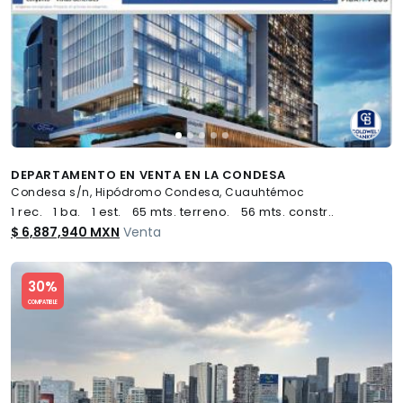
DEPARTAMENTO EN VENTA EN LA CONDESA
Condesa s/n, Hipódromo Condesa, Cuauhtémoc
1 rec.
1 ba.
1 est.
65 mts. terreno.
56 mts. constr..
$ 6,887,940 MXN
Venta
Slide 1 of 5
30%
COMPATIBLE