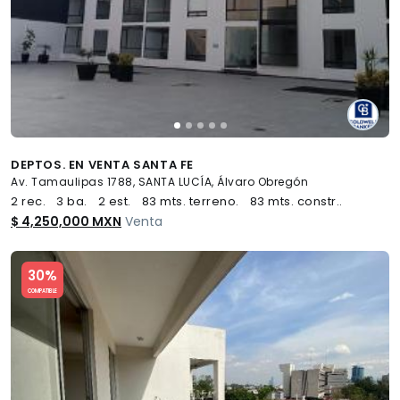
DEPTOS. EN VENTA SANTA FE
Av. Tamaulipas 1788, SANTA LUCÍA, Álvaro Obregón
2 rec.
3 ba.
2 est.
83 mts. terreno.
83 mts. constr..
$ 4,250,000 MXN
Venta
Slide 1 of 5
30%
COMPATIBLE