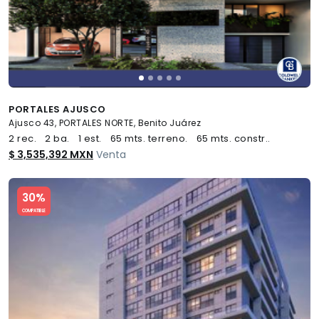
PORTALES AJUSCO
Ajusco 43, PORTALES NORTE, Benito Juárez
2 rec.
2 ba.
1 est.
65 mts. terreno.
65 mts. constr..
$ 3,535,392 MXN
Venta
Slide 1 of 5
30%
COMPATIBLE