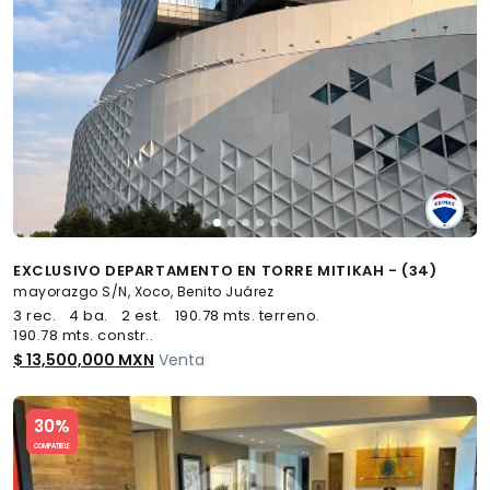
EXCLUSIVO DEPARTAMENTO EN TORRE MITIKAH - (34)
mayorazgo S/N, Xoco, Benito Juárez
3 rec.
4 ba.
2 est.
190.78 mts. terreno.
190.78 mts. constr..
$ 13,500,000 MXN
Venta
Slide 1 of 5
30%
COMPATIBLE