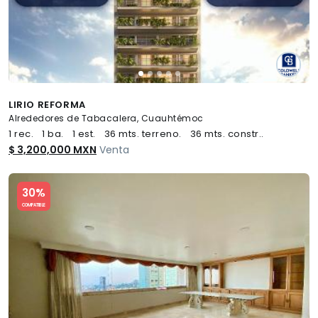
LIRIO REFORMA
Alrededores de Tabacalera, Cuauhtémoc
1 rec.
1 ba.
1 est.
36 mts. terreno.
36 mts. constr..
$ 3,200,000 MXN
Venta
Slide 1 of 5
30%
COMPATIBLE