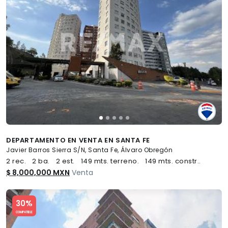
DEPARTAMENTO EN VENTA EN SANTA FE
Javier Barros Sierra S/N, Santa Fe, Álvaro Obregón
2 rec.
2 ba.
2 est.
149 mts. terreno.
149 mts. constr..
$ 8,000,000 MXN
Venta
Slide 1 of 5
30%
COMPATIBLE