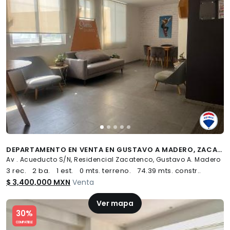
DEPARTAMENTO EN VENTA EN GUSTAVO A MADERO, ZACATENCO - (34)
Av . Acueducto S/N, Residencial Zacatenco, Gustavo A. Madero
3 rec.
2 ba.
1 est.
0 mts. terreno.
74.39 mts. constr..
$ 3,400,000 MXN
Venta
Ver mapa
Slide 1 of 5
30%
COMPATIBLE