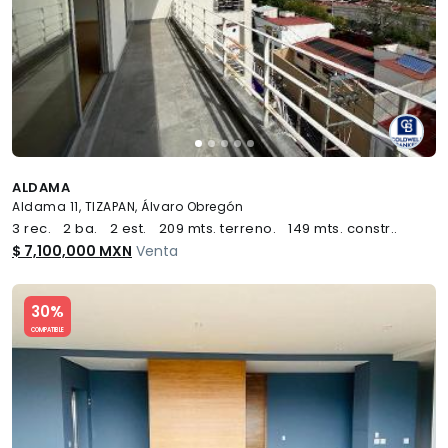
ALDAMA
Aldama 11, TIZAPAN, Álvaro Obregón
3 rec.
2 ba.
2 est.
209 mts. terreno.
149 mts. constr..
$ 7,100,000 MXN
Venta
Slide 1 of 5
30%
COMPATIBLE