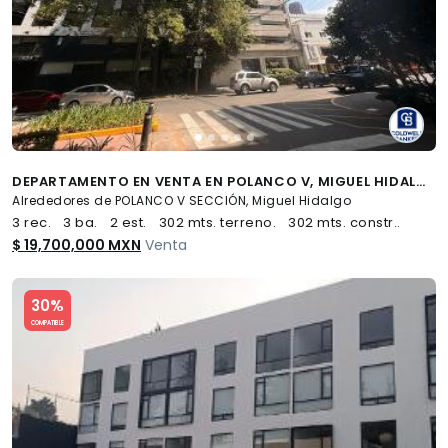
DEPARTAMENTO EN VENTA EN POLANCO V, MIGUEL HIDALGO, CDMX
Alrededores de POLANCO V SECCIÓN, Miguel Hidalgo
3 rec.
3 ba.
2 est.
302 mts. terreno.
302 mts. constr..
$ 19,700,000 MXN
Venta
Slide 1 of 5
30%
COMPATIBLE