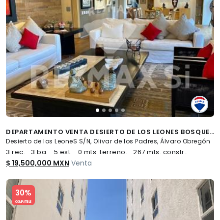
DEPARTAMENTO VENTA DESIERTO DE LOS LEONES BOSQUE 6060 - (34)
Desierto de los LeoneS S/N, Olivar de los Padres, Álvaro Obregón
3 rec.
3 ba.
5 est.
0 mts. terreno.
267 mts. constr..
$ 19,500,000 MXN
Venta
Slide 1 of 5
30%
COMPATIBLE