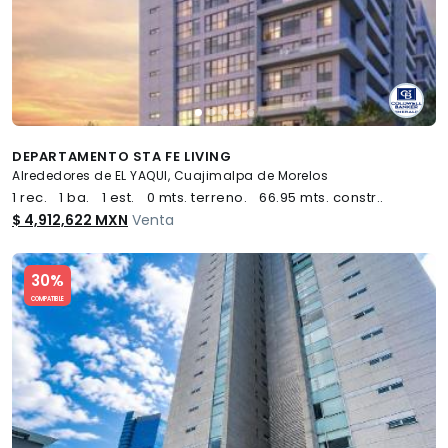
DEPARTAMENTO STA FE LIVING
Alrededores de EL YAQUI, Cuajimalpa de Morelos
1 rec.
1 ba.
1 est.
0 mts. terreno.
66.95 mts. constr..
$ 4,912,622 MXN
Venta
Slide 1 of 5
30%
COMPATIBLE