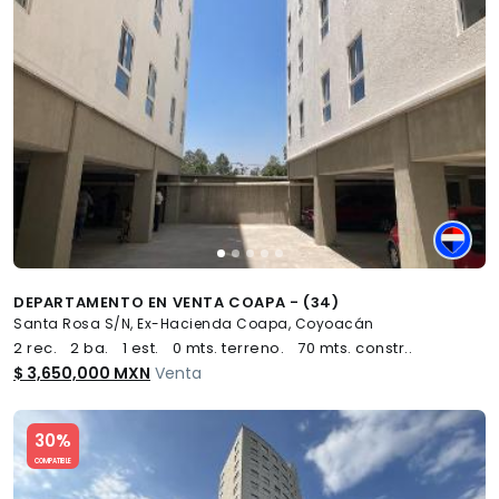
DEPARTAMENTO EN VENTA COAPA - (34)
Santa Rosa S/N, Ex-Hacienda Coapa, Coyoacán
2 rec.
2 ba.
1 est.
0 mts. terreno.
70 mts. constr..
$ 3,650,000 MXN
Venta
Slide 1 of 5
30%
COMPATIBLE