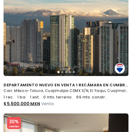
DEPARTAMENTO NUEVO EN VENTA 1 RECÁMARA EN CUMBRES DE SANTA FE CDMX RDV230710-MN - (34)
Carr. México-Toluca, Cuajimalpa CDMX S/N, El Yaqui, Cuajimalpa de Morelos
1 rec.
1 ba.
1 est.
0 mts. terreno.
69 mts. constr..
$ 5,500,000 MXN
Venta
Slide 1 of 5
30%
COMPATIBLE