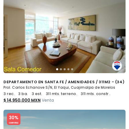
DEPARTAMENTO EN SANTA FE / AMENIDADES / 311M2 - (34)
Prol. Carlos Echanove S/N, El Yaqui, Cuajimalpa de Morelos
3 rec.
3 ba.
3 est.
311 mts. terreno.
311 mts. constr..
$ 14,950,000 MXN
Venta
Slide 1 of 5
30%
COMPATIBLE