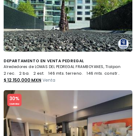
DEPARTAMENTO EN VENTA PEDREGAL
Alrededores de LOMAS DEL PEDREGAL FRAMBOYANES, Tlalpan
2 rec.
2 ba.
2 est.
146 mts. terreno.
146 mts. constr..
$ 12,150,000 MXN
Venta
Slide 1 of 5
30%
COMPATIBLE