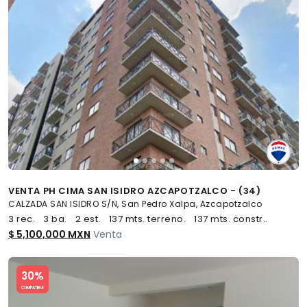
VENTA PH CIMA SAN ISIDRO AZCAPOTZALCO - (34)
CALZADA SAN ISIDRO S/N, San Pedro Xalpa, Azcapotzalco
3 rec.
3 ba.
2 est.
137 mts. terreno.
137 mts. constr..
$ 5,100,000 MXN
Venta
Slide 1 of 5
30%
COMPATIBLE