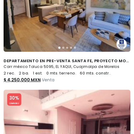
DEPARTAMENTO EN PRE-VENTA SANTA FE, PROYECTO MORE SANTA FE
Carr méxico Toluca 5095, EL YAQUI, Cuajimalpa de Morelos
2 rec.
2 ba.
1 est.
0 mts. terreno.
60 mts. constr..
$ 4,250,000 MXN
Venta
Slide 1 of 5
30%
COMPATIBLE