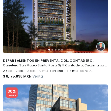
DEPARTAMENTOS EN PREVENTA, COL. CONTADERO.
Carretera San Mateo Santa Rosa S/N, Contadero, Cuajimalpa de Morelos
2 rec.
2 ba.
2 est.
0 mts. terreno.
117 mts. constr..
$ 8,175,896 MXN
Venta
Slide 1 of 5
30%
COMPATIBLE