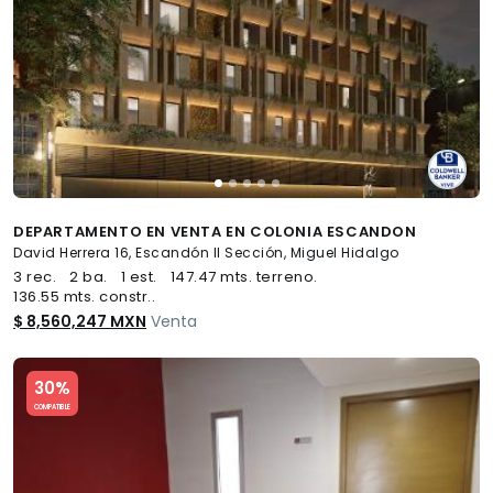
DEPARTAMENTO EN VENTA EN COLONIA ESCANDON
David Herrera 16, Escandón II Sección, Miguel Hidalgo
3 rec.
2 ba.
1 est.
147.47 mts. terreno.
136.55 mts. constr..
$ 8,560,247 MXN
Venta
Slide 1 of 5
30%
COMPATIBLE