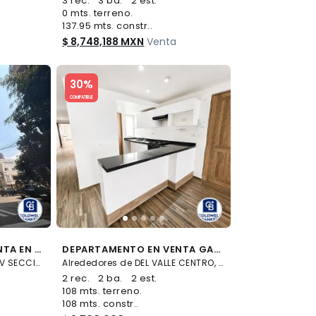
3 rec.
3 ba.
2 est.
0 mts. terreno.
137.95 mts. constr..
$ 8,748,188 MXN
Venta
Slide 1 of 5
30%
COMPATIBLE
DEPARTAMENTO EN VENTA EN POLANCO V, MIGUEL HIDALGO, CDMX
DEPARTAMENTO EN VENTA GABRIEL MANCERA, DEL VALLE CENTRO
Alrededores de POLANCO V SECCIÓN, Miguel Hidalgo
Alrededores de DEL VALLE CENTRO, Benito Juárez
2 rec.
2 ba.
2 est.
108 mts. terreno.
108 mts. constr..