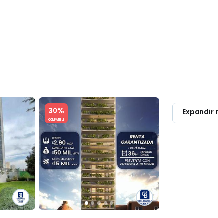
OMPRAR & RENTAR
LUXURY
PROPIETARIOS
DIRECTORIO PR
Slide 1 of 5
30%
Expandir
COMPATIBLE