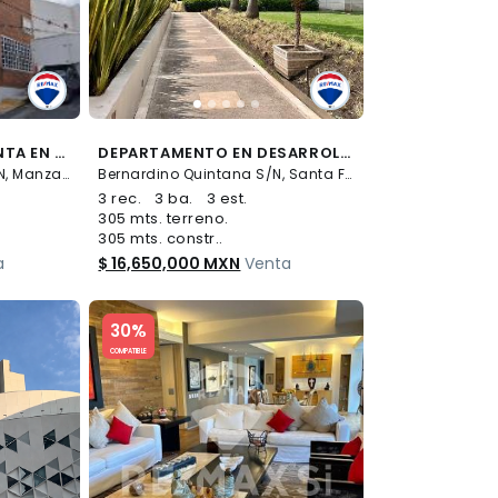
DEPARTAMENTO EN VENTA EN PROLONGACION HIDALGO 255 MANZANASTITLA CUAJIMALPA - (34)
DEPARTAMENTO EN DESARROLLO MIRAGE EN LA LOMA, SANTA FE - (34)
Prolongación Hidalgo S/N, Manzanastitla, Cuajimalpa de Morelos
Bernardino Quintana S/N, Santa Fe La Loma, Álvaro Obregón
3 rec.
3 ba.
3 est.
305 mts. terreno.
305 mts. constr..
a
$ 16,650,000 MXN
Venta
Slide 1 of 5
30%
COMPATIBLE