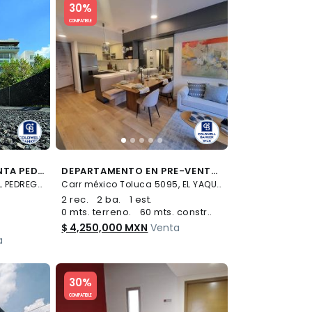
30%
COMPATIBLE
DEPARTAMENTO EN VENTA PEDREGAL
DEPARTAMENTO EN PRE-VENTA SANTA FE, PROYECTO MORE SANTA FE
Alrededores de LOMAS DEL PEDREGAL FRAMBOYANES, Tlalpan
Carr méxico Toluca 5095, EL YAQUI, Cuajimalpa de Morelos
2 rec.
2 ba.
1 est.
0 mts. terreno.
60 mts. constr..
$ 4,250,000 MXN
Venta
a
Slide 1 of 5
30%
COMPATIBLE