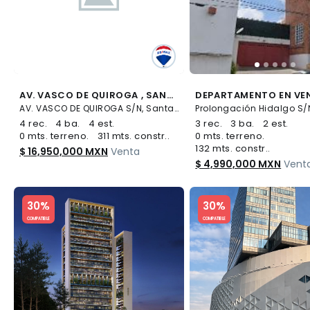
AV. VASCO DE QUIROGA , SANTA FE
AV. VASCO DE QUIROGA S/N, Santa Fe Cuajimalpa, Cuajimalpa de Morelos
4 rec.
4 ba.
4 est.
3 rec.
3 ba.
2 est.
0 mts. terreno.
311 mts. constr..
0 mts. terreno.
132 mts. constr..
$ 16,950,000 MXN
Venta
$ 4,990,000 MXN
Vent
Slide 1 of 5
Slide 1 of 5
30%
30%
COMPATIBLE
COMPATIBLE