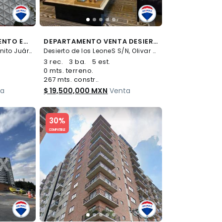
EXCLUSIVO DEPARTAMENTO EN TORRE MITIKAH - (34)
DEPARTAMENTO VENTA DESIERTO DE LOS LEONES BOSQUE 6060 - (34)
mayorazgo S/N, Xoco, Benito Juárez
Desierto de los LeoneS S/N, Olivar de los Padres, Álvaro Obregón
3 rec.
3 ba.
5 est.
0 mts. terreno.
267 mts. constr..
ta
$ 19,500,000 MXN
Venta
Slide 1 of 5
30%
COMPATIBLE