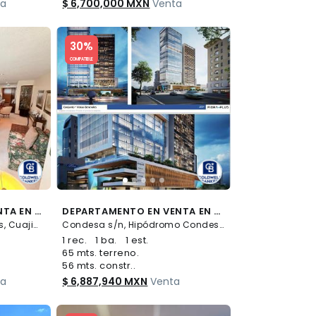
ta
$ 6,700,000 MXN
Venta
Slide 1 of 5
30%
COMPATIBLE
DEPARTAMENTO EN VENTA EN BOSQUES DE LAS LOMAS
DEPARTAMENTO EN VENTA EN LA CONDESA
. 0, Bosques de las Lomas, Cuajimalpa de Morelos
Condesa s/n, Hipódromo Condesa, Cuauhtémoc
1 rec.
1 ba.
1 est.
65 mts. terreno.
56 mts. constr..
ta
$ 6,887,940 MXN
Venta
Slide 1 of 5