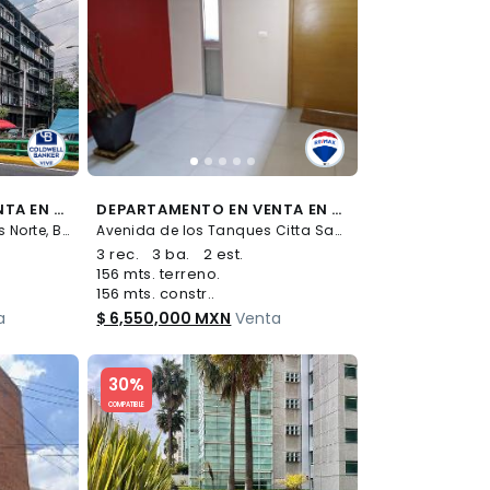
DEPARTAMENTO EN VENTA EN PORTALES
DEPARTAMENTO EN VENTA EN CITTA SAN JERÓNIMO, OLIVAR DE LOS PADRES ( 546845 ) ( 3 RECÁMARAS, 3.5 BAÑOS, 156M2 )
Municipio libre 73, Portales Norte, Benito Juárez
Avenida de los Tanques Citta San Jerónimo S/N, Olivar de los Padres, Álvaro Obregón
3 rec.
3 ba.
2 est.
156 mts. terreno.
156 mts. constr..
a
$ 6,550,000 MXN
Venta
Slide 1 of 5
30%
COMPATIBLE