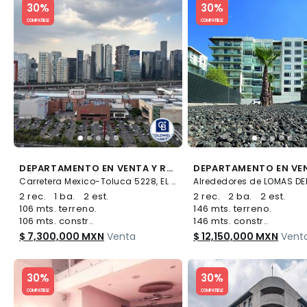
30%
30%
COMPATIBLE
COMPATIBLE
DEPARTAMENTO EN VENTA Y RENTA EN SKY SANTA FE
Carretera Mexico-Toluca 5228, EL YAQUI, Cuajimalpa de Morelos
2 rec.
1 ba.
2 est.
2 rec.
2 ba.
2 est.
106 mts. terreno.
146 mts. terreno.
106 mts. constr..
146 mts. constr..
$ 7,300,000 MXN
Venta
$ 12,150,000 MXN
Vent
Slide 1 of 5
Slide 1 of 5
30%
30%
COMPATIBLE
COMPATIBLE