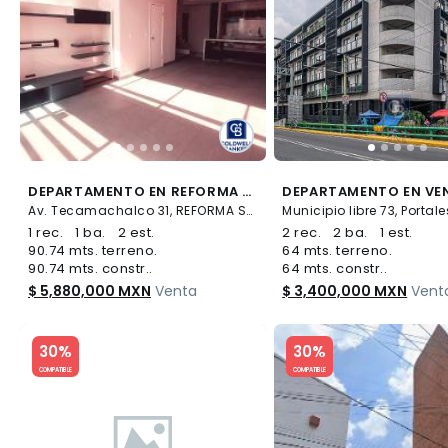
DEPARTAMENTO EN REFORMA SOCIAL
Av. Tecamachalco 31, REFORMA SOCIAL, Miguel Hidalgo
1 rec.
1 ba.
2 est.
2 rec.
2 ba.
1 est.
90.74 mts. terreno.
64 mts. terreno.
90.74 mts. constr..
64 mts. constr..
$ 5,880,000 MXN
Venta
$ 3,400,000 MXN
Vent
Slide 1 of 5
Slide 1 of 5
30%
30%
COMPATIBLE
COMPATIBLE