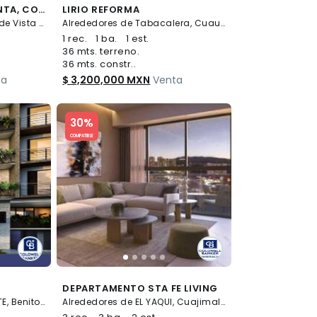
DEPARTAMENTO EN VENTA, COLONIA LOMAS DE VISTA HERMOSA
LIRIO REFORMA
Julián Adame 91, Lomas de Vista Hermosa, Cuajimalpa de Morelos
Alrededores de Tabacalera, Cuauhtémoc
1 rec.
1 ba.
1 est.
36 mts. terreno.
36 mts. constr..
ta
$ 3,200,000 MXN
Venta
Slide 1 of 5
30%
COMPATIBLE
DEPARTAMENTO STA FE LIVING
Ajusco 43, PORTALES NORTE, Benito Juárez
Alrededores de EL YAQUI, Cuajimalpa de Morelos