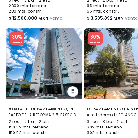
3 rec.
3 ba.
2 est.
2 rec.
2 ba.
1 est.
2800 mts. terreno.
65 mts. terreno.
280 mts. constr..
65 mts. constr..
$ 12,500,000 MXN
Venta
$ 3,535,392 MXN
Venta
Slide 1 of 5
Slide 1 of 5
30%
30%
COMPATIBLE
COMPATIBLE
VENTA DE DEPARTAMENTO, RESIDENCIAL INFINITI, SANTA FE, PASEO DE LA REFORMA, CDMX
PASEO DE LA REFORMA 215, PASEO DE LAS LOMAS, Álvaro Obregón
2 rec.
2 ba.
2 est.
3 rec.
3 ba.
2 est.
150.52 mts. terreno.
302 mts. terreno.
150.52 mts. constr..
302 mts. constr..