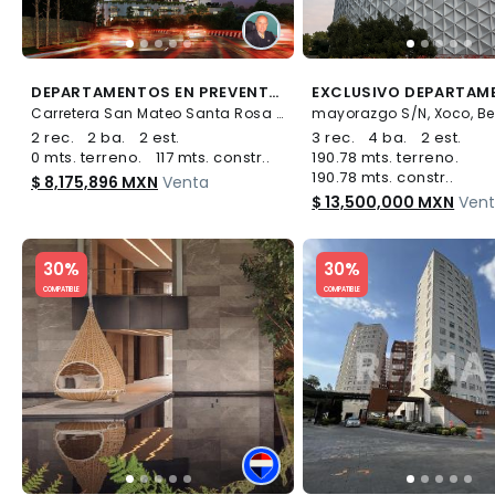
DEPARTAMENTOS EN PREVENTA, COL. CONTADERO.
Carretera San Mateo Santa Rosa S/N, Contadero, Cuajimalpa de Morelos
2 rec.
2 ba.
2 est.
3 rec.
4 ba.
2 est.
0 mts. terreno.
117 mts. constr..
190.78 mts. terreno.
190.78 mts. constr..
$ 8,175,896 MXN
Venta
$ 13,500,000 MXN
Ven
Slide 1 of 5
Slide 1 of 5
30%
30%
COMPATIBLE
COMPATIBLE