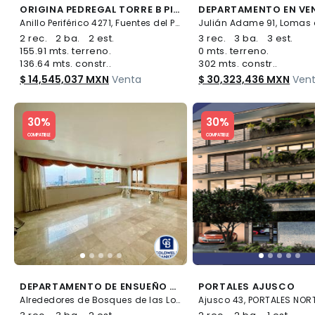
ORIGINA PEDREGAL TORRE B PISO 30 DEPARTAMENTO EN VENTA
Anillo Periférico 4271, Fuentes del Pedregal, Tlalpan
2 rec.
2 ba.
2 est.
3 rec.
3 ba.
3 est.
155.91 mts. terreno.
0 mts. terreno.
136.64 mts. constr..
302 mts. constr..
$ 14,545,037 MXN
Venta
$ 30,323,436 MXN
Ven
Slide 1 of 5
Slide 1 of 5
30%
30%
COMPATIBLE
COMPATIBLE
DEPARTAMENTO DE ENSUEÑO - BOSQUES DE LAS LOMAS
PORTALES AJUSCO
Alrededores de Bosques de las Lomas, Cuajimalpa de Morelos