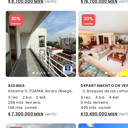
$ 8,700,000 MXN
Venta
$ 19,700,000 MXN
Ven
Slide 1 of 5
Slide 1 of 5
30%
30%
COMPATIBLE
COMPATIBLE
ALDAMA
Aldama 11, TIZAPAN, Álvaro Obregón
3 rec.
2 ba.
2 est.
3 rec.
4 ba.
4 est.
209 mts. terreno.
0 mts. terreno.
149 mts. constr..
405 mts. constr..
$ 7,300,000 MXN
Venta
$ 13,490,000 MXN
Ven
Slide 1 of 5
Slide 1 of 5